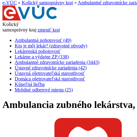
e-VÚC
»
Košický samosprávny kraj
»
Ambulantné zdravotnícke zari
Košický
samosprávny kraj
zmeniť kraj
Ambulantná pohotovosť (49)
Kto je môj lekár? (zdravotné obvody)
Lekárenská pohotovosť
Lekárne a výdajne ZP (338)
Ambulantné zdravotnícke zariadenia (3443)
Ústavné zdravotnícke zariadenia (42)
Ústavná ošetrovateľská starostlivosť
Domáca ošetrovateľská starostlivosť
Kúpeľná liečba
Mobilné odberové miesta (25)
Ambulancia zubného lekárstva, 