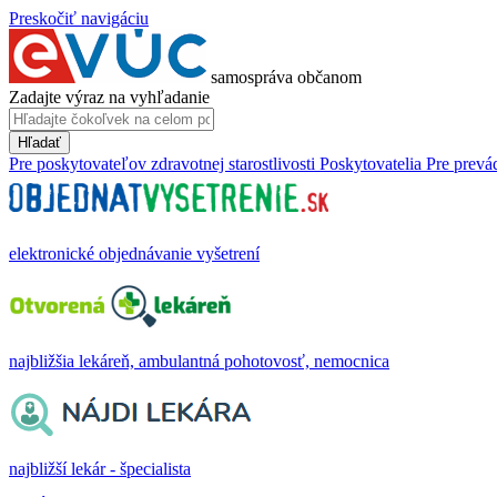
Preskočiť navigáciu
samospráva občanom
Zadajte výraz na vyhľadanie
Hľadať
Pre poskytovateľov zdravotnej starostlivosti
Poskytovatelia
Pre prevá
elektronické objednávanie vyšetrení
najbližšia lekáreň, ambulantná pohotovosť, nemocnica
najbližší lekár - špecialista