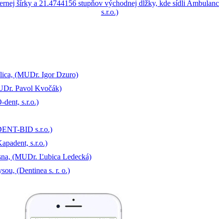
ica, (MUDr. Igor Dzuro)
UDr. Pavol Kvočák)
ent, s.r.o.)
DENT-BID s.r.o.)
padent, s.r.o.)
sna, (MUDr. Ľubica Ledecká)
u, (Dentinea s. r. o.)