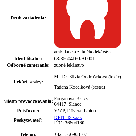
Druh zariadenia:
ambulancia zubného lekárstva
Identifikátor:
68-36604160-A0001
Odborné zameranie:
zubné lekárstvo
MUDr. Silvia Ondrušeková (lekár)
Lekári, sestry:
Tatiana Kocelková (sestra)
Forgáčova 321
/
3
Miesto prevádzkovania:
04417 Slanec
Poisťovne:
VšZP, Dôvera, Union
DENTIS s.r.o.
Poskytovateľ:
IČO: 36604160
Telefón:
+421 556968107