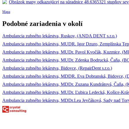
Mapa
Podobné zariadenia v okolí
Ambulancia zubného lekárstva, Ruskov, (ANDA DENT s.r.o.)
Ambulancia zubného lekárstva, MUDR. Igor Dzuro, Zemplínska Tepl
Ambulancia zubného lekárstva, MUDr. Pavol Kvočák, Kuzmice, (M
Ambulancia zubného lekárstva, MUDr. Zdenka Bodrucká, Čaňa, (BO-d
Ambulancia zubného lekárstva, Bidovce, (RepairDent s.r.o.)
Ambulancia zubného lekárstva, MDDR. Eva Dobranská, Bidovce, (
Ambulancia zubného lekárstva, MDDr. Zuzana Kundrátová, Čaňa, (Ka
Ambulancia zubného lekárstva, MUDr. Ľubica Ledecká, Košice-Krá
Ambulancia zubného lekárstva, MDDr.Lea Jevčáková, Sady nad Toryso