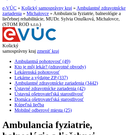
e-VÚC
»
Košický samosprávny kraj
»
Ambulantné zdravotnícke
zariadenia
»
Michalovce
»
Ambulancia fyziatrie, balneológie a
liečebnej rehabilitácie, MUDr. Sylvia Onušková, Michalovce,
(STOM ROD s.r.o.)
Košický
samosprávny kraj
zmeniť kraj
Ambulantná pohotovosť (49)
Kto je môj lekár? (zdravotné obvody)
Lekárenská pohotovosť
Lekárne a výdajne ZP (337)
Ambulantné zdravotnícke zariadenia (3442)
Ústavné zdravotnícke zariadenia (42)
Ústavná ošetrovateľská starostlivosť
Domáca ošetrovateľská starostlivosť
Kúpeľná liečba
Mobilné odberové miesta (25)
Ambulancia fyziatrie,