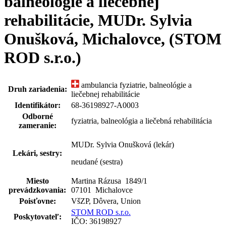
balneológie a liečebnej
rehabilitácie, MUDr. Sylvia
Onušková, Michalovce, (STOM
ROD s.r.o.)
ambulancia fyziatrie, balneológie a
Druh zariadenia:
liečebnej rehabilitácie
Identifikátor:
68-36198927-A0003
Odborné
fyziatria, balneológia a liečebná rehabilitácia
zameranie:
MUDr. Sylvia Onušková (lekár)
Lekári, sestry:
neudané (sestra)
Miesto
Martina Rázusa 1849
/
1
prevádzkovania:
07101 Michalovce
Poisťovne:
VšZP, Dôvera, Union
STOM ROD s.r.o.
Poskytovateľ:
IČO: 36198927