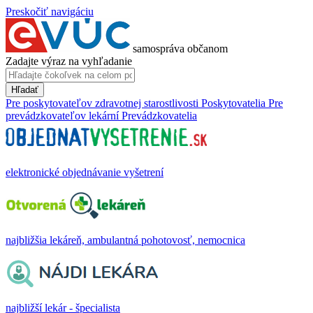
Preskočiť navigáciu
samospráva občanom
Zadajte výraz na vyhľadanie
Hľadať
Pre poskytovateľov zdravotnej starostlivosti
Poskytovatelia
Pre
prevádzkovateľov lekární
Prevádzkovatelia
elektronické objednávanie vyšetrení
najbližšia lekáreň, ambulantná pohotovosť, nemocnica
najbližší lekár - špecialista