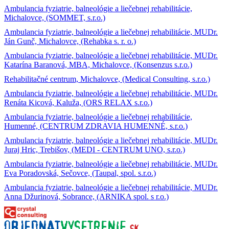
Ambulancia fyziatrie, balneológie a liečebnej rehabilitácie,
Michalovce, (SOMMET, s.r.o.)
Ambulancia fyziatrie, balneológie a liečebnej rehabilitácie, MUDr.
Ján Gunč, Michalovce, (Rehabka s. r. o.)
Ambulancia fyziatrie, balneológie a liečebnej rehabilitácie, MUDr.
Katarína Baranová, MBA, Michalovce, (Konsenzus s.r.o.)
Rehabilitačné centrum, Michalovce, (Medical Consulting, s.r.o.)
Ambulancia fyziatrie, balneológie a liečebnej rehabilitácie, MUDr.
Renáta Kicová, Kaluža, (ORS RELAX s.r.o.)
Ambulancia fyziatrie, balneológie a liečebnej rehabilitácie,
Humenné, (CENTRUM ZDRAVIA HUMENNÉ, s.r.o.)
Ambulancia fyziatrie, balneológie a liečebnej rehabilitácie, MUDr.
Juraj Hric, Trebišov, (MEDI - CENTRUM UNO, s.r.o.)
Ambulancia fyziatrie, balneológie a liečebnej rehabilitácie, MUDr.
Eva Poradovská, Sečovce, (Taupal, spol. s.r.o.)
Ambulancia fyziatrie, balneológie a liečebnej rehabilitácie, MUDr.
Anna Džurinová, Sobrance, (ARNIKA spol. s r.o.)