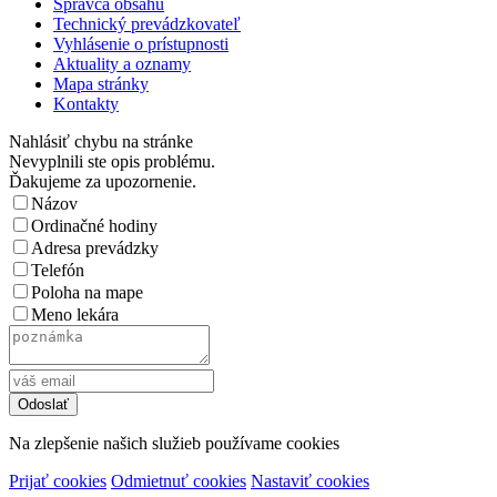
Správca obsahu
Technický prevádzkovateľ
Vyhlásenie o prístupnosti
Aktuality a oznamy
Mapa stránky
Kontakty
Nahlásiť chybu na stránke
Nevyplnili ste opis problému.
Ďakujeme za upozornenie.
Názov
Ordinačné hodiny
Adresa prevádzky
Telefón
Poloha na mape
Meno lekára
Na zlepšenie našich služieb používame cookies
Prijať cookies
Odmietnuť cookies
Nastaviť cookies