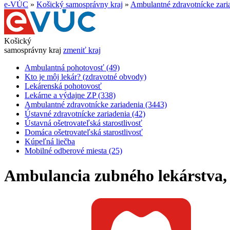
e-VÚC
»
Košický samosprávny kraj
»
Ambulantné zdravotnícke zari
Košický
samosprávny kraj
zmeniť kraj
Ambulantná pohotovosť (49)
Kto je môj lekár? (zdravotné obvody)
Lekárenská pohotovosť
Lekárne a výdajne ZP (338)
Ambulantné zdravotnícke zariadenia (3443)
Ústavné zdravotnícke zariadenia (42)
Ústavná ošetrovateľská starostlivosť
Domáca ošetrovateľská starostlivosť
Kúpeľná liečba
Mobilné odberové miesta (25)
Ambulancia zubného lekárstva, M