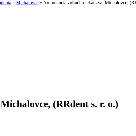
adenia
»
Michalovce
»
Ambulancia zubného lekárstva, Michalovce, (RRd
ichalovce, (RRdent s. r. o.)