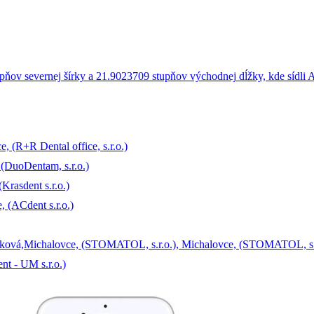
(R+R Dental office, s.r.o.)
(DuoDentam, s.r.o.)
rasdent s.r.o.)
 (ACdent s.r.o.)
tanková,Michalovce, (STOMATOL, s.r.o.), Michalovce, (STOMATOL, s.
t - UM s.r.o.)