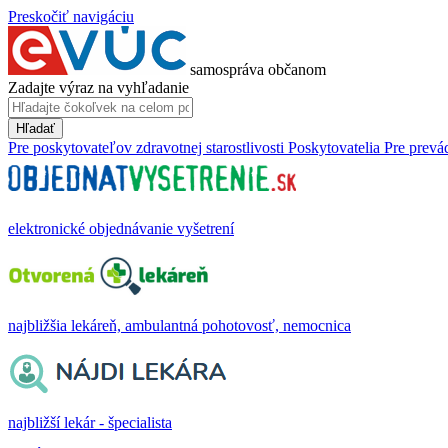
Preskočiť navigáciu
samospráva občanom
Zadajte výraz na vyhľadanie
Hľadať
Pre poskytovateľov zdravotnej starostlivosti
Poskytovatelia
Pre prevá
elektronické objednávanie vyšetrení
najbližšia lekáreň, ambulantná pohotovosť, nemocnica
najbližší lekár - špecialista