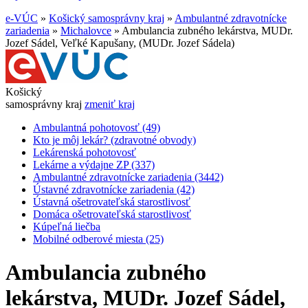
e-VÚC
»
Košický samosprávny kraj
»
Ambulantné zdravotnícke
zariadenia
»
Michalovce
»
Ambulancia zubného lekárstva, MUDr.
Jozef Sádel, Veľké Kapušany, (MUDr. Jozef Sádela)
Košický
samosprávny kraj
zmeniť kraj
Ambulantná pohotovosť (49)
Kto je môj lekár? (zdravotné obvody)
Lekárenská pohotovosť
Lekárne a výdajne ZP (337)
Ambulantné zdravotnícke zariadenia (3442)
Ústavné zdravotnícke zariadenia (42)
Ústavná ošetrovateľská starostlivosť
Domáca ošetrovateľská starostlivosť
Kúpeľná liečba
Mobilné odberové miesta (25)
Ambulancia zubného
lekárstva, MUDr. Jozef Sádel,