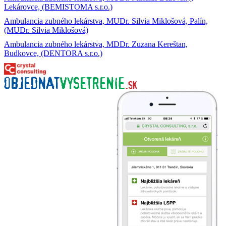
Lekárovce, (BEMISTOMA s.r.o.)
Ambulancia zubného lekárstva, MUDr. Silvia Miklošová, Palín,
(MUDr. Silvia Miklošová)
Ambulancia zubného lekárstva, MDDr. Zuzana Kereštan,
Budkovce, (DENTORA s.r.o.)