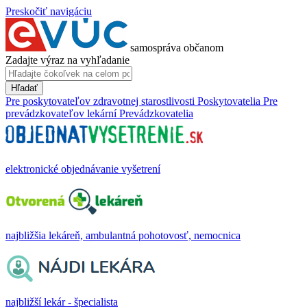
Preskočiť navigáciu
samospráva občanom
Zadajte výraz na vyhľadanie
Hľadať
Pre poskytovateľov zdravotnej starostlivosti
Poskytovatelia
Pre
prevádzkovateľov lekární
Prevádzkovatelia
elektronické objednávanie vyšetrení
najbližšia lekáreň, ambulantná pohotovosť, nemocnica
najbližší lekár - špecialista