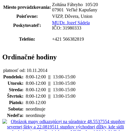
Zoltána Fábryho 105
/
20
Miesto prevádzkovania:
07901 Veľké Kapušany
Poisťovne:
VšZP, Dôvera, Union
MUDr. Jozef Sádela
Poskytovateľ:
IČO: 31980333
Telefón:
+421 566382819
Ordinačné hodiny
platnosť od: 10.11.2014
Pondelok:
8:00-12:00
||
13:00-15:00
Utorok:
8:00-12:00
||
13:00-15:00
Streda:
8:00-12:00
||
13:00-15:00
Štvrtok:
8:00-12:00
||
13:00-15:00
Piatok:
8:00-12:00
Sobota:
neordinuje
Nedeľa:
neordinuje