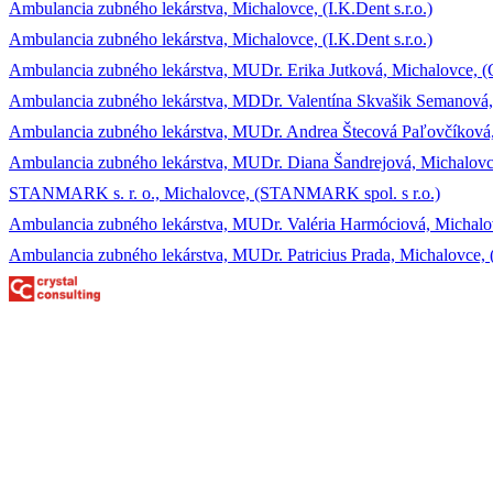
Ambulancia zubného lekárstva, Michalovce, (I.K.Dent s.r.o.)
Ambulancia zubného lekárstva, Michalovce, (I.K.Dent s.r.o.)
Ambulancia zubného lekárstva, MUDr. Erika Jutková, Michalovce
Ambulancia zubného lekárstva, MDDr. Valentína Skvašik Semanová, 
Ambulancia zubného lekárstva, MUDr. Andrea Štecová Paľovčíko
Ambulancia zubného lekárstva, MUDr. Diana Šandrejová, Michalovc
STANMARK s. r. o., Michalovce, (STANMARK spol. s r.o.)
Ambulancia zubného lekárstva, MUDr. Valéria Harmóciová, Michal
Ambulancia zubného lekárstva, MUDr. Patricius Prada, Michalovce, 