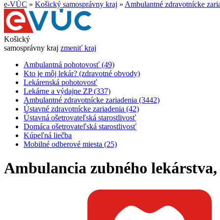
e-VÚC
»
Košický samosprávny kraj
»
Ambulantné zdravotnícke zari
Košický
samosprávny kraj
zmeniť kraj
Ambulantná pohotovosť (49)
Kto je môj lekár? (zdravotné obvody)
Lekárenská pohotovosť
Lekárne a výdajne ZP (337)
Ambulantné zdravotnícke zariadenia (3442)
Ústavné zdravotnícke zariadenia (42)
Ústavná ošetrovateľská starostlivosť
Domáca ošetrovateľská starostlivosť
Kúpeľná liečba
Mobilné odberové miesta (25)
Ambulancia zubného lekárstva