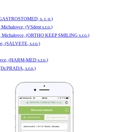
, (GASTROSTOMED, s. r. o.)
Michalovce, (VSdent s.r.o.)
vá, Michalovce, (ORTHO KEEP SMILING s.r.o.)
e, (SALVETE, s.r.o.)
ovce, (HARM-MED s.r.o.)
(Dr.PRADA, s.r.o.)