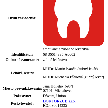
Druh zariadenia:
ambulancia zubného lekárstva
Identifikátor:
68-36614335-A0002
Odborné zameranie:
zubné lekárstvo
MUDr. Martin Ivančo (zubný lekár)
Lekári, sestry:
MDDr. Michaela Pšaková (zubný lekár)
Jána Hollého 698
/
1
Miesto prevádzkovania:
07101 Michalovce
Poisťovne:
Dôvera, Union
DOKTORZUB s.r.o.
Poskytovateľ:
IČO: 36614335