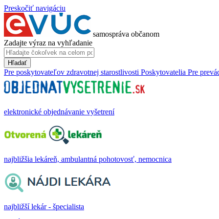
Preskočiť navigáciu
samospráva občanom
Zadajte výraz na vyhľadanie
Hľadať
Pre poskytovateľov zdravotnej starostlivosti
Poskytovatelia
Pre prevá
elektronické objednávanie vyšetrení
najbližšia lekáreň, ambulantná pohotovosť, nemocnica
najbližší lekár - špecialista