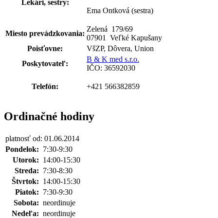
Lekári, sestry:
Ema Ontková (sestra)
Zelená 179
/
69
Miesto prevádzkovania:
07901 Veľké Kapušany
Poisťovne:
VšZP, Dôvera, Union
B & K med s.r.o.
Poskytovateľ:
IČO: 36592030
Telefón:
+421 566382859
Ordinačné hodiny
platnosť od: 01.06.2014
Pondelok:
7:30-9:30
Utorok:
14:00-15:30
Streda:
7:30-8:30
Štvrtok:
14:00-15:30
Piatok:
7:30-9:30
Sobota:
neordinuje
Nedeľa:
neordinuje