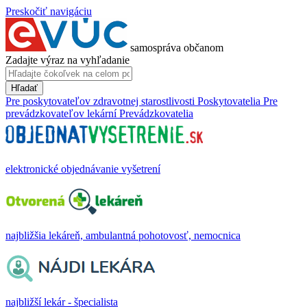
Preskočiť navigáciu
samospráva občanom
Zadajte výraz na vyhľadanie
Hľadať
Pre poskytovateľov zdravotnej starostlivosti
Poskytovatelia
Pre
prevádzkovateľov lekární
Prevádzkovatelia
elektronické objednávanie vyšetrení
najbližšia lekáreň, ambulantná pohotovosť, nemocnica
najbližší lekár - špecialista