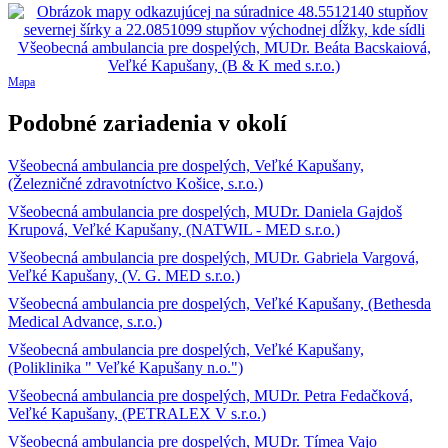
Mapa
Podobné zariadenia v okolí
Všeobecná ambulancia pre dospelých, Veľké Kapušany,
(Železničné zdravotníctvo Košice, s.r.o.)
Všeobecná ambulancia pre dospelých, MUDr. Daniela Gajdoš
Krupová, Veľké Kapušany, (NATWIL - MED s.r.o.)
Všeobecná ambulancia pre dospelých, MUDr. Gabriela Vargová,
Veľké Kapušany, (V. G. MED s.r.o.)
Všeobecná ambulancia pre dospelých, Veľké Kapušany, (Bethesda
Medical Advance, s.r.o.)
Všeobecná ambulancia pre dospelých, Veľké Kapušany,
(Poliklinika " Veľké Kapušany n.o.")
Všeobecná ambulancia pre dospelých, MUDr. Petra Fedačková,
Veľké Kapušany, (PETRALEX V s.r.o.)
Všeobecná ambulancia pre dospelých, MUDr. Tímea Vajo