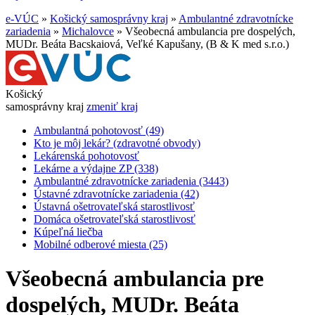
e-VÚC
»
Košický samosprávny kraj
»
Ambulantné zdravotnícke
zariadenia
»
Michalovce
»
Všeobecná ambulancia pre dospelých,
MUDr. Beáta Bacskaiová, Veľké Kapušany, (B & K med s.r.o.)
Košický
samosprávny kraj
zmeniť kraj
Ambulantná pohotovosť (49)
Kto je môj lekár? (zdravotné obvody)
Lekárenská pohotovosť
Lekárne a výdajne ZP (338)
Ambulantné zdravotnícke zariadenia (3443)
Ústavné zdravotnícke zariadenia (42)
Ústavná ošetrovateľská starostlivosť
Domáca ošetrovateľská starostlivosť
Kúpeľná liečba
Mobilné odberové miesta (25)
Všeobecná ambulancia pre
dospelých, MUDr. Beáta