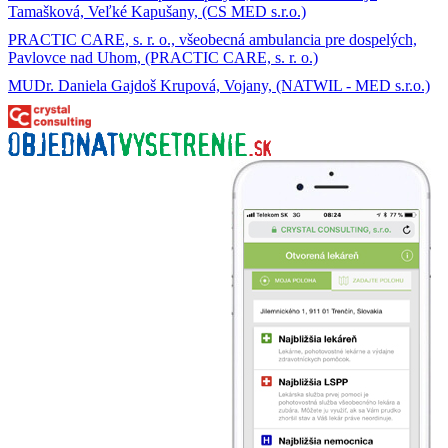
Tamašková, Veľké Kapušany, (CS MED s.r.o.)
PRACTIC CARE, s. r. o., všeobecná ambulancia pre dospelých,
Pavlovce nad Uhom, (PRACTIC CARE, s. r. o.)
MUDr. Daniela Gajdoš Krupová, Vojany, (NATWIL - MED s.r.o.)