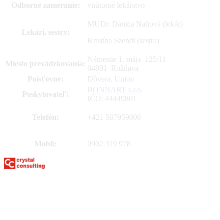
Odborné zameranie:
vnútorné lekárstvo
MUDr. Danica Naňová (lekár)
Lekári, sestry:
Kristína Szendi (sestra)
Námestie 1. mája 125
/
11
Miesto prevádzkovania:
04801 Rožňava
Poisťovne:
Dôvera, Union
BONNART s.r.o.
Poskytovateľ:
IČO: 44449801
Telefón:
+421 587959000
Mobil:
0902 319 978