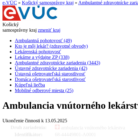
e-VÚC
»
Košický samosprávny kraj
»
Ambulantné zdravotnícke zari
Košický
samosprávny kraj
zmeniť kraj
Ambulantná pohotovosť (49)
Kto je môj lekár? (zdravotné obvody)
Lekárenská pohotovosť
Lekárne a výdajne ZP (338)
Ambulantné zdravotnícke zariadenia (3443)
Ústavné zdravotnícke zariadenia (42)
Ústavná ošetrovateľská starostlivosť
Domáca ošetrovateľská starostlivosť
Kúpeľná liečba
Mobilné odberové miesta (25)
Ambulancia vnútorného lekárst
Ukončenie činnosti k 13.05.2025
Druh zariadenia:
ambulancia vnútorného lekárstva
Identifikátor:
68-44449801-A0001