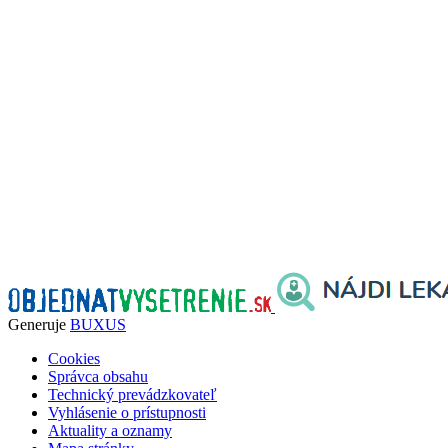
Generuje
BUXUS
Cookies
Správca obsahu
Technický prevádzkovateľ
Vyhlásenie o prístupnosti
Aktuality a oznamy