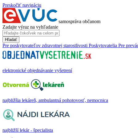
Preskočiť navigáciu
samospráva občanom
Zadajte výraz na vyhľadanie
Hľadať
Pre poskytovateľov zdravotnej starostlivosti
Poskytovatelia
Pre prevá
elektronické objednávanie vyšetrení
najbližšia lekáreň, ambulantná pohotovosť, nemocnica
najbližší lekár - špecialista