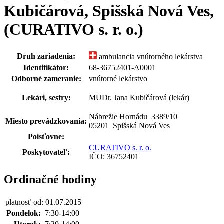
Kubičárová, Spišská Nová Ves,
(CURATIVO s. r. o.)
Druh zariadenia:
ambulancia vnútorného lekárstva
Identifikátor:
68-36752401-A0001
Odborné zameranie:
vnútorné lekárstvo
Lekári, sestry:
MUDr. Jana Kubičárová (lekár)
Nábrežie Hornádu 3389
/
10
Miesto prevádzkovania:
05201 Spišská Nová Ves
Poisťovne:
CURATIVO s. r. o.
Poskytovateľ:
IČO: 36752401
Ordinačné hodiny
platnosť od: 01.07.2015
Pondelok:
7:30-14:00