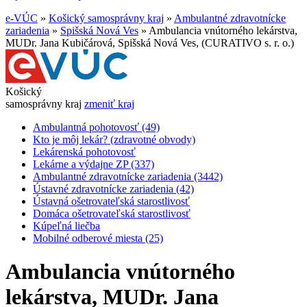
e-VÚC
»
Košický samosprávny kraj
»
Ambulantné zdravotnícke
zariadenia
»
Spišská Nová Ves
»
Ambulancia vnútorného lekárstva,
MUDr. Jana Kubičárová, Spišská Nová Ves, (CURATIVO s. r. o.)
Košický
samosprávny kraj
zmeniť kraj
Ambulantná pohotovosť (49)
Kto je môj lekár? (zdravotné obvody)
Lekárenská pohotovosť
Lekárne a výdajne ZP (337)
Ambulantné zdravotnícke zariadenia (3442)
Ústavné zdravotnícke zariadenia (42)
Ústavná ošetrovateľská starostlivosť
Domáca ošetrovateľská starostlivosť
Kúpeľná liečba
Mobilné odberové miesta (25)
Ambulancia vnútorného
lekárstva, MUDr. Jana