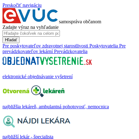
Preskočiť navigáciu
samospráva občanom
Zadajte výraz na vyhľadanie
Hľadať
Pre poskytovateľov zdravotnej starostlivosti
Poskytovatelia
Pre
prevádzkovateľov lekární
Prevádzkovatelia
elektronické objednávanie vyšetrení
najbližšia lekáreň, ambulantná pohotovosť, nemocnica
najbližší lekár - špecialista