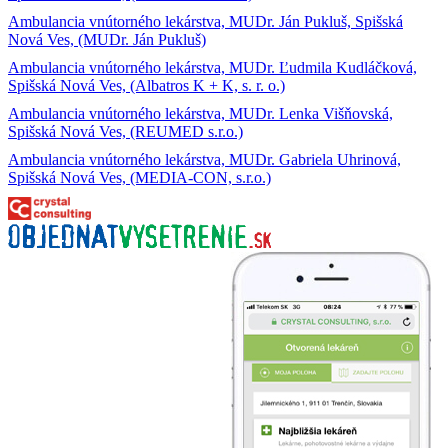
Ambulancia vnútorného lekárstva, MUDr. Ján Pukluš, Spišská
Nová Ves, (MUDr. Ján Pukluš)
Ambulancia vnútorného lekárstva, MUDr. Ľudmila Kudláčková,
Spišská Nová Ves, (Albatros K + K, s. r. o.)
Ambulancia vnútorného lekárstva, MUDr. Lenka Višňovská,
Spišská Nová Ves, (REUMED s.r.o.)
Ambulancia vnútorného lekárstva, MUDr. Gabriela Uhrinová,
Spišská Nová Ves, (MEDIA-CON, s.r.o.)