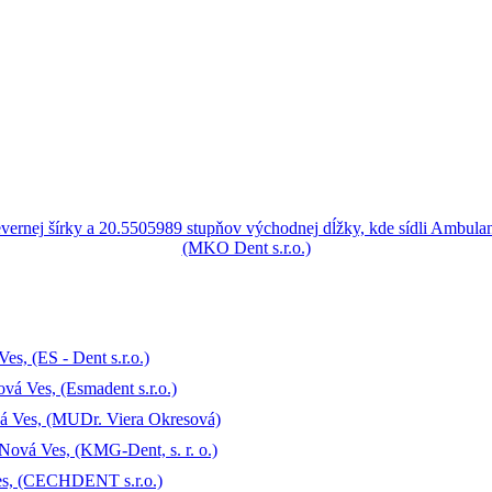
s, (ES - Dent s.r.o.)
á Ves, (Esmadent s.r.o.)
á Ves, (MUDr. Viera Okresová)
Nová Ves, (KMG-Dent, s. r. o.)
es, (CECHDENT s.r.o.)