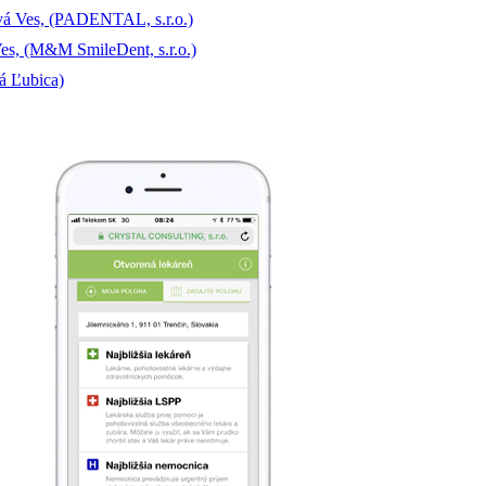
vá Ves, (PADENTAL, s.r.o.)
es, (M&M SmileDent, s.r.o.)
á Ľubica)