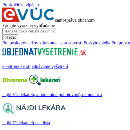
Preskočiť navigáciu
samospráva občanom
Zadajte výraz na vyhľadanie
Hľadať
Pre poskytovateľov zdravotnej starostlivosti
Poskytovatelia
Pre prevá
elektronické objednávanie vyšetrení
najbližšia lekáreň, ambulantná pohotovosť, nemocnica
najbližší lekár - špecialista