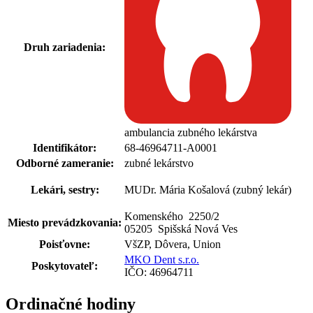
Druh zariadenia:
ambulancia zubného lekárstva
Identifikátor:
68-46964711-A0001
Odborné zameranie:
zubné lekárstvo
Lekári, sestry:
MUDr. Mária Košalová (zubný lekár)
Komenského 2250
/
2
Miesto prevádzkovania:
05205 Spišská Nová Ves
Poisťovne:
VšZP, Dôvera, Union
MKO Dent s.r.o.
Poskytovateľ:
IČO: 46964711
Ordinačné hodiny