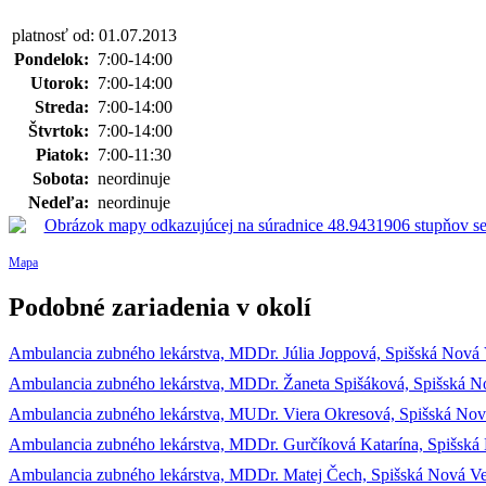
platnosť od: 01.07.2013
Pondelok:
7:00-14:00
Utorok:
7:00-14:00
Streda:
7:00-14:00
Štvrtok:
7:00-14:00
Piatok:
7:00-11:30
Sobota:
neordinuje
Nedeľa:
neordinuje
Mapa
Podobné zariadenia v okolí
Ambulancia zubného lekárstva, MDDr. Júlia Joppová, Spišská Nová Ve
Ambulancia zubného lekárstva, MDDr. Žaneta Spišáková, Spišská Nov
Ambulancia zubného lekárstva, MUDr. Viera Okresová, Spišská Nov
Ambulancia zubného lekárstva, MDDr. Gurčíková Katarína, Spišská 
Ambulancia zubného lekárstva, MDDr. Matej Čech, Spišská Nová V