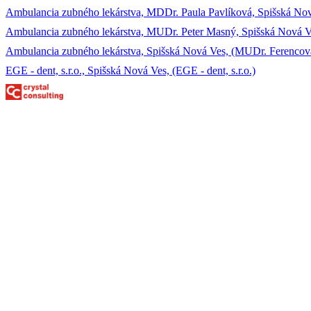
Ambulancia zubného lekárstva, MDDr. Paula Pavlíková, Spišská No
Ambulancia zubného lekárstva, MUDr. Peter Masný, Spišská Nová V
Ambulancia zubného lekárstva, Spišská Nová Ves, (MUDr. Ferencov
EGE - dent, s.r.o., Spišská Nová Ves, (EGE - dent, s.r.o.)