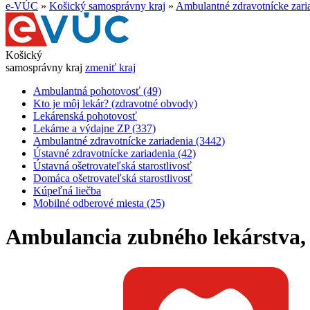
e-VÚC
»
Košický samosprávny kraj
»
Ambulantné zdravotnícke zari
Košický
samosprávny kraj
zmeniť kraj
Ambulantná pohotovosť (49)
Kto je môj lekár? (zdravotné obvody)
Lekárenská pohotovosť
Lekárne a výdajne ZP (337)
Ambulantné zdravotnícke zariadenia (3442)
Ústavné zdravotnícke zariadenia (42)
Ústavná ošetrovateľská starostlivosť
Domáca ošetrovateľská starostlivosť
Kúpeľná liečba
Mobilné odberové miesta (25)
Ambulancia zubného lekárstva,