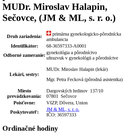
MUDr. Miroslav Halapin,
Sečovce, (JM & ML, s. r. o.)
primárna gynekologicko-pôrodnícka
Druh zariadenia:
ambulancia
Identifikátor:
68-36597333-A0001
gynekológia a pôrodníctvo
Odborné zameranie:
ultrazvuk v gynekológii a pôrodníctve
MUDr. Miroslav Halapin (lekár)
Lekári, sestry:
Mgr. Petra Fecková (pôrodná asistentka)
Miesto
Dargovských hrdinov 137
/
10
prevádzkovania:
07801 Sečovce
Poisťovne:
VšZP, Dôvera, Union
JM & ML, s. r. o.
Poskytovateľ:
IČO: 36597333
Ordinačné hodiny