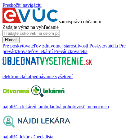
Preskočiť navigáciu
samospráva občanom
Zadajte výraz na vyhľadanie
Hľadať
Pre poskytovateľov zdravotnej starostlivosti
Poskytovatelia
Pre
prevádzkovateľov lekární
Prevádzkovatelia
elektronické objednávanie vyšetrení
najbližšia lekáreň, ambulantná pohotovosť, nemocnica
najbližší lekár - špecialista