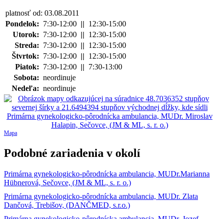
platnosť od: 03.08.2011
Pondelok:
7:30-12:00
||
12:30-15:00
Utorok:
7:30-12:00
||
12:30-15:00
Streda:
7:30-12:00
||
12:30-15:00
Štvrtok:
7:30-12:00
||
12:30-15:00
Piatok:
7:30-12:00
||
7:30-13:00
Sobota:
neordinuje
Nedeľa:
neordinuje
Mapa
Podobné zariadenia v okolí
Primárna gynekologicko-pôrodnícka ambulancia, MUDr.Marianna
Hübnerová, Sečovce, (JM & ML, s. r. o.)
Primárna gynekologicko-pôrodnícka ambulancia, MUDr. Zlata
Dančová, Trebišov, (DANČMED, s.r.o.)
Primárna gynekologicko-pôrodnícka ambulancia, MUDr. Jozef