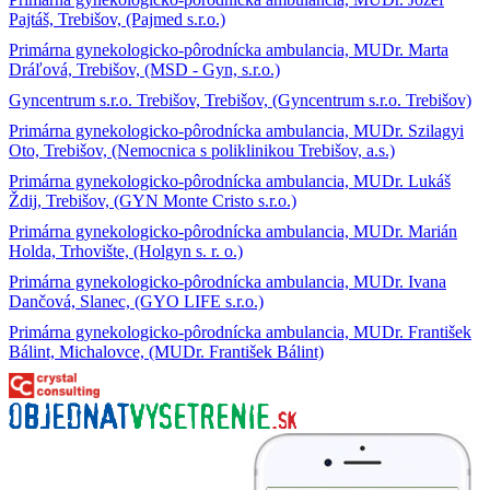
Pajtáš, Trebišov, (Pajmed s.r.o.)
Primárna gynekologicko-pôrodnícka ambulancia, MUDr. Marta
Dráľová, Trebišov, (MSD - Gyn, s.r.o.)
Gyncentrum s.r.o. Trebišov, Trebišov, (Gyncentrum s.r.o. Trebišov)
Primárna gynekologicko-pôrodnícka ambulancia, MUDr. Szilagyi
Oto, Trebišov, (Nemocnica s poliklinikou Trebišov, a.s.)
Primárna gynekologicko-pôrodnícka ambulancia, MUDr. Lukáš
Ždij, Trebišov, (GYN Monte Cristo s.r.o.)
Primárna gynekologicko-pôrodnícka ambulancia, MUDr. Marián
Holda, Trhovište, (Holgyn s. r. o.)
Primárna gynekologicko-pôrodnícka ambulancia, MUDr. Ivana
Dančová, Slanec, (GYO LIFE s.r.o.)
Primárna gynekologicko-pôrodnícka ambulancia, MUDr. František
Bálint, Michalovce, (MUDr. František Bálint)