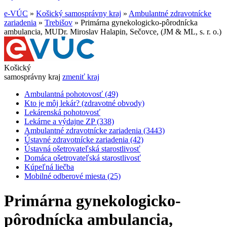
e-VÚC
»
Košický samosprávny kraj
»
Ambulantné zdravotnícke
zariadenia
»
Trebišov
»
Primárna gynekologicko-pôrodnícka
ambulancia, MUDr. Miroslav Halapin, Sečovce, (JM & ML, s. r. o.)
Košický
samosprávny kraj
zmeniť kraj
Ambulantná pohotovosť (49)
Kto je môj lekár? (zdravotné obvody)
Lekárenská pohotovosť
Lekárne a výdajne ZP (338)
Ambulantné zdravotnícke zariadenia (3443)
Ústavné zdravotnícke zariadenia (42)
Ústavná ošetrovateľská starostlivosť
Domáca ošetrovateľská starostlivosť
Kúpeľná liečba
Mobilné odberové miesta (25)
Primárna gynekologicko-
pôrodnícka ambulancia,