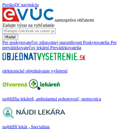
Preskočiť navigáciu
samospráva občanom
Zadajte výraz na vyhľadanie
Hľadať
Pre poskytovateľov zdravotnej starostlivosti
Poskytovatelia
Pre
prevádzkovateľov lekární
Prevádzkovatelia
elektronické objednávanie vyšetrení
najbližšia lekáreň, ambulantná pohotovosť, nemocnica
najbližší lekár - špecialista