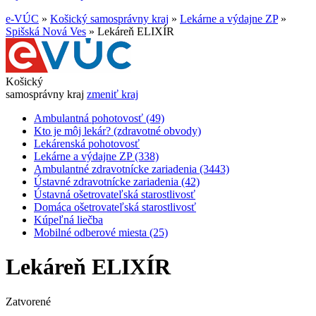
e-VÚC
»
Košický samosprávny kraj
»
Lekárne a výdajne ZP
»
Spišská Nová Ves
»
Lekáreň ELIXÍR
Košický
samosprávny kraj
zmeniť kraj
Ambulantná pohotovosť (49)
Kto je môj lekár? (zdravotné obvody)
Lekárenská pohotovosť
Lekárne a výdajne ZP (338)
Ambulantné zdravotnícke zariadenia (3443)
Ústavné zdravotnícke zariadenia (42)
Ústavná ošetrovateľská starostlivosť
Domáca ošetrovateľská starostlivosť
Kúpeľná liečba
Mobilné odberové miesta (25)
Lekáreň ELIXÍR
Zatvorené