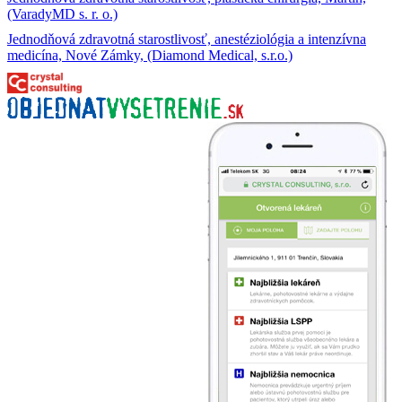
(VaradyMD s. r. o.)
Jednodňová zdravotná starostlivosť, anestéziológia a intenzívna
medicína, Nové Zámky, (Diamond Medical, s.r.o.)