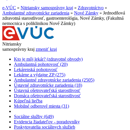
e-VÚC
»
Nitriansky samosprávny kraj
»
Zdravotníctvo
»
Ambulantné zdravotnícke zariadenia
»
Nové Zámky
»
Jednodňová
zdravotná starostlivosť, gastroenterológia, Nové Zámky, (Fakultná
nemocnica s poliklinikou Nové Zámky)
Nitriansky
samosprávny kraj
zmeniť kraj
Kto je môj lekár? (zdravotné obvody)
Ambulantná pohotovosť (20)
Lekárenská pohotovosť
Lekárne a výdajne ZP (275)
Ambulantné zdravotnícke zariadenia (2505)
Ústavné zdravotnícke zariadenia (18)
Ústavná ošetrovateľská starostlivosť
Domáca ošetrovateľská starostlivosť
Kúpeľná liečba
Mobilné odberové miesta (31)
Sociálne služby (649)
Evidencia žiadateľov - poradovníky
Poskytovatelia sociálnych služieb