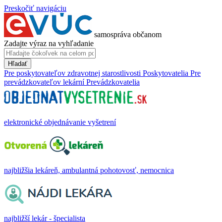
Preskočiť navigáciu
samospráva občanom
Zadajte výraz na vyhľadanie
Hľadať
Pre poskytovateľov zdravotnej starostlivosti
Poskytovatelia
Pre
prevádzkovateľov lekární
Prevádzkovatelia
elektronické objednávanie vyšetrení
najbližšia lekáreň, ambulantná pohotovosť, nemocnica
najbližší lekár - špecialista