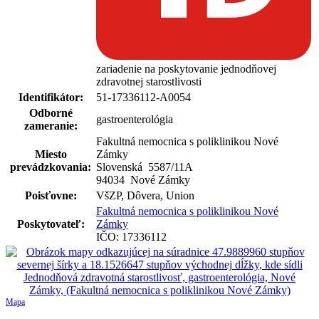
zariadenie na poskytovanie jednodňovej
zdravotnej starostlivosti
Identifikátor:
51-17336112-A0054
Odborné
gastroenterológia
zameranie:
Fakultná nemocnica s poliklinikou Nové
Miesto
Zámky
prevádzkovania:
Slovenská 5587
/
11A
94034 Nové Zámky
Poisťovne:
VšZP, Dôvera, Union
Fakultná nemocnica s poliklinikou Nové
Poskytovateľ:
Zámky
IČO: 17336112
Mapa