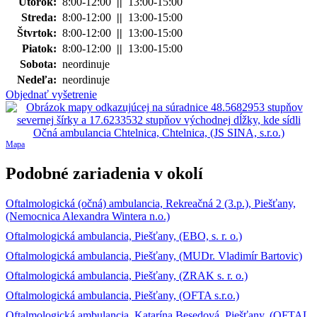
Utorok:
8:00-12:00
||
13:00-15:00
Streda:
8:00-12:00
||
13:00-15:00
Štvrtok:
8:00-12:00
||
13:00-15:00
Piatok:
8:00-12:00
||
13:00-15:00
Sobota:
neordinuje
Nedeľa:
neordinuje
Objednať vyšetrenie
Mapa
Podobné zariadenia v okolí
Oftalmologická (očná) ambulancia, Rekreačná 2 (3.p.), Piešťany,
(Nemocnica Alexandra Wintera n.o.)
Oftalmologická ambulancia, Piešťany, (EBO, s. r. o.)
Oftalmologická ambulancia, Piešťany, (MUDr. Vladimír Bartovic)
Oftalmologická ambulancia, Piešťany, (ZRAK s. r. o.)
Oftalmologická ambulancia, Piešťany, (OFTA s.r.o.)
Oftalmologická ambulancia, Katarína Besedová, Piešťany, (OFTAL