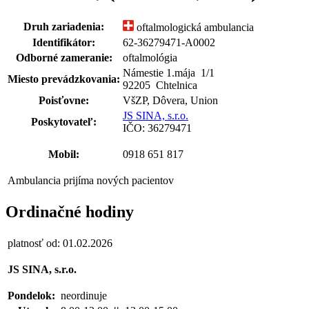
Druh zariadenia:
oftalmologická ambulancia
Identifikátor:
62-36279471-A0002
Odborné zameranie:
oftalmológia
Námestie 1.mája 1
/
1
Miesto prevádzkovania:
92205 Chtelnica
Poisťovne:
VšZP, Dôvera, Union
JS SINA, s.r.o.
Poskytovateľ:
IČO: 36279471
Mobil:
0918 651 817
Ambulancia prijíma nových pacientov
Ordinačné hodiny
platnosť od: 01.02.2026
JS SINA, s.r.o.
Pondelok:
neordinuje