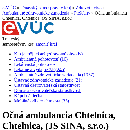
e-VÚC
»
Trnavský samosprávny kraj
»
Zdravotníctvo
»
Ambulantné zdravotnícke zariadenia
»
Piešťany
»
Očná ambulancia
Chtelnica, Chtelnica, (JS SINA, s.r.o.)
Trnavský
samosprávny kraj
zmeniť kraj
Kto je môj lekár? (zdravotné obvody)
Ambulantná pohotovosť (16)
Lekárenská pohotovosť
Lekárne a výdajne ZP (246)
Ambulantné zdravotnícke zariadenia (1957)
Ústavné zdravotnícke zariadenia (21)
Ústavná ošetrovateľská starostlivosť
Domáca ošetrovateľská starostlivosť
Kúpeľná liečba
Mobilné odberové miesta (33)
Očná ambulancia Chtelnica,
Chtelnica, (JS SINA, s.r.o.)