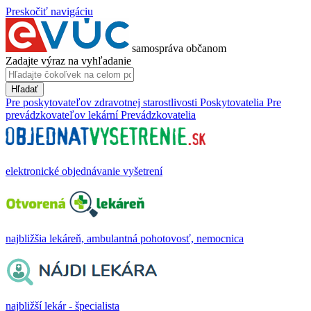
Preskočiť navigáciu
samospráva občanom
Zadajte výraz na vyhľadanie
Hľadať
Pre poskytovateľov zdravotnej starostlivosti
Poskytovatelia
Pre
prevádzkovateľov lekární
Prevádzkovatelia
elektronické objednávanie vyšetrení
najbližšia lekáreň, ambulantná pohotovosť, nemocnica
najbližší lekár - špecialista