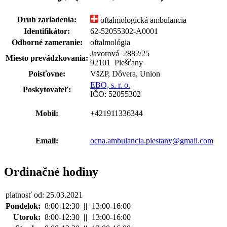
Druh zariadenia:
oftalmologická ambulancia
Identifikátor:
62-52055302-A0001
Odborné zameranie:
oftalmológia
Javorová 2882
/
25
Miesto prevádzkovania:
92101 Piešťany
Poisťovne:
VšZP, Dôvera, Union
EBO, s. r. o.
Poskytovateľ:
IČO: 52055302
Mobil:
+421911336344
Email:
ocna.ambulancia.piestany@gmail.com
Ordinačné hodiny
platnosť od: 25.03.2021
Pondelok:
8:00-12:30
||
13:00-16:00
Utorok:
8:00-12:30
||
13:00-16:00