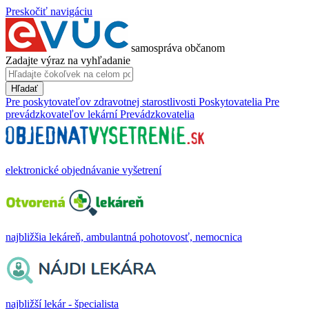
Preskočiť navigáciu
samospráva občanom
Zadajte výraz na vyhľadanie
Hľadať
Pre poskytovateľov zdravotnej starostlivosti
Poskytovatelia
Pre
prevádzkovateľov lekární
Prevádzkovatelia
elektronické objednávanie vyšetrení
najbližšia lekáreň, ambulantná pohotovosť, nemocnica
najbližší lekár - špecialista