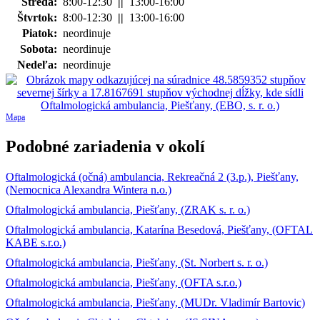
Streda:
8:00-12:30
||
13:00-16:00
Štvrtok:
8:00-12:30
||
13:00-16:00
Piatok:
neordinuje
Sobota:
neordinuje
Nedeľa:
neordinuje
Mapa
Podobné zariadenia v okolí
Oftalmologická (očná) ambulancia, Rekreačná 2 (3.p.), Piešťany,
(Nemocnica Alexandra Wintera n.o.)
Oftalmologická ambulancia, Piešťany, (ZRAK s. r. o.)
Oftalmologická ambulancia, Katarína Besedová, Piešťany, (OFTAL
KABE s.r.o.)
Oftalmologická ambulancia, Piešťany, (St. Norbert s. r. o.)
Oftalmologická ambulancia, Piešťany, (OFTA s.r.o.)
Oftalmologická ambulancia, Piešťany, (MUDr. Vladimír Bartovic)