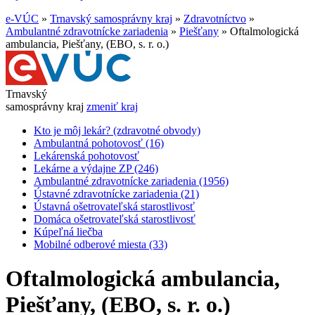
e-VÚC
»
Trnavský samosprávny kraj
»
Zdravotníctvo
»
Ambulantné zdravotnícke zariadenia
»
Piešťany
»
Oftalmologická
ambulancia, Piešťany, (EBO, s. r. o.)
Trnavský
samosprávny kraj
zmeniť kraj
Kto je môj lekár? (zdravotné obvody)
Ambulantná pohotovosť (16)
Lekárenská pohotovosť
Lekárne a výdajne ZP (246)
Ambulantné zdravotnícke zariadenia (1956)
Ústavné zdravotnícke zariadenia (21)
Ústavná ošetrovateľská starostlivosť
Domáca ošetrovateľská starostlivosť
Kúpeľná liečba
Mobilné odberové miesta (33)
Oftalmologická ambulancia,
Piešťany, (EBO, s. r. o.)