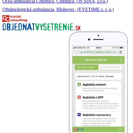
Očná ambulancia Chtelnica, Chtelnica, (JS SINA, s.r.o.)
Oftalmologická ambulancia, Hlohovec, (EYETIME s. r. o.)