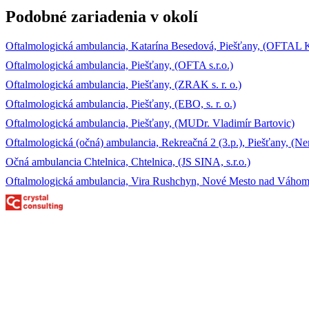
Podobné zariadenia v okolí
Oftalmologická ambulancia, Katarína Besedová, Piešťany, (OFTAL 
Oftalmologická ambulancia, Piešťany, (OFTA s.r.o.)
Oftalmologická ambulancia, Piešťany, (ZRAK s. r. o.)
Oftalmologická ambulancia, Piešťany, (EBO, s. r. o.)
Oftalmologická ambulancia, Piešťany, (MUDr. Vladimír Bartovic)
Oftalmologická (očná) ambulancia, Rekreačná 2 (3.p.), Piešťany, (N
Očná ambulancia Chtelnica, Chtelnica, (JS SINA, s.r.o.)
Oftalmologická ambulancia, Vira Rushchyn, Nové Mesto nad Váhom