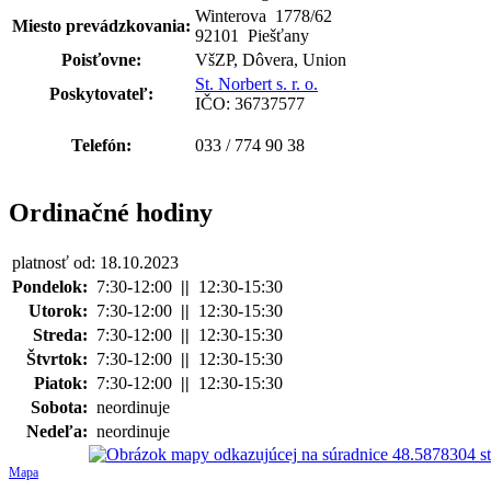
Winterova 1778
/
62
Miesto prevádzkovania:
92101 Piešťany
Poisťovne:
VšZP, Dôvera, Union
St. Norbert s. r. o.
Poskytovateľ:
IČO: 36737577
Telefón:
033 / 774 90 38
Ordinačné hodiny
platnosť od: 18.10.2023
Pondelok:
7:30-12:00
||
12:30-15:30
Utorok:
7:30-12:00
||
12:30-15:30
Streda:
7:30-12:00
||
12:30-15:30
Štvrtok:
7:30-12:00
||
12:30-15:30
Piatok:
7:30-12:00
||
12:30-15:30
Sobota:
neordinuje
Nedeľa:
neordinuje
Mapa