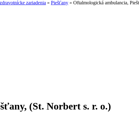
dravotnícke zariadenia
»
Piešťany
»
Oftalmologická ambulancia, Piešťan
any, (St. Norbert s. r. o.)