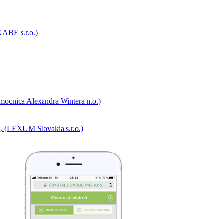
KABE s.r.o.)
emocnica Alexandra Wintera n.o.)
, (LEXUM Slovakia s.r.o.)