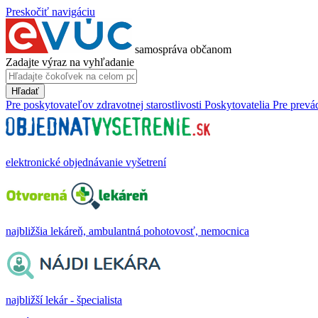
Preskočiť navigáciu
samospráva občanom
Zadajte výraz na vyhľadanie
Hľadať
Pre poskytovateľov zdravotnej starostlivosti
Poskytovatelia
Pre prevá
elektronické objednávanie vyšetrení
najbližšia lekáreň, ambulantná pohotovosť, nemocnica
najbližší lekár - špecialista