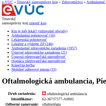
e-VÚC
»
Trnavský samosprávny kraj
»
Zdravotníctvo
»
Ambulantné z
Trnavský
samosprávny kraj
zmeniť kraj
Kto je môj lekár? (zdravotné obvody)
Ambulantná pohotovosť (16)
Lekárenská pohotovosť
Lekárne a výdajne ZP (246)
Ambulantné zdravotnícke zariadenia (1957)
Ústavné zdravotnícke zariadenia (21)
Ústavná ošetrovateľská starostlivosť
Domáca ošetrovateľská starostlivosť
Kúpeľná liečba
Mobilné odberové miesta (33)
Oftalmologická ambulancia, Piešť
Druh zariadenia:
oftalmologická ambulancia
Identifikátor:
62-36737577-A0002
Odborné zameranie:
oftalmológia