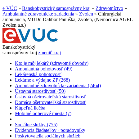
e-VÚC
»
Banskobystrický samosprávny kraj
»
Zdravotníctvo
»
Ambulantné zdravotnícke zariadenia
»
Zvolen
»
Chirurgická
ambulancia, MUDr. Dalibor Panuška, Zvolen, (Nemocnica AGEL
Zvolen a.s.)
Banskobystrický
samosprávny kraj
zmeniť kraj
Kto je môj lekár? (zdravotné obvody)
Ambulantná pohotovosť (49)
Lekárenská pohotovosť
Lekárne a výdajne ZP (268)
Ambulantné zdravotnícke zariadenia (2464)
Ústavná starostlivosť (50)
Ústavná ošetrovateľská starostlivosť
Domáca ošetrovateľská starostlivosť
Kúpeľná liečba
Mobilné odberové miesta (7)
Sociálne služby (755)
Evidencia žiadateľov - poradovníky
Poskytovatelia sociálnych služieb