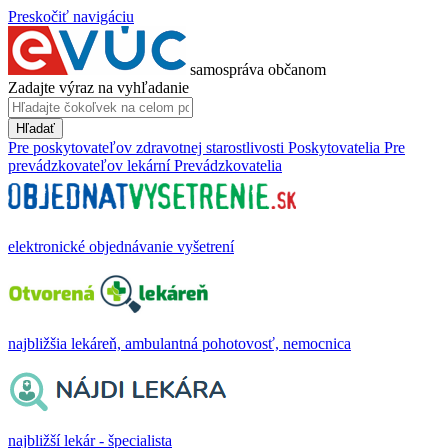
Preskočiť navigáciu
samospráva občanom
Zadajte výraz na vyhľadanie
Hľadať
Pre poskytovateľov zdravotnej starostlivosti
Poskytovatelia
Pre
prevádzkovateľov lekární
Prevádzkovatelia
elektronické objednávanie vyšetrení
najbližšia lekáreň, ambulantná pohotovosť, nemocnica
najbližší lekár - špecialista