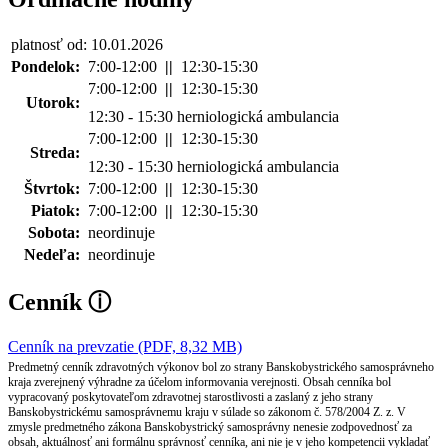
platnosť od: 10.01.2026
Pondelok:
7:00-12:00
||
12:30-15:30
7:00-12:00
||
12:30-15:30
Utorok:
12:30 - 15:30 herniologická ambulancia
7:00-12:00
||
12:30-15:30
Streda:
12:30 - 15:30 herniologická ambulancia
Štvrtok:
7:00-12:00
||
12:30-15:30
Piatok:
7:00-12:00
||
12:30-15:30
Sobota:
neordinuje
Nedeľa:
neordinuje
Cenník
ⓘ
Cenník na prevzatie (PDF, 8,32 MB)
Predmetný cenník zdravotných výkonov bol zo strany Banskobystrického samosprávneho
kraja zverejnený výhradne za účelom informovania verejnosti. Obsah cenníka bol
vypracovaný poskytovateľom zdravotnej starostlivosti a zaslaný z jeho strany
Banskobystrickému samosprávnemu kraju v súlade so zákonom č. 578/2004 Z. z. V
zmysle predmetného zákona Banskobystrický samosprávny nenesie zodpovednosť za
obsah, aktuálnosť ani formálnu správnosť cenníka, ani nie je v jeho kompetencii vykladať