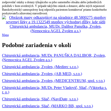
zodpovedať otázky a dotazy týkajúceho sa jeho samotného obsahu alebo jednotlivých
položiek v ňom uvedených. V prípade takýchto otázok a dotazov, alebo iných nejasností
Banskobystrický samosprávny kraj odporúča pacientom kontaktovať priamo konkrétneho
poskytovateľa zdravotnej starostlivosti.
Mapa
Podobné zariadenia v okolí
Chirurgická ambulancia, MUDr. PANUŠKA DALIBOR, Zvolen,
(Nemocnica AGEL Zvolen a.s.)
Chirurgická ambulancia, Zvolen, (Medirec s.r.o.)
Chirurgická ambulancia, Zvolen, (AB MED, s.r.o.)
Chirurgická ambulancia, Zvolen, (MEDICENTRUM, spol. s r.o.)
Chirurgická ambulancia, MUDr. Peter Vladovič, Sliač, (Viktorka s.
r. o.)
Chirurgická ambulancia, Sliač, (NaviDate, s.r.o.)
Chirurgická ambulancia, Sliač, (MARKO BB, spol. s.r.o.)