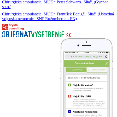
Chirurgická ambulancia, MUDr. Peter Schwartz, Sliač, (Gynpor
s.r.o.)
Chirurgická ambulancia, MUDr. František Bacigál, Sliač, (Ústredná
vojenská nemocnica SNP Ružomberok - FN)