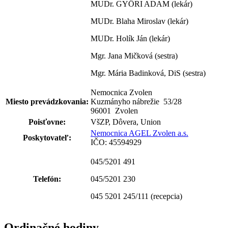
MUDr. GYÖRI ADAM (lekár)
MUDr. Blaha Miroslav (lekár)
MUDr. Holík Ján (lekár)
Mgr. Jana Mičková (sestra)
Mgr. Mária Badinková, DiS (sestra)
Nemocnica Zvolen
Miesto prevádzkovania:
Kuzmányho nábrežie 53
/
28
96001 Zvolen
Poisťovne:
VšZP, Dôvera, Union
Nemocnica AGEL Zvolen a.s.
Poskytovateľ:
IČO: 45594929
045/5201 491
Telefón:
045/5201 230
045 5201 245/111
(recepcia)
Ordinačné hodiny