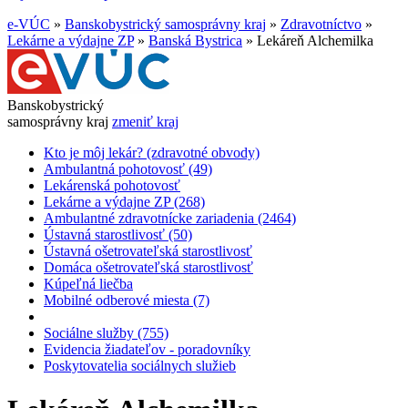
e-VÚC
»
Banskobystrický samosprávny kraj
»
Zdravotníctvo
»
Lekárne a výdajne ZP
»
Banská Bystrica
»
Lekáreň Alchemilka
Banskobystrický
samosprávny kraj
zmeniť kraj
Kto je môj lekár? (zdravotné obvody)
Ambulantná pohotovosť (49)
Lekárenská pohotovosť
Lekárne a výdajne ZP (268)
Ambulantné zdravotnícke zariadenia (2464)
Ústavná starostlivosť (50)
Ústavná ošetrovateľská starostlivosť
Domáca ošetrovateľská starostlivosť
Kúpeľná liečba
Mobilné odberové miesta (7)
Sociálne služby (755)
Evidencia žiadateľov - poradovníky
Poskytovatelia sociálnych služieb