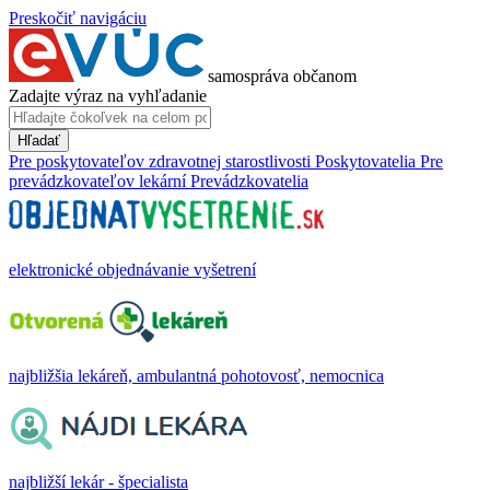
Preskočiť navigáciu
samospráva občanom
Zadajte výraz na vyhľadanie
Hľadať
Pre poskytovateľov zdravotnej starostlivosti
Poskytovatelia
Pre
prevádzkovateľov lekární
Prevádzkovatelia
elektronické objednávanie vyšetrení
najbližšia lekáreň, ambulantná pohotovosť, nemocnica
najbližší lekár - špecialista