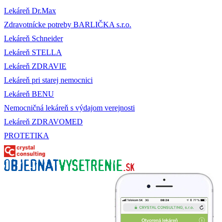
Lekáreň Dr.Max
Zdravotnícke potreby BARLIČKA s.r.o.
Lekáreň Schneider
Lekáreň STELLA
Lekáreň ZDRAVIE
Lekáreň pri starej nemocnici
Lekáreň BENU
Nemocničná lekáreň s výdajom verejnosti
Lekáreň ZDRAVOMED
PROTETIKA