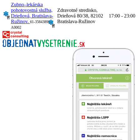
Zubno–lekárska
pohotovostná služba,
Zdravotné stredisko,
Drieňová, Bratislava-
Drieňová 80/38, 82102
17:00 - 23:00
Ružinov.
Bratislava-Ružinov
61-35843896-
A0002