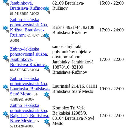
Jarabinková,
82109 Bratislava-
15:00 - 22:00
Bratislava-Ružinov.
Ružinov
61-54132665-A0002
Zubno–lekárska
pohotovostná služba,
Krížna 4921/44, 82108
Krížna, Bratislava-
17:00 - 24:00
Bratislava-Ružinov
Ružinov.
61-46774556-
A0001
samostatný trakt,
Zubno–lekárska
polyfunkčný objekt v
pohotovostná služba,
obytnom súbore
Jarabinková,
17:00 - 22:00
Jarabinky, Jarabinková
Bratislava-Ružinov.
18878/10, 82109
61-53707478-A0004
Bratislava-Ružinov
Zubno–lekárska
pohotovostná služba,
Laurinská 214/16, 81101
Laurinská, Bratislava-
19:00 - 22:00
Bratislava-Staré Mesto
Staré Mesto.
61-
43988261-A0007
Zubno–lekárska
Komplex Tri Veže,
pohotovostná služba,
Bajkalská 12985/9,
Bajkalská, Bratislava-
17:00 - 22:00
83104 Bratislava-Nové
Nové Mesto.
61-
Mesto
52135128-A0005