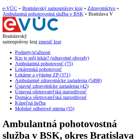
e-VÚC
»
Bratislavský samosprávny kraj
»
Zdravotníctvo
»
Ambulantná pohotovostná služba v BSK
»
Bratislava V
Bratislavský
samosprávny kraj
zmeniť kraj
Podnety/sťažnosti
Kto je môj lekár? (zdravotné obvody)
Ambulantná pohotovosť (75)
Lekárenská pohotovosť
Lekárne a výdajne ZP (371)
Ambulantné zdravotnícke zariadenia (5498)
Ústavné zdravotnícke zariadenia (42)
Ústavná ošetrovateľská starostlivosť
Domáca ošetrovateľská starostlivosť
Kúpeľná liečba
Mobilné odberové miesta (55)
Ambulantná pohotovostná
služba v BSK,
okres Bratislava