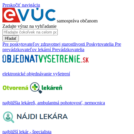
Preskočiť navigáciu
samospráva občanom
Zadajte výraz na vyhľadanie
Hľadať
Pre poskytovateľov zdravotnej starostlivosti
Poskytovatelia
Pre
prevádzkovateľov lekární
Prevádzkovatelia
elektronické objednávanie vyšetrení
najbližšia lekáreň, ambulantná pohotovosť, nemocnica
najbližší lekár - špecialista