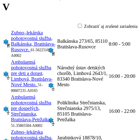
V
Zobraziť aj zrušené zariadenia
Zubno–lekárska
pohotovostná služba,
Balkánska 273/65, 85110
Balkánska, Bratislava-
8:00 - 5:00
Bratislava-Rusovce
Rusovce.
61-56225105-
A0002
Ambulantná
pohotovostná služba
Národný ústav detských
pre deti a dorast,
chorôb, Limbová 2643/1,
16:00 - 20:00
Limbová, Bratislava-
83340 Bratislava-Nové
Nové Mesto.
Mesto
51-
00607231-A0165
Ambulantná
pohotovostná služba
Poliklinika Strečnianska,
pre dospelých,
Strečnianska 2975/13,
16:00 - 22:00
Strečnianska,
85105 Bratislava-
Bratislava-Petržalka.
Petržalka
51-35865504-A0002
Zubno–lekárska
pohotovostná služba,
Jarabinková 18878/10,