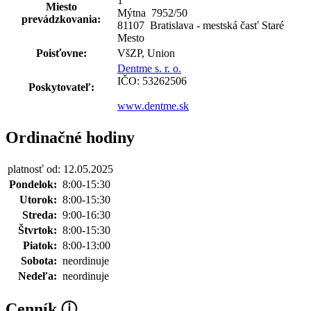
1
Miesto
Mýtna 7952
/
50
prevádzkovania:
81107 Bratislava - mestská časť Staré
Mesto
Poisťovne:
VšZP, Union
Dentme s. r. o.
IČO: 53262506
Poskytovateľ:
www.dentme.sk
Ordinačné hodiny
platnosť od: 12.05.2025
Pondelok:
8:00-15:30
Utorok:
8:00-15:30
Streda:
9:00-16:30
Štvrtok:
8:00-15:30
Piatok:
8:00-13:00
Sobota:
neordinuje
Nedeľa:
neordinuje
Cenník
ⓘ