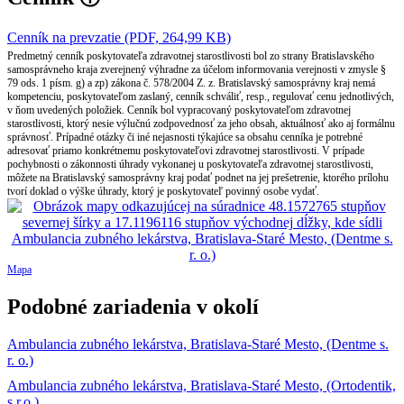
Cenník na prevzatie (PDF, 264,99 KB)
Predmetný cenník poskytovateľa zdravotnej starostlivosti bol zo strany Bratislavského
samosprávneho kraja zverejnený výhradne za účelom informovania verejnosti v zmysle §
79 ods. 1 písm. g) a zp) zákona č. 578/2004 Z. z. Bratislavský samosprávny kraj nemá
kompetenciu, poskytovateľom zaslaný, cenník schváliť, resp., regulovať cenu jednotlivých,
v ňom uvedených položiek. Cenník bol vypracovaný poskytovateľom zdravotnej
starostlivosti, ktorý nesie výlučnú zodpovednosť za jeho obsah, aktuálnosť ako aj formálnu
správnosť. Prípadné otázky či iné nejasnosti týkajúce sa obsahu cenníka je potrebné
adresovať priamo konkrétnemu poskytovateľovi zdravotnej starostlivosti. V prípade
pochybnosti o zákonnosti úhrady vykonanej u poskytovateľa zdravotnej starostlivosti,
môžete na Bratislavský samosprávny kraj podať podnet na jej prešetrenie, ktorého prílohu
tvorí doklad o výške úhrady, ktorý je poskytovateľ povinný osobe vydať.
Mapa
Podobné zariadenia v okolí
Ambulancia zubného lekárstva, Bratislava-Staré Mesto, (Dentme s.
r. o.)
Ambulancia zubného lekárstva, Bratislava-Staré Mesto, (Ortodentik,
s.r.o.)