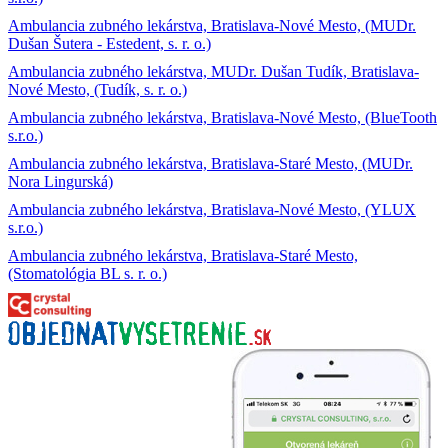
Ambulancia zubného lekárstva, Bratislava-Nové Mesto, (MUDr.
Dušan Šutera - Estedent, s. r. o.)
Ambulancia zubného lekárstva, MUDr. Dušan Tudík, Bratislava-
Nové Mesto, (Tudík, s. r. o.)
Ambulancia zubného lekárstva, Bratislava-Nové Mesto, (BlueTooth
s.r.o.)
Ambulancia zubného lekárstva, Bratislava-Staré Mesto, (MUDr.
Nora Lingurská)
Ambulancia zubného lekárstva, Bratislava-Nové Mesto, (YLUX
s.r.o.)
Ambulancia zubného lekárstva, Bratislava-Staré Mesto,
(Stomatológia BL s. r. o.)