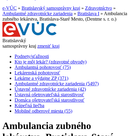
e-VÚC
»
Bratislavský samosprávny kraj
»
Zdravotníctvo
»
Ambulantné zdravotnícke zariadenia
»
Bratislava I
»
Ambulancia
zubného lekárstva, Bratislava-Staré Mesto, (Dentme s. r. o.)
Bratislavský
samosprávny kraj
zmeniť kraj
Podnety/sťažnosti
Kto je môj lekár? (zdravotné obvody)
Ambulantná pohotovosť (75)
Lekárenská pohotovosť
Lekárne a výdajne ZP (371)
Ambulantné zdravotnícke zariadenia (5497)
Ústavné zdravotnícke zariadenia (42)
Ústavná ošetrovateľská starostlivosť
Domáca ošetrovateľská starostlivosť
Kúpeľná liečba
Mobilné odberové miesta (55)
Ambulancia zubného