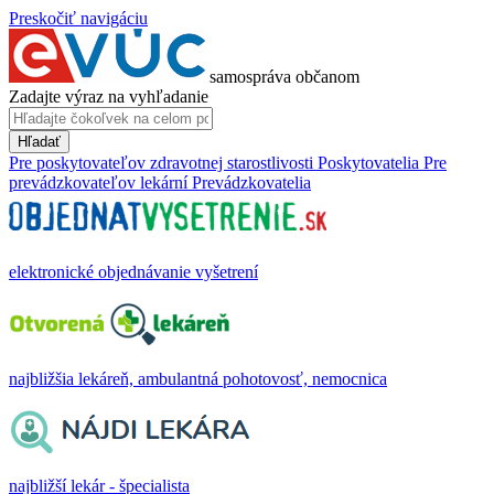
Preskočiť navigáciu
samospráva občanom
Zadajte výraz na vyhľadanie
Hľadať
Pre poskytovateľov zdravotnej starostlivosti
Poskytovatelia
Pre
prevádzkovateľov lekární
Prevádzkovatelia
elektronické objednávanie vyšetrení
najbližšia lekáreň, ambulantná pohotovosť, nemocnica
najbližší lekár - špecialista