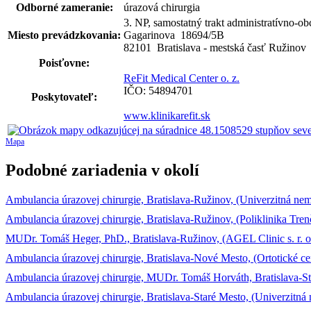
Odborné zameranie:
úrazová chirurgia
3. NP, samostatný trakt administratívno-o
Miesto prevádzkovania:
Gagarinova 18694
/
5B
82101 Bratislava - mestská časť Ružinov
Poisťovne:
ReFit Medical Center o. z.
IČO: 54894701
Poskytovateľ:
www.klinikarefit.sk
Mapa
Podobné zariadenia v okolí
Ambulancia úrazovej chirurgie, Bratislava-Ružinov, (Univerzitná nem
Ambulancia úrazovej chirurgie, Bratislava-Ružinov, (Poliklinika Trenči
MUDr. Tomáš Heger, PhD., Bratislava-Ružinov, (AGEL Clinic s. r. o
Ambulancia úrazovej chirurgie, Bratislava-Nové Mesto, (Ortotické cen
Ambulancia úrazovej chirurgie, MUDr. Tomáš Horváth, Bratislava-Sta
Ambulancia úrazovej chirurgie, Bratislava-Staré Mesto, (Univerzitná