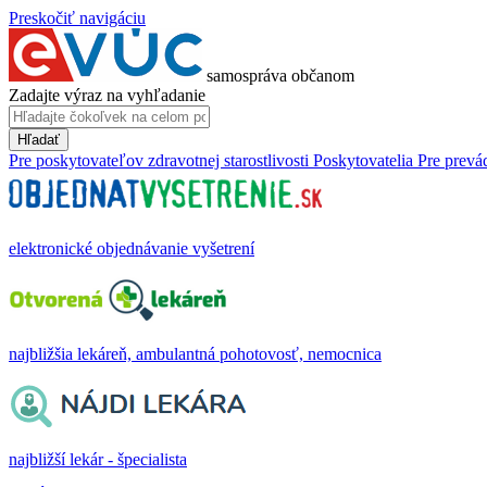
Preskočiť navigáciu
samospráva občanom
Zadajte výraz na vyhľadanie
Hľadať
Pre poskytovateľov zdravotnej starostlivosti
Poskytovatelia
Pre prevá
elektronické objednávanie vyšetrení
najbližšia lekáreň, ambulantná pohotovosť, nemocnica
najbližší lekár - špecialista