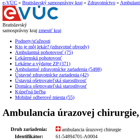
e-VÚC
»
Bratislavský samosprávny kraj
»
Zdravotníctvo
»
Ambulantn
Bratislavský
samosprávny kraj
zmeniť kraj
Podnety/sťažnosti
Kto je môj lekár? (zdravotné obvody)
Ambulantná pohotovosť (75)
Lekárenská pohotovosť
Lekárne a výdajne ZP (371)
Ambulantné zdravotnícke zariadenia (5498)
Ústavné zdravotnícke zariadenia (42)
Ústavná ošetrovateľská starostlivosť
Domáca ošetrovateľská starostlivosť
Kúpeľná liečba
Mobilné odberové miesta (55)
Ambulancia úrazovej chirurgie, 
Druh zariadenia:
ambulancia úrazovej chirurgie
Identifikátor:
61-54894701-A0004