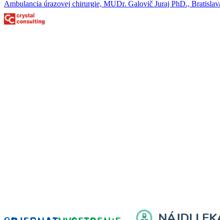
Ambulancia úrazovej chirurgie, MUDr. Galovič Juraj PhD., Bratislav