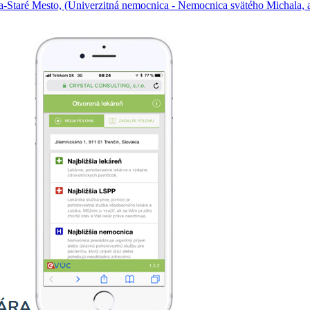
a-Staré Mesto, (Univerzitná nemocnica - Nemocnica svätého Michala, a.