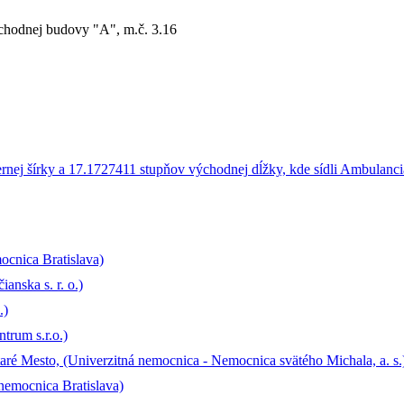
bchodnej budovy "A", m.č. 3.16
ocnica Bratislava)
anska s. r. o.)
.)
trum s.r.o.)
ré Mesto, (Univerzitná nemocnica - Nemocnica svätého Michala, a. s.
 nemocnica Bratislava)