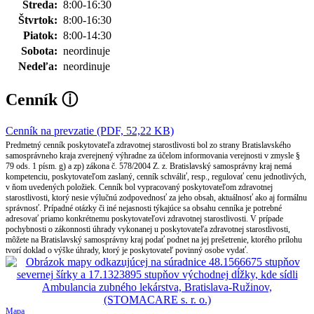
Streda:
8:00-16:30
Štvrtok:
8:00-16:30
Piatok:
8:00-14:30
Sobota:
neordinuje
Nedeľa:
neordinuje
Cenník
ⓘ
Cenník na prevzatie (PDF, 52,22 KB)
Predmetný cenník poskytovateľa zdravotnej starostlivosti bol zo strany Bratislavského
samosprávneho kraja zverejnený výhradne za účelom informovania verejnosti v zmysle §
79 ods. 1 písm. g) a zp) zákona č. 578/2004 Z. z. Bratislavský samosprávny kraj nemá
kompetenciu, poskytovateľom zaslaný, cenník schváliť, resp., regulovať cenu jednotlivých,
v ňom uvedených položiek. Cenník bol vypracovaný poskytovateľom zdravotnej
starostlivosti, ktorý nesie výlučnú zodpovednosť za jeho obsah, aktuálnosť ako aj formálnu
správnosť. Prípadné otázky či iné nejasnosti týkajúce sa obsahu cenníka je potrebné
adresovať priamo konkrétnemu poskytovateľovi zdravotnej starostlivosti. V prípade
pochybnosti o zákonnosti úhrady vykonanej u poskytovateľa zdravotnej starostlivosti,
môžete na Bratislavský samosprávny kraj podať podnet na jej prešetrenie, ktorého prílohu
tvorí doklad o výške úhrady, ktorý je poskytovateľ povinný osobe vydať.
Mapa