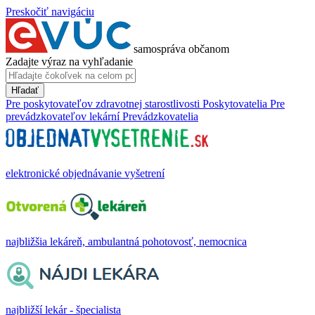
Preskočiť navigáciu
samospráva občanom
Zadajte výraz na vyhľadanie
Hľadať
Pre poskytovateľov zdravotnej starostlivosti
Poskytovatelia
Pre
prevádzkovateľov lekární
Prevádzkovatelia
elektronické objednávanie vyšetrení
najbližšia lekáreň, ambulantná pohotovosť, nemocnica
najbližší lekár - špecialista