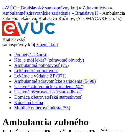
e-VÚC
»
Bratislavský samosprávny kraj
»
Zdravotníctvo
»
Ambulantné zdravotnícke zariadenia
»
Bratislava II
»
Ambulancia
zubného lekárstva, Bratislava-Ružinov, (STOMACARE s. r. o.)
Bratislavský
samosprávny kraj
zmeniť kraj
Podnety/sťažnosti
Kto je môj lekár? (zdravotné obvody)
Ambulantná pohotovosť (75)
Lekárenská pohotovosť
Lekárne a výdajne ZP (371)
Ambulantné zdravotnícke zariadenia (5498)
Ústavné zdravotnícke zariadenia (42)
Ústavná ošetrovateľská starostlivosť
Domáca ošetrovateľská starostlivosť
Kúpeľná liečba
Mobilné odberové miesta (55)
Ambulancia zubného