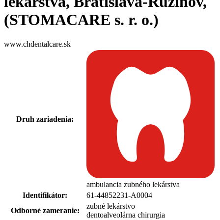
lekárstva, Bratislava-Ružinov,
(STOMACARE s. r. o.)
www.chdentalcare.sk
Druh zariadenia:
ambulancia zubného lekárstva
Identifikátor:
61-44852231-A0004
zubné lekárstvo
Odborné zameranie:
dentoalveolárna chirurgia