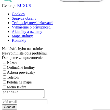
Generuje
BUXUS
Cookies
Správca obsahu
Technický prevádzkovateľ
Vyhlásenie o prístupnosti
Aktuality a oznamy
Mapa stránky
Kontakty
Nahlásiť chybu na stránke
Nevyplnili ste opis problému.
Ďakujeme za upozornenie.
Názov
Ordinačné hodiny
Adresa prevádzky
Telefón
Poloha na mape
Meno lekára