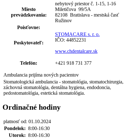
nebytový priestor č. 1-15, 1-16
Miesto
Miletičova 99
/
5A
prevádzkovania:
82108 Bratislava - mestská časť
Ružinov
Poisťovne:
STOMACARE s. r. o.
IČO: 44852231
Poskytovateľ:
www.chdentalcare.sk
Telefón:
+421 918 731 377
Ambulancia prijíma nových pacientov
Stomatologická ambulancia - stomatológia, stomatochirurgia,
záchovná stomatológia, dentálna hygiena, endodoncia,
pedostomatológia, estetická stomatológia.
Ordinačné hodiny
platnosť od: 01.10.2024
Pondelok:
8:00-16:30
Utorok:
8:00-16:30