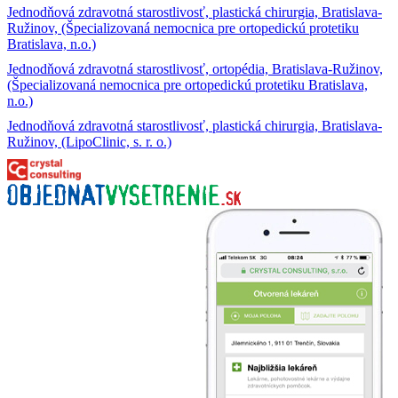
Jednodňová zdravotná starostlivosť, plastická chirurgia, Bratislava-
Ružinov, (Špecializovaná nemocnica pre ortopedickú protetiku
Bratislava, n.o.)
Jednodňová zdravotná starostlivosť, ortopédia, Bratislava-Ružinov,
(Špecializovaná nemocnica pre ortopedickú protetiku Bratislava,
n.o.)
Jednodňová zdravotná starostlivosť, plastická chirurgia, Bratislava-
Ružinov, (LipoClinic, s. r. o.)