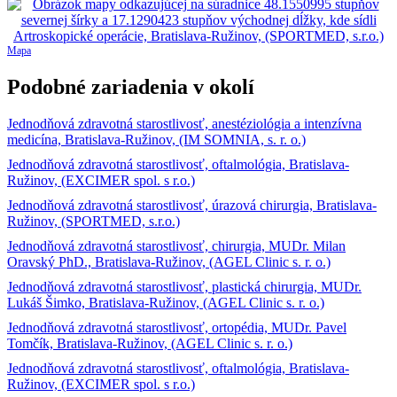
Mapa
Podobné zariadenia v okolí
Jednodňová zdravotná starostlivosť, anestéziológia a intenzívna
medicína, Bratislava-Ružinov, (IM SOMNIA, s. r. o.)
Jednodňová zdravotná starostlivosť, oftalmológia, Bratislava-
Ružinov, (EXCIMER spol. s r.o.)
Jednodňová zdravotná starostlivosť, úrazová chirurgia, Bratislava-
Ružinov, (SPORTMED, s.r.o.)
Jednodňová zdravotná starostlivosť, chirurgia, MUDr. Milan
Oravský PhD., Bratislava-Ružinov, (AGEL Clinic s. r. o.)
Jednodňová zdravotná starostlivosť, plastická chirurgia, MUDr.
Lukáš Šimko, Bratislava-Ružinov, (AGEL Clinic s. r. o.)
Jednodňová zdravotná starostlivosť, ortopédia, MUDr. Pavel
Tomčík, Bratislava-Ružinov, (AGEL Clinic s. r. o.)
Jednodňová zdravotná starostlivosť, oftalmológia, Bratislava-
Ružinov, (EXCIMER spol. s r.o.)