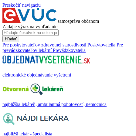
Preskočiť navigáciu
samospráva občanom
Zadajte výraz na vyhľadanie
Hľadať
Pre poskytovateľov zdravotnej starostlivosti
Poskytovatelia
Pre
prevádzkovateľov lekární
Prevádzkovatelia
elektronické objednávanie vyšetrení
najbližšia lekáreň, ambulantná pohotovosť, nemocnica
najbližší lekár - špecialista