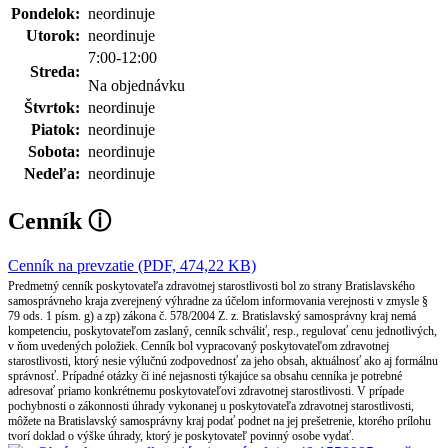
Pondelok:
neordinuje
Utorok:
neordinuje
7:00-12:00
Streda:
Na objednávku
Štvrtok:
neordinuje
Piatok:
neordinuje
Sobota:
neordinuje
Nedeľa:
neordinuje
Cenník
ⓘ
Cenník na prevzatie (PDF, 474,22 KB)
Predmetný cenník poskytovateľa zdravotnej starostlivosti bol zo strany Bratislavského
samosprávneho kraja zverejnený výhradne za účelom informovania verejnosti v zmysle §
79 ods. 1 písm. g) a zp) zákona č. 578/2004 Z. z. Bratislavský samosprávny kraj nemá
kompetenciu, poskytovateľom zaslaný, cenník schváliť, resp., regulovať cenu jednotlivých,
v ňom uvedených položiek. Cenník bol vypracovaný poskytovateľom zdravotnej
starostlivosti, ktorý nesie výlučnú zodpovednosť za jeho obsah, aktuálnosť ako aj formálnu
správnosť. Prípadné otázky či iné nejasnosti týkajúce sa obsahu cenníka je potrebné
adresovať priamo konkrétnemu poskytovateľovi zdravotnej starostlivosti. V prípade
pochybnosti o zákonnosti úhrady vykonanej u poskytovateľa zdravotnej starostlivosti,
môžete na Bratislavský samosprávny kraj podať podnet na jej prešetrenie, ktorého prílohu
tvorí doklad o výške úhrady, ktorý je poskytovateľ povinný osobe vydať.