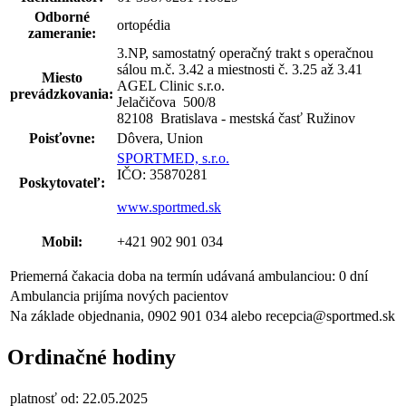
Odborné
ortopédia
zameranie:
3.NP, samostatný operačný trakt s operačnou
sálou m.č. 3.42 a miestnosti č. 3.25 až 3.41
Miesto
AGEL Clinic s.r.o.
prevádzkovania:
Jelačičova 500
/
8
82108 Bratislava - mestská časť Ružinov
Poisťovne:
Dôvera, Union
SPORTMED, s.r.o.
IČO: 35870281
Poskytovateľ:
www.sportmed.sk
Mobil:
+421 902 901 034
Priemerná čakacia doba na termín udávaná ambulanciou: 0 dní
Ambulancia prijíma nových pacientov
Na základe objednania, 0902 901 034 alebo recepcia@sportmed.sk
Ordinačné hodiny
platnosť od: 22.05.2025