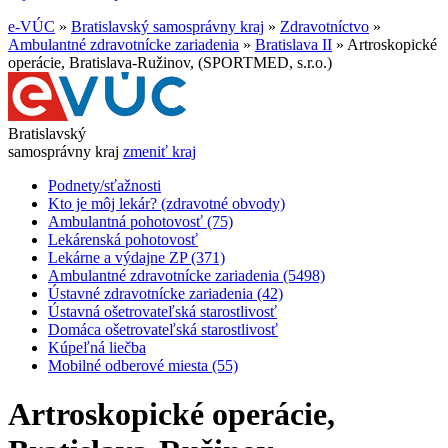
e-VÚC
»
Bratislavský samosprávny kraj
»
Zdravotníctvo
»
Ambulantné zdravotnícke zariadenia
»
Bratislava II
»
Artroskopické
operácie, Bratislava-Ružinov, (SPORTMED, s.r.o.)
Bratislavský
samosprávny kraj
zmeniť kraj
Podnety/sťažnosti
Kto je môj lekár? (zdravotné obvody)
Ambulantná pohotovosť (75)
Lekárenská pohotovosť
Lekárne a výdajne ZP (371)
Ambulantné zdravotnícke zariadenia (5498)
Ústavné zdravotnícke zariadenia (42)
Ústavná ošetrovateľská starostlivosť
Domáca ošetrovateľská starostlivosť
Kúpeľná liečba
Mobilné odberové miesta (55)
Artroskopické operácie,