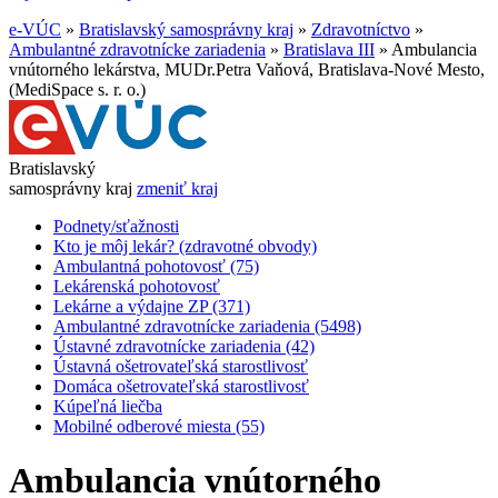
e-VÚC
»
Bratislavský samosprávny kraj
»
Zdravotníctvo
»
Ambulantné zdravotnícke zariadenia
»
Bratislava III
»
Ambulancia
vnútorného lekárstva, MUDr.Petra Vaňová, Bratislava-Nové Mesto,
(MediSpace s. r. o.)
Bratislavský
samosprávny kraj
zmeniť kraj
Podnety/sťažnosti
Kto je môj lekár? (zdravotné obvody)
Ambulantná pohotovosť (75)
Lekárenská pohotovosť
Lekárne a výdajne ZP (371)
Ambulantné zdravotnícke zariadenia (5498)
Ústavné zdravotnícke zariadenia (42)
Ústavná ošetrovateľská starostlivosť
Domáca ošetrovateľská starostlivosť
Kúpeľná liečba
Mobilné odberové miesta (55)
Ambulancia vnútorného