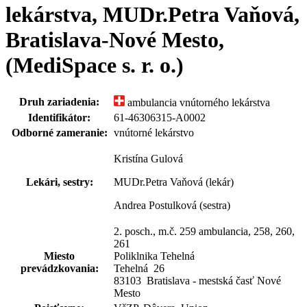
lekárstva, MUDr.Petra Vaňová,
Bratislava-Nové Mesto,
(MediSpace s. r. o.)
Druh zariadenia:
ambulancia vnútorného lekárstva
Identifikátor:
61-46306315-A0002
Odborné zameranie:
vnútorné lekárstvo
Kristína Gulová
Lekári, sestry:
MUDr.Petra Vaňová (lekár)
Andrea Postulková (sestra)
2. posch., m.č. 259 ambulancia, 258, 260,
261
Miesto
Poliklnika Tehelná
prevádzkovania:
Tehelná
26
83103 Bratislava - mestská časť Nové
Mesto