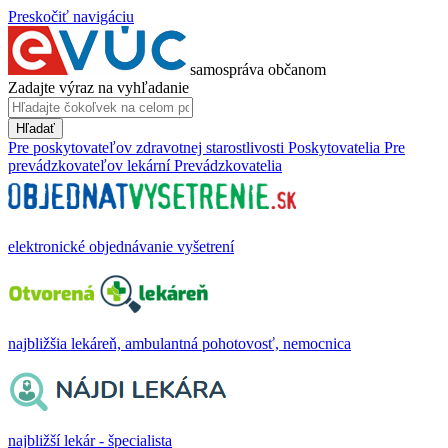
Preskočiť navigáciu
samospráva občanom
Zadajte výraz na vyhľadanie
Hľadať
Pre poskytovateľov zdravotnej starostlivosti
Poskytovatelia
Pre
prevádzkovateľov lekární
Prevádzkovatelia
elektronické objednávanie vyšetrení
najbližšia lekáreň, ambulantná pohotovosť, nemocnica
najbližší lekár - špecialista