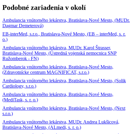
Podobné zariadenia v okolí
Ambulancia vnútorného lekárstva, Bratislava-Nové Mesto, (MUDr.
Dagmar Demeterová)
EB-interMed, s.r.o., Bratislava-Nové Mesto, (EB – interMed, s. r.
o.)
Ambulancia vnútorného lekárstva, MUDr. Karol Štrasser,
Bratislava-Nové Mesto, (Ústredná vojenská nemocnica SNP
Ružomberok - FN)
Ambulancia vnútorného lekárstva, Bratislava-Nové Mesto,
(Zdravotnícke centrum MAGNIFICAT, s.r.o.)
Ambulancia vnútorného lekárstva, Bratislava-Nové Mesto, (Solik
Cardiology, s.r.o.)
Ambulancia vnútorného lekárstva, Bratislava-Nové Mesto,
(MediTask, s. r. o.)
Ambulancia vnútorného lekárstva, Bratislava-Nové Mesto, (Next
s.r.o.)
Ambulancia vnútorného lekárstva, MUDr. Andrea Lukšicová,
Bratislava-Nové Mesto, (ALmedi, s. r. o.)