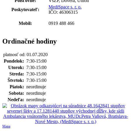
Poisťovne:
VšZP, Dôvera, Union
MediSpace s. r. o.
Poskytovateľ:
IČO: 46306315
Mobil:
0919 488 466
Ordinačné hodiny
platnosť od: 01.07.2020
Pondelok:
7:30-15:00
Utorok:
7:30-15:00
Streda:
7:30-15:00
Štvrtok:
7:30-15:00
Piatok:
neordinuje
Sobota:
neordinuje
Nedeľa:
neordinuje
Mapa