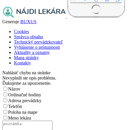
Generuje
BUXUS
Cookies
Správca obsahu
Technický prevádzkovateľ
Vyhlásenie o prístupnosti
Aktuality a oznamy
Mapa stránky
Kontakty
Nahlásiť chybu na stránke
Nevyplnili ste opis problému.
Ďakujeme za upozornenie.
Názov
Ordinačné hodiny
Adresa prevádzky
Telefón
Poloha na mape
Meno lekára