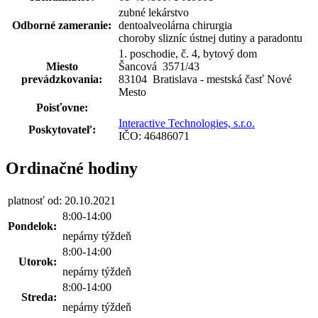
zubné lekárstvo
Odborné zameranie:
dentoalveolárna chirurgia
choroby slizníc ústnej dutiny a paradontu
1. poschodie, č. 4, bytový dom
Miesto
Šancová 3571
/
43
prevádzkovania:
83104 Bratislava - mestská časť Nové
Mesto
Poisťovne:
Interactive Technologies, s.r.o.
Poskytovateľ:
IČO: 46486071
Ordinačné hodiny
platnosť od: 20.10.2021
8:00-14:00
Pondelok:
nepárny týždeň
8:00-14:00
Utorok:
nepárny týždeň
8:00-14:00
Streda:
nepárny týždeň