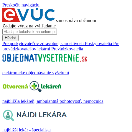
Preskočiť navigáciu
samospráva občanom
Zadajte výraz na vyhľadanie
Hľadať
Pre poskytovateľov zdravotnej starostlivosti
Poskytovatelia
Pre
prevádzkovateľov lekární
Prevádzkovatelia
elektronické objednávanie vyšetrení
najbližšia lekáreň, ambulantná pohotovosť, nemocnica
najbližší lekár - špecialista