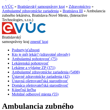
e-VÚC
»
Bratislavský samosprávny kraj
»
Zdravotníctvo
»
Ambulantné zdravotnícke zariadenia
»
Bratislava III
»
Ambulancia
zubného lekárstva, Bratislava-Nové Mesto, (Interactive
Technologies, s.r.o.)
Bratislavský
samosprávny kraj
zmeniť kraj
Podnety/sťažnosti
Kto je môj lekár? (zdravotné obvody)
Ambulantná pohotovosť (75)
Lekárenská pohotovosť
Lekárne a výdajne ZP (371)
Ambulantné zdravotnícke zariadenia (5498)
Ústavné zdravotnícke zariadenia (42)
Ústavná ošetrovateľská starostlivosť
Domáca ošetrovateľská starostlivosť
Kúpeľná liečba
Mobilné odberové miesta (55)
Ambulancia zubného