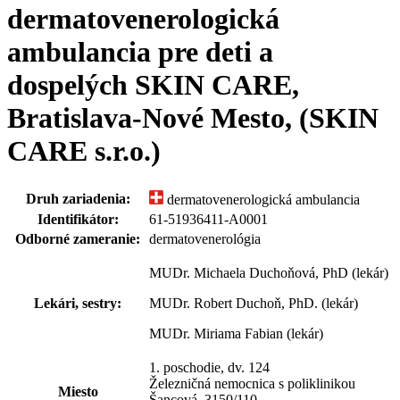
dermatovenerologická
ambulancia pre deti a
dospelých SKIN CARE,
Bratislava-Nové Mesto, (SKIN
CARE s.r.o.)
Druh zariadenia:
dermatovenerologická ambulancia
Identifikátor:
61-51936411-A0001
Odborné zameranie:
dermatovenerológia
MUDr. Michaela Duchoňová, PhD (lekár)
Lekári, sestry:
MUDr. Robert Duchoň, PhD. (lekár)
MUDr. Miriama Fabian (lekár)
1. poschodie, dv. 124
Železničná nemocnica s poliklinikou
Miesto
Šancová 3150
/
110