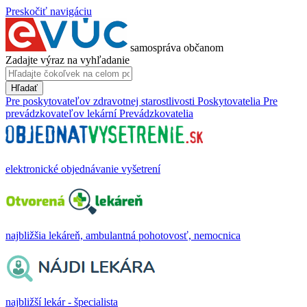
Preskočiť navigáciu
samospráva občanom
Zadajte výraz na vyhľadanie
Hľadať
Pre poskytovateľov zdravotnej starostlivosti
Poskytovatelia
Pre
prevádzkovateľov lekární
Prevádzkovatelia
elektronické objednávanie vyšetrení
najbližšia lekáreň, ambulantná pohotovosť, nemocnica
najbližší lekár - špecialista