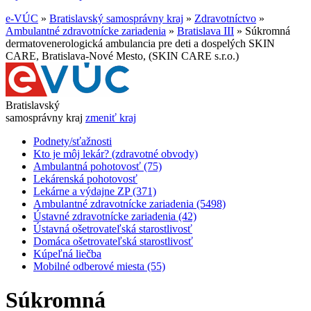
e-VÚC
»
Bratislavský samosprávny kraj
»
Zdravotníctvo
»
Ambulantné zdravotnícke zariadenia
»
Bratislava III
»
Súkromná
dermatovenerologická ambulancia pre deti a dospelých SKIN
CARE, Bratislava-Nové Mesto, (SKIN CARE s.r.o.)
Bratislavský
samosprávny kraj
zmeniť kraj
Podnety/sťažnosti
Kto je môj lekár? (zdravotné obvody)
Ambulantná pohotovosť (75)
Lekárenská pohotovosť
Lekárne a výdajne ZP (371)
Ambulantné zdravotnícke zariadenia (5498)
Ústavné zdravotnícke zariadenia (42)
Ústavná ošetrovateľská starostlivosť
Domáca ošetrovateľská starostlivosť
Kúpeľná liečba
Mobilné odberové miesta (55)
Súkromná