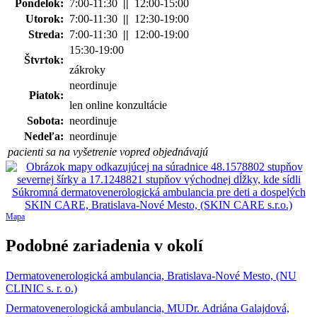
Pondelok:
7:00-11:30
||
12:00-15:00
Utorok:
7:00-11:30
||
12:30-19:00
Streda:
7:00-11:30
||
12:00-19:00
15:30-19:00
Štvrtok:
zákroky
neordinuje
Piatok:
len online konzultácie
Sobota:
neordinuje
Nedeľa:
neordinuje
pacienti sa na vyšetrenie vopred objednávajú
Mapa
Podobné zariadenia v okolí
Dermatovenerologická ambulancia, Bratislava-Nové Mesto, (NU
CLINIC s. r. o.)
Dermatovenerologická ambulancia, MUDr. Adriána Galajdová,