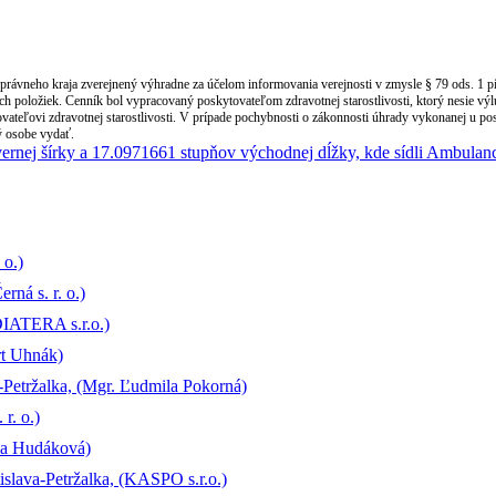
správneho kraja zverejnený výhradne za účelom informovania verejnosti v zmysle § 79 ods. 1 p
ch položiek. Cenník bol vypracovaný poskytovateľom zdravotnej starostlivosti, ktorý nesie vý
vateľovi zdravotnej starostlivosti. V prípade pochybnosti o zákonnosti úhrady vykonanej u pos
ný osobe vydať.
 o.)
rná s. r. o.)
DIATERA s.r.o.)
rt Uhnák)
-Petržalka, (Mgr. Ľudmila Pokorná)
r. o.)
ria Hudáková)
slava-Petržalka, (KASPO s.r.o.)