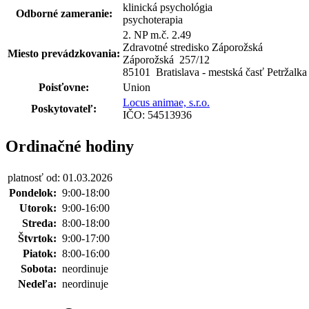
klinická psychológia
Odborné zameranie:
psychoterapia
2. NP m.č. 2.49
Zdravotné stredisko Záporožská
Miesto prevádzkovania:
Záporožská 257
/
12
85101 Bratislava - mestská časť Petržalka
Poisťovne:
Union
Locus animae, s.r.o.
Poskytovateľ:
IČO: 54513936
Ordinačné hodiny
platnosť od: 01.03.2026
Pondelok:
9:00-18:00
Utorok:
9:00-16:00
Streda:
8:00-18:00
Štvrtok:
9:00-17:00
Piatok:
8:00-16:00
Sobota:
neordinuje
Nedeľa:
neordinuje