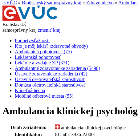
e-VÚC
»
Bratislavský samosprávny kraj
»
Zdravotníctvo
»
Ambulantn
Bratislavský
samosprávny kraj
zmeniť kraj
Podnety/sťažnosti
Kto je môj lekár? (zdravotné obvody)
Ambulantná pohotovosť (75)
Lekárenská pohotovosť
Lekárne a výdajne ZP (371)
Ambulantné zdravotnícke zariadenia (5498)
Ústavné zdravotnícke zariadenia (42)
Ústavná ošetrovateľská starostlivosť
Domáca ošetrovateľská starostlivosť
Kúpeľná liečba
Mobilné odberové miesta (55)
Ambulancia klinickej psychológie
Druh zariadenia:
ambulancia klinickej psychológie
Identifikátor:
61-54513936-A0001