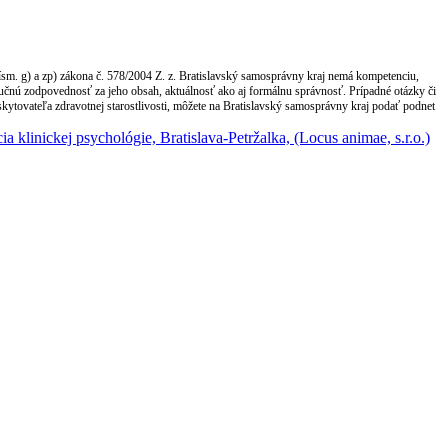
ísm. g) a zp) zákona č. 578/2004 Z. z. Bratislavský samosprávny kraj nemá kompetenciu,
lučnú zodpovednosť za jeho obsah, aktuálnosť ako aj formálnu správnosť. Prípadné otázky či
kytovateľa zdravotnej starostlivosti, môžete na Bratislavský samosprávny kraj podať podnet