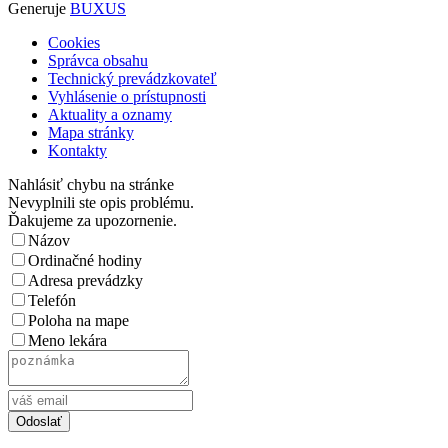
Generuje
BUXUS
Cookies
Správca obsahu
Technický prevádzkovateľ
Vyhlásenie o prístupnosti
Aktuality a oznamy
Mapa stránky
Kontakty
Nahlásiť chybu na stránke
Nevyplnili ste opis problému.
Ďakujeme za upozornenie.
Názov
Ordinačné hodiny
Adresa prevádzky
Telefón
Poloha na mape
Meno lekára