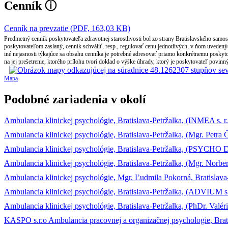
Cenník
ⓘ
Cenník na prevzatie (PDF, 163,03 KB)
Predmetný cenník poskytovateľa zdravotnej starostlivosti bol zo strany Bratislavského samo
poskytovateľom zaslaný, cenník schváliť, resp., regulovať cenu jednotlivých, v ňom uvedený
iné nejasnosti týkajúce sa obsahu cenníka je potrebné adresovať priamo konkrétnemu poskyto
na jej prešetrenie, ktorého prílohu tvorí doklad o výške úhrady, ktorý je poskytovateľ povin
Mapa
Podobné zariadenia v okolí
Ambulancia klinickej psychológie, Bratislava-Petržalka, (INMEA s. r.
Ambulancia klinickej psychológie, Bratislava-Petržalka, (Mgr. Petra Če
Ambulancia klinickej psychológie, Bratislava-Petržalka, (PSYCHO 
Ambulancia klinickej psychológie, Bratislava-Petržalka, (Mgr. Norbe
Ambulancia klinickej psychológie, Mgr. Ľudmila Pokorná, Bratislava
Ambulancia klinickej psychológie, Bratislava-Petržalka, (ADVIUM s. 
Ambulancia klinickej psychológie, Bratislava-Petržalka, (PhDr. Valé
KASPO s.r.o Ambulancia pracovnej a organizačnej psychologie, Brati