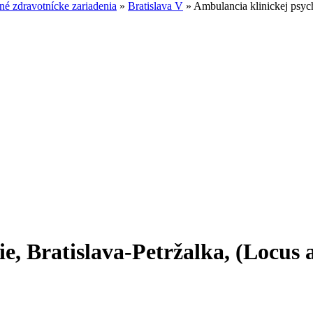
é zdravotnícke zariadenia
»
Bratislava V
»
Ambulancia klinickej psycho
, Bratislava-Petržalka, (Locus a