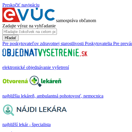
Preskočiť navigáciu
samospráva občanom
Zadajte výraz na vyhľadanie
Hľadať
Pre poskytovateľov zdravotnej starostlivosti
Poskytovatelia
Pre prevá
elektronické objednávanie vyšetrení
najbližšia lekáreň, ambulantná pohotovosť, nemocnica
najbližší lekár - špecialista