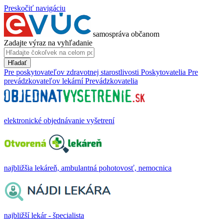
Preskočiť navigáciu
samospráva občanom
Zadajte výraz na vyhľadanie
Hľadať
Pre poskytovateľov zdravotnej starostlivosti
Poskytovatelia
Pre
prevádzkovateľov lekární
Prevádzkovatelia
elektronické objednávanie vyšetrení
najbližšia lekáreň, ambulantná pohotovosť, nemocnica
najbližší lekár - špecialista