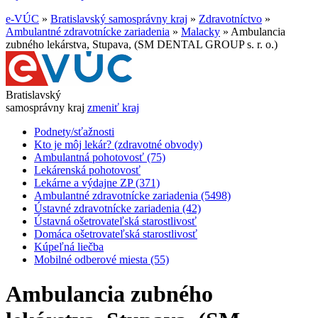
e-VÚC
»
Bratislavský samosprávny kraj
»
Zdravotníctvo
»
Ambulantné zdravotnícke zariadenia
»
Malacky
»
Ambulancia
zubného lekárstva, Stupava, (SM DENTAL GROUP s. r. o.)
Bratislavský
samosprávny kraj
zmeniť kraj
Podnety/sťažnosti
Kto je môj lekár? (zdravotné obvody)
Ambulantná pohotovosť (75)
Lekárenská pohotovosť
Lekárne a výdajne ZP (371)
Ambulantné zdravotnícke zariadenia (5498)
Ústavné zdravotnícke zariadenia (42)
Ústavná ošetrovateľská starostlivosť
Domáca ošetrovateľská starostlivosť
Kúpeľná liečba
Mobilné odberové miesta (55)
Ambulancia zubného