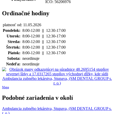
IČO: 56206976
Ordinačné hodiny
platnosť od: 11.05.2026
Pondelok:
8:00-12:00
||
12:30-17:00
Utorok:
8:00-12:00
||
12:30-17:00
Streda:
8:00-12:00
||
12:30-17:00
Štvrtok:
8:00-12:00
||
12:30-17:00
Piatok:
8:00-12:00
||
12:30-17:00
Sobota:
neordinuje
Nedeľa:
neordinuje
Mapa
Podobné zariadenia v okolí
Ambulancia zubného lekárstva, Stupava, (SM DENTAL GROUP s.
r. o.)