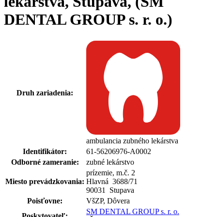
lekárstva, Stupava, (SM
DENTAL GROUP s. r. o.)
Druh zariadenia:
ambulancia zubného lekárstva
Identifikátor:
61-56206976-A0002
Odborné zameranie:
zubné lekárstvo
prízemie, m.č. 2
Miesto prevádzkovania:
Hlavná 3688
/
71
90031 Stupava
Poisťovne:
VšZP, Dôvera
SM DENTAL GROUP s. r. o.
Poskytovateľ: