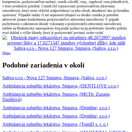
kompetenciu, poskytovateľom zaslaný, cenník schváliť, resp., regulovať cenu jednotlivých,
v ňom uvedených položiek. Cenník bol vypracovaný poskytovateľom zdravotnej
starostlivosti, ktorý nesie výlučnú zodpovednosť za jeho obsah, aktuálnosť ako aj formálnu
správnosť. Prípadné otázky či iné nejasnosti týkajúce sa obsahu cenníka je potrebné
adresovať priamo konkrétnemu poskytovateľovi zdravotnej starostlivosti. V prípade
pochybnosti o zákonnosti úhrady vykonanej u poskytovateľa zdravotnej starostlivosti,
môžete na Bratislavský samosprávny kraj podať podnet na jej prešetrenie, ktorého prílohu
tvorí doklad o výške úhrady, ktorý je poskytovateľ povinný osobe vydať.
Mapa
Podobné zariadenia v okolí
Saliva,s.r.o - Nova 127 Stupava, Stupava, (Saliva, s.r.o.)
Ambulancia zubného lekárstva, Stupava, (DENTLOVE s.r.o.)
Ambulancia zubného lekárstva, Stupava, (MUDr. Zuzana
Darášová)
Ambulancia zubného lekárstva, Stupava, (Dentline, s.r.o.)
Ambulancia zubného lekárstva, Stupava, (Dentline, s.r.o.)
Ambulancia zubného lekárstva, Stupava, (TomiD s. r. o.)