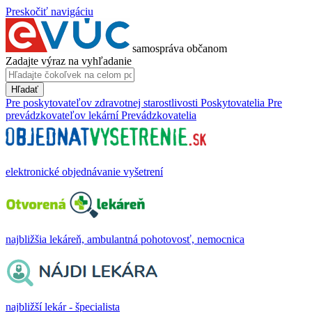
Preskočiť navigáciu
samospráva občanom
Zadajte výraz na vyhľadanie
Hľadať
Pre poskytovateľov zdravotnej starostlivosti
Poskytovatelia
Pre
prevádzkovateľov lekární
Prevádzkovatelia
elektronické objednávanie vyšetrení
najbližšia lekáreň, ambulantná pohotovosť, nemocnica
najbližší lekár - špecialista