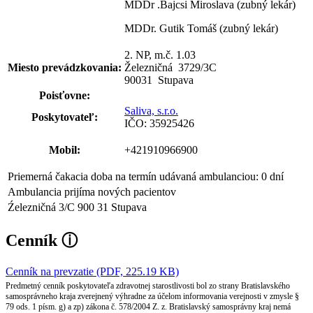
MDDr .Bajcsi Miroslava (zubný lekár)
MDDr. Gutik Tomáš (zubný lekár)
2. NP, m.č. 1.03
Miesto prevádzkovania:
Železničná 3729
/
3C
90031 Stupava
Poisťovne:
Saliva, s.r.o.
Poskytovateľ:
IČO: 35925426
Mobil:
+421910966900
Priemerná čakacia doba na termín udávaná ambulanciou: 0 dní
Ambulancia prijíma nových pacientov
Źelezničná 3/C 900 31 Stupava
Cenník
ⓘ
Cenník na prevzatie (PDF, 225.19 KB)
Predmetný cenník poskytovateľa zdravotnej starostlivosti bol zo strany Bratislavského
samosprávneho kraja zverejnený výhradne za účelom informovania verejnosti v zmysle §
79 ods. 1 písm. g) a zp) zákona č. 578/2004 Z. z. Bratislavský samosprávny kraj nemá