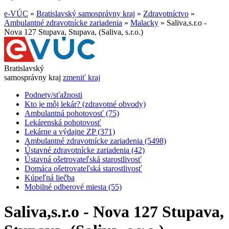
e-VÚC
»
Bratislavský samosprávny kraj
»
Zdravotníctvo
»
Ambulantné zdravotnícke zariadenia
»
Malacky
»
Saliva,s.r.o -
Nova 127 Stupava, Stupava, (Saliva, s.r.o.)
Bratislavský
samosprávny kraj
zmeniť kraj
Podnety/sťažnosti
Kto je môj lekár? (zdravotné obvody)
Ambulantná pohotovosť (75)
Lekárenská pohotovosť
Lekárne a výdajne ZP (371)
Ambulantné zdravotnícke zariadenia (5498)
Ústavné zdravotnícke zariadenia (42)
Ústavná ošetrovateľská starostlivosť
Domáca ošetrovateľská starostlivosť
Kúpeľná liečba
Mobilné odberové miesta (55)
Saliva,s.r.o - Nova 127 Stupava,