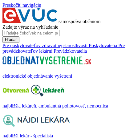
Preskočiť navigáciu
samospráva občanom
Zadajte výraz na vyhľadanie
Hľadať
Pre poskytovateľov zdravotnej starostlivosti
Poskytovatelia
Pre
prevádzkovateľov lekární
Prevádzkovatelia
elektronické objednávanie vyšetrení
najbližšia lekáreň, ambulantná pohotovosť, nemocnica
najbližší lekár - špecialista