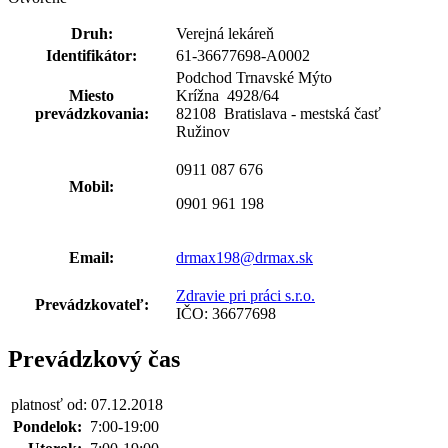
Druh:
Verejná lekáreň
Identifikátor:
61-36677698-A0002
Podchod Trnavské Mýto
Miesto
Krížna 4928
/
64
prevádzkovania:
82108 Bratislava - mestská časť
Ružinov
0911 087 676
Mobil:
0901 961 198
Email:
drmax198@drmax.sk
Zdravie pri práci s.r.o.
Prevádzkovateľ:
IČO: 36677698
Prevádzkový čas
platnosť od: 07.12.2018
Pondelok:
7:00-19:00