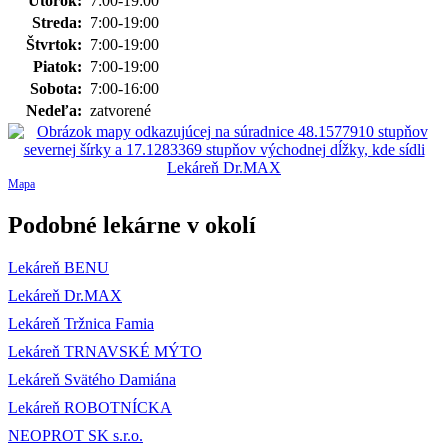
Utorok:
7:00-19:00
Streda:
7:00-19:00
Štvrtok:
7:00-19:00
Piatok:
7:00-19:00
Sobota:
7:00-16:00
Nedeľa:
zatvorené
Mapa
Podobné lekárne v okolí
Lekáreň BENU
Lekáreň Dr.MAX
Lekáreň Tržnica Famia
Lekáreň TRNAVSKÉ MÝTO
Lekáreň Svätého Damiána
Lekáreň ROBOTNÍCKA
NEOPROT SK s.r.o.