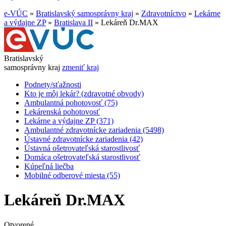
e-VÚC
»
Bratislavský samosprávny kraj
»
Zdravotníctvo
»
Lekárne
a výdajne ZP
»
Bratislava II
»
Lekáreň Dr.MAX
Bratislavský
samosprávny kraj
zmeniť kraj
Podnety/sťažnosti
Kto je môj lekár? (zdravotné obvody)
Ambulantná pohotovosť (75)
Lekárenská pohotovosť
Lekárne a výdajne ZP (371)
Ambulantné zdravotnícke zariadenia (5498)
Ústavné zdravotnícke zariadenia (42)
Ústavná ošetrovateľská starostlivosť
Domáca ošetrovateľská starostlivosť
Kúpeľná liečba
Mobilné odberové miesta (55)
Lekáreň Dr.MAX
Otvorené