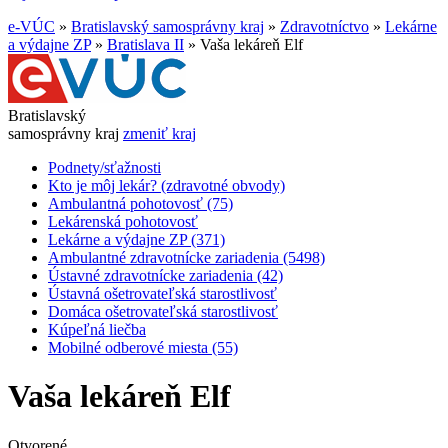
e-VÚC
»
Bratislavský samosprávny kraj
»
Zdravotníctvo
»
Lekárne
a výdajne ZP
»
Bratislava II
»
Vaša lekáreň Elf
Bratislavský
samosprávny kraj
zmeniť kraj
Podnety/sťažnosti
Kto je môj lekár? (zdravotné obvody)
Ambulantná pohotovosť (75)
Lekárenská pohotovosť
Lekárne a výdajne ZP (371)
Ambulantné zdravotnícke zariadenia (5498)
Ústavné zdravotnícke zariadenia (42)
Ústavná ošetrovateľská starostlivosť
Domáca ošetrovateľská starostlivosť
Kúpeľná liečba
Mobilné odberové miesta (55)
Vaša lekáreň Elf
Otvorené