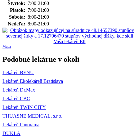
Štvrtok:
7:00-21:00
Piatok:
7:00-21:00
Sobota:
8:00-21:00
Nedeľa:
8:00-21:00
Mapa
Podobné lekárne v okolí
Lekáreň BENU
Lekáreň Ekolekáreň Bratislava
Lekáreň Dr.Max
Lekáreň CBC
Lekáreň TWIN CITY
THUASNE MEDICAL, s.r.o.
Lekáreň Panorama
DUKLA