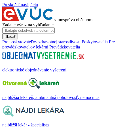
Preskočiť navigáciu
samospráva občanom
Zadajte výraz na vyhľadanie
Hľadať
Pre poskytovateľov zdravotnej starostlivosti
Poskytovatelia
Pre
prevádzkovateľov lekární
Prevádzkovatelia
elektronické objednávanie vyšetrení
najbližšia lekáreň, ambulantná pohotovosť, nemocnica
najbližší lekár - špecialista