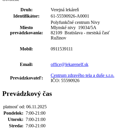
Druh:
Verejná lekáreň
Identifikátor:
61-55590926-A0001
Polyfunkčné centrum Nivy
Miesto
Mlynské nivy 19034
/
5A
prevádzkovania:
82109 Bratislava - mestská časť
Ružinov
Mobil:
0911539111
Email:
office@lekarenelf.sk
Centrum zdravého tela a duše s.r.o.
Prevádzkovateľ:
IČO: 55590926
Prevádzkový čas
platnosť od: 06.11.2025
Pondelok:
7:00-21:00
Utorok:
7:00-21:00
Streda:
7:00-21:00