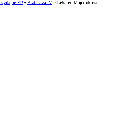
 výdajne ZP
»
Bratislava IV
»
Lekáreň Majerníkova