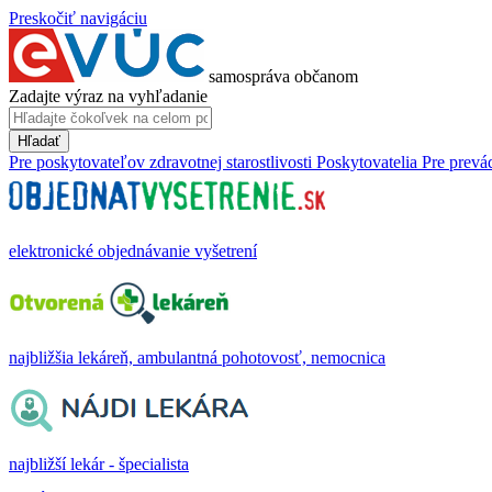
Preskočiť navigáciu
samospráva občanom
Zadajte výraz na vyhľadanie
Hľadať
Pre poskytovateľov zdravotnej starostlivosti
Poskytovatelia
Pre prevá
elektronické objednávanie vyšetrení
najbližšia lekáreň, ambulantná pohotovosť, nemocnica
najbližší lekár - špecialista