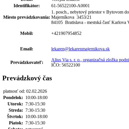
Identifikátor:
61-56522100-A0001
1. posch., nebytový priestor v Bytovom d
Miesto prevádzkovania:
Majerníkova 3453
/
21
84105 Bratislava - mestská časť Karlova 
Mobil:
+421907954852
Email:
lekaren@lekarenmajernikova.sk
Alius Via s. r. o., organizačná zložka pod
Prevádzkovateľ:
IČO: 56522100
Prevádzkový čas
platnosť od: 02.02.2026
Pondelok:
10:00-18:00
Utorok:
7:30-15:30
Streda:
7:30-15:30
Štvrtok:
10:00-18:00
Piatok:
7:30-15:30