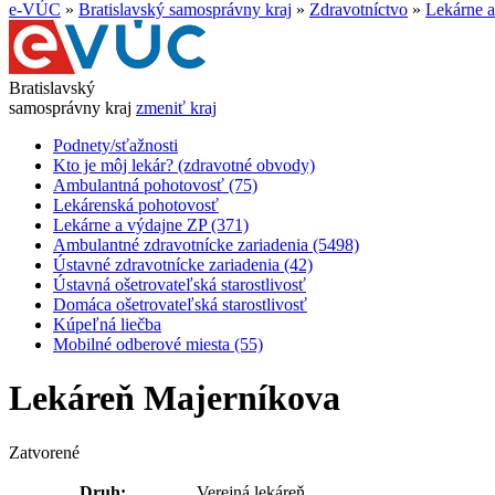
e-VÚC
»
Bratislavský samosprávny kraj
»
Zdravotníctvo
»
Lekárne a
Bratislavský
samosprávny kraj
zmeniť kraj
Podnety/sťažnosti
Kto je môj lekár? (zdravotné obvody)
Ambulantná pohotovosť (75)
Lekárenská pohotovosť
Lekárne a výdajne ZP (371)
Ambulantné zdravotnícke zariadenia (5498)
Ústavné zdravotnícke zariadenia (42)
Ústavná ošetrovateľská starostlivosť
Domáca ošetrovateľská starostlivosť
Kúpeľná liečba
Mobilné odberové miesta (55)
Lekáreň Majerníkova
Zatvorené
Druh:
Verejná lekáreň