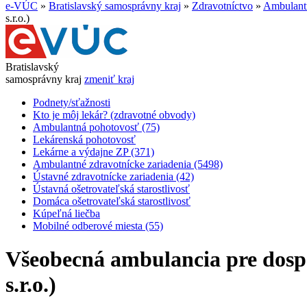
e-VÚC
»
Bratislavský samosprávny kraj
»
Zdravotníctvo
»
Ambulantn
s.r.o.)
Bratislavský
samosprávny kraj
zmeniť kraj
Podnety/sťažnosti
Kto je môj lekár? (zdravotné obvody)
Ambulantná pohotovosť (75)
Lekárenská pohotovosť
Lekárne a výdajne ZP (371)
Ambulantné zdravotnícke zariadenia (5498)
Ústavné zdravotnícke zariadenia (42)
Ústavná ošetrovateľská starostlivosť
Domáca ošetrovateľská starostlivosť
Kúpeľná liečba
Mobilné odberové miesta (55)
Všeobecná ambulancia pre dos
s.r.o.)