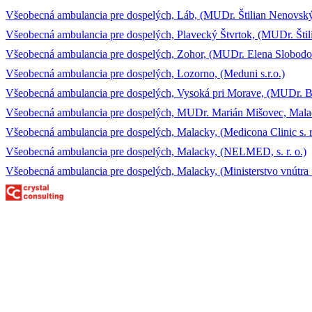
Všeobecná ambulancia pre dospelých, Láb, (MUDr. Štilian Nenovský, 
Všeobecná ambulancia pre dospelých, Plavecký Štvrtok, (MUDr. Štili
Všeobecná ambulancia pre dospelých, Zohor, (MUDr. Elena Slobodo
Všeobecná ambulancia pre dospelých, Lozorno, (Meduni s.r.o.)
Všeobecná ambulancia pre dospelých, Vysoká pri Morave, (MUDr. 
Všeobecná ambulancia pre dospelých, MUDr. Marián Mišovec, Mala
Všeobecná ambulancia pre dospelých, Malacky, (Medicona Clinic s. r.
Všeobecná ambulancia pre dospelých, Malacky, (NELMED, s. r. o.)
Všeobecná ambulancia pre dospelých, Malacky, (Ministerstvo vnútra 