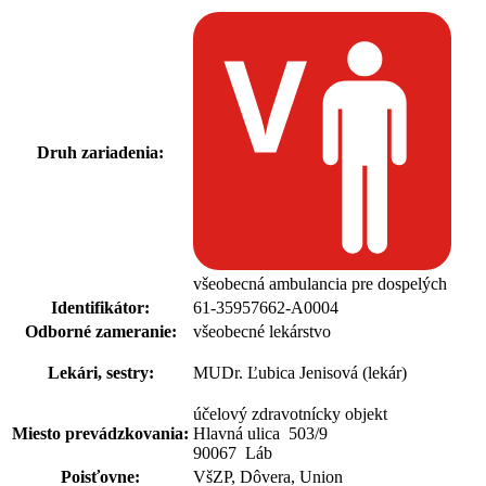
Druh zariadenia:
všeobecná ambulancia pre dospelých
Identifikátor:
61-35957662-A0004
Odborné zameranie:
všeobecné lekárstvo
Lekári, sestry:
MUDr. Ľubica Jenisová (lekár)
účelový zdravotnícky objekt
Miesto prevádzkovania:
Hlavná ulica 503
/
9
90067 Láb
Poisťovne:
VšZP, Dôvera, Union