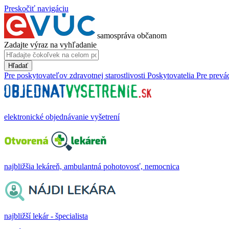
Preskočiť navigáciu
samospráva občanom
Zadajte výraz na vyhľadanie
Hľadať
Pre poskytovateľov zdravotnej starostlivosti
Poskytovatelia
Pre prevá
elektronické objednávanie vyšetrení
najbližšia lekáreň, ambulantná pohotovosť, nemocnica
najbližší lekár - špecialista