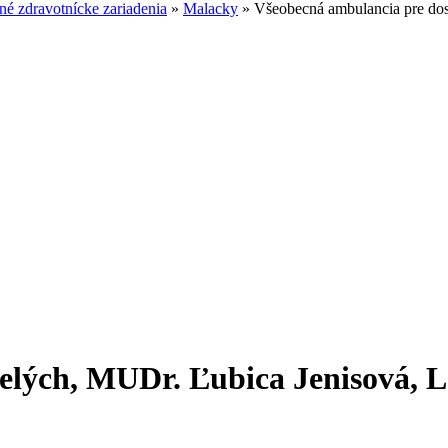
é zdravotnícke zariadenia
»
Malacky
»
Všeobecná ambulancia pre do
pelých, MUDr. Ľubica Jenisová,