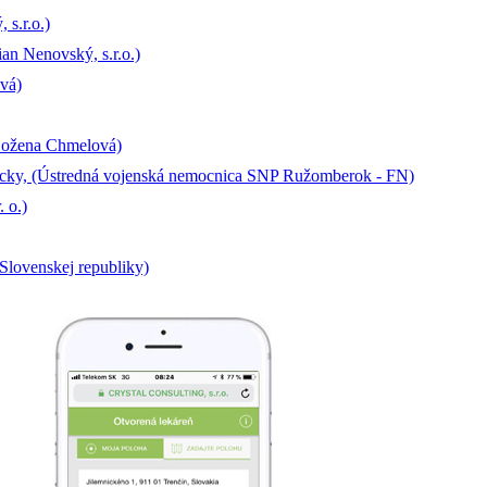
s.r.o.)
an Nenovský, s.r.o.)
vá)
Božena Chmelová)
cky, (Ústredná vojenská nemocnica SNP Ružomberok - FN)
 o.)
Slovenskej republiky)