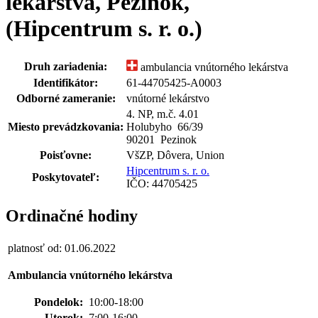
lekárstva, Pezinok,
(Hipcentrum s. r. o.)
Druh zariadenia:
ambulancia vnútorného lekárstva
Identifikátor:
61-44705425-A0003
Odborné zameranie:
vnútorné lekárstvo
4. NP, m.č. 4.01
Miesto prevádzkovania:
Holubyho 66
/
39
90201 Pezinok
Poisťovne:
VšZP, Dôvera, Union
Hipcentrum s. r. o.
Poskytovateľ:
IČO: 44705425
Ordinačné hodiny
platnosť od: 01.06.2022
Ambulancia vnútorného lekárstva
Pondelok:
10:00-18:00
Utorok:
7:00-16:00