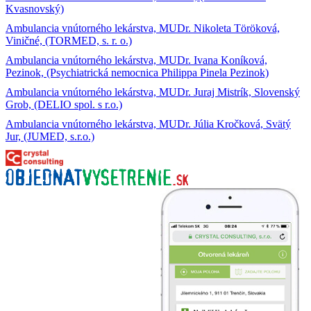
Kvasnovský)
Ambulancia vnútorného lekárstva, MUDr. Nikoleta Töröková,
Viničné, (TORMED, s. r. o.)
Ambulancia vnútorného lekárstva, MUDr. Ivana Koníková,
Pezinok, (Psychiatrická nemocnica Philippa Pinela Pezinok)
Ambulancia vnútorného lekárstva, MUDr. Juraj Mistrík, Slovenský
Grob, (DELIO spol. s r.o.)
Ambulancia vnútorného lekárstva, MUDr. Júlia Kročková, Svätý
Jur, (JUMED, s.r.o.)