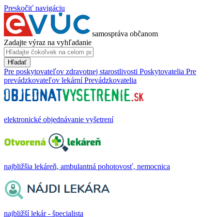
Preskočiť navigáciu
samospráva občanom
Zadajte výraz na vyhľadanie
Hľadať
Pre poskytovateľov zdravotnej starostlivosti
Poskytovatelia
Pre
prevádzkovateľov lekární
Prevádzkovatelia
elektronické objednávanie vyšetrení
najbližšia lekáreň, ambulantná pohotovosť, nemocnica
najbližší lekár - špecialista