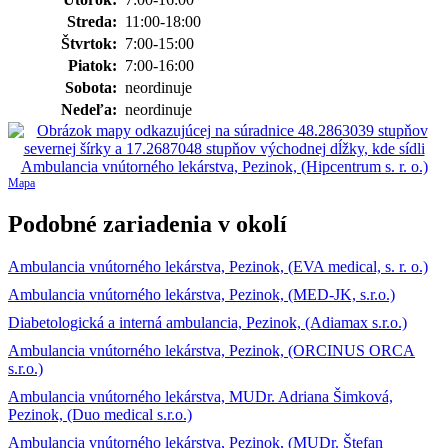
Streda:
11:00-18:00
Štvrtok:
7:00-15:00
Piatok:
7:00-16:00
Sobota:
neordinuje
Nedeľa:
neordinuje
Mapa
Podobné zariadenia v okolí
Ambulancia vnútorného lekárstva, Pezinok, (EVA medical, s. r. o.)
Ambulancia vnútorného lekárstva, Pezinok, (MED-JK, s.r.o.)
Diabetologická a interná ambulancia, Pezinok, (Adiamax s.r.o.)
Ambulancia vnútorného lekárstva, Pezinok, (ORCINUS ORCA
s.r.o.)
Ambulancia vnútorného lekárstva, MUDr. Adriana Šimková,
Pezinok, (Duo medical s.r.o.)
Ambulancia vnútorného lekárstva, Pezinok, (MUDr. Štefan