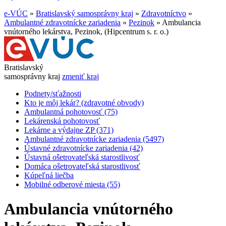
e-VÚC
»
Bratislavský samosprávny kraj
»
Zdravotníctvo
»
Ambulantné zdravotnícke zariadenia
»
Pezinok
»
Ambulancia
vnútorného lekárstva, Pezinok, (Hipcentrum s. r. o.)
Bratislavský
samosprávny kraj
zmeniť kraj
Podnety/sťažnosti
Kto je môj lekár? (zdravotné obvody)
Ambulantná pohotovosť (75)
Lekárenská pohotovosť
Lekárne a výdajne ZP (371)
Ambulantné zdravotnícke zariadenia (5497)
Ústavné zdravotnícke zariadenia (42)
Ústavná ošetrovateľská starostlivosť
Domáca ošetrovateľská starostlivosť
Kúpeľná liečba
Mobilné odberové miesta (55)
Ambulancia vnútorného