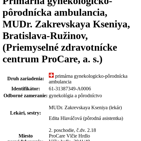
Primárna gynekologicko-
pôrodnícka ambulancia,
MUDr. Zakrevskaya Kseniya,
Bratislava-Ružinov,
(Priemyselné zdravotnícke
centrum ProCare, a. s.)
primárna gynekologicko-pôrodnícka
Druh zariadenia:
ambulancia
Identifikátor:
61-31387349-A0006
Odborné zameranie:
gynekológia a pôrodníctvo
MUDr. Zakrevskaya Kseniya (lekár)
Lekári, sestry:
Edita Hlaváčová (pôrodná asistentka)
2. poschodie, č.dv. 2.18
Miesto
ProCare Vlčie Hrdlo