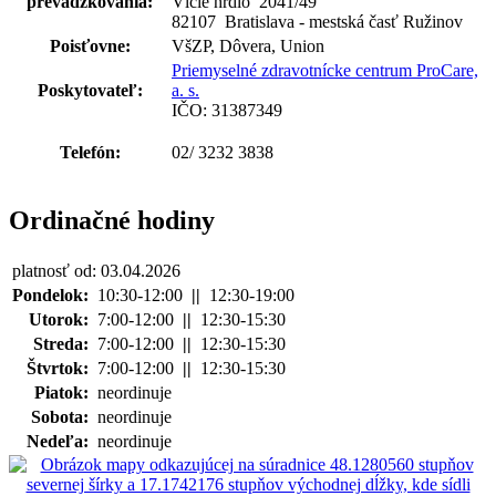
prevádzkovania:
Vlčie hrdlo 2041
/
49
82107 Bratislava - mestská časť Ružinov
Poisťovne:
VšZP, Dôvera, Union
Priemyselné zdravotnícke centrum ProCare,
Poskytovateľ:
a. s.
IČO: 31387349
Telefón:
02/ 3232 3838
Ordinačné hodiny
platnosť od: 03.04.2026
Pondelok:
10:30-12:00
||
12:30-19:00
Utorok:
7:00-12:00
||
12:30-15:30
Streda:
7:00-12:00
||
12:30-15:30
Štvrtok:
7:00-12:00
||
12:30-15:30
Piatok:
neordinuje
Sobota:
neordinuje
Nedeľa:
neordinuje