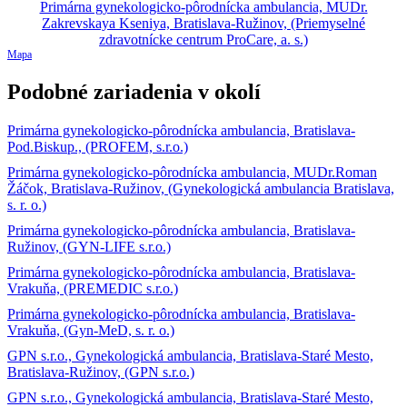
Mapa
Podobné zariadenia v okolí
Primárna gynekologicko-pôrodnícka ambulancia, Bratislava-
Pod.Biskup., (PROFEM, s.r.o.)
Primárna gynekologicko-pôrodnícka ambulancia, MUDr.Roman
Žáčok, Bratislava-Ružinov, (Gynekologická ambulancia Bratislava,
s. r. o.)
Primárna gynekologicko-pôrodnícka ambulancia, Bratislava-
Ružinov, (GYN-LIFE s.r.o.)
Primárna gynekologicko-pôrodnícka ambulancia, Bratislava-
Vrakuňa, (PREMEDIC s.r.o.)
Primárna gynekologicko-pôrodnícka ambulancia, Bratislava-
Vrakuňa, (Gyn-MeD, s. r. o.)
GPN s.r.o., Gynekologická ambulancia, Bratislava-Staré Mesto,
Bratislava-Ružinov, (GPN s.r.o.)
GPN s.r.o., Gynekologická ambulancia, Bratislava-Staré Mesto,