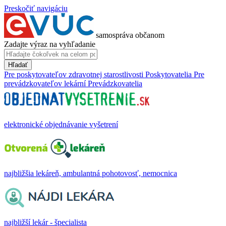
Preskočiť navigáciu
samospráva občanom
Zadajte výraz na vyhľadanie
Hľadať
Pre poskytovateľov zdravotnej starostlivosti
Poskytovatelia
Pre
prevádzkovateľov lekární
Prevádzkovatelia
elektronické objednávanie vyšetrení
najbližšia lekáreň, ambulantná pohotovosť, nemocnica
najbližší lekár - špecialista