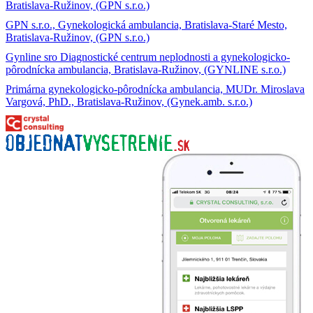
Bratislava-Ružinov, (GPN s.r.o.)
GPN s.r.o., Gynekologická ambulancia, Bratislava-Staré Mesto,
Bratislava-Ružinov, (GPN s.r.o.)
Gynline sro Diagnostické centrum neplodnosti a gynekologicko-
pôrodnícka ambulancia, Bratislava-Ružinov, (GYNLINE s.r.o.)
Primárna gynekologicko-pôrodnícka ambulancia, MUDr. Miroslava
Vargová, PhD., Bratislava-Ružinov, (Gynek.amb. s.r.o.)