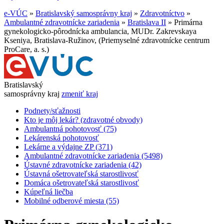
e-VÚC
»
Bratislavský samosprávny kraj
»
Zdravotníctvo
»
Ambulantné zdravotnícke zariadenia
»
Bratislava II
»
Primárna
gynekologicko-pôrodnícka ambulancia, MUDr. Zakrevskaya
Kseniya, Bratislava-Ružinov, (Priemyselné zdravotnícke centrum
ProCare, a. s.)
Bratislavský
samosprávny kraj
zmeniť kraj
Podnety/sťažnosti
Kto je môj lekár? (zdravotné obvody)
Ambulantná pohotovosť (75)
Lekárenská pohotovosť
Lekárne a výdajne ZP (371)
Ambulantné zdravotnícke zariadenia (5498)
Ústavné zdravotnícke zariadenia (42)
Ústavná ošetrovateľská starostlivosť
Domáca ošetrovateľská starostlivosť
Kúpeľná liečba
Mobilné odberové miesta (55)