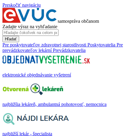
Preskočiť navigáciu
samospráva občanom
Zadajte výraz na vyhľadanie
Hľadať
Pre poskytovateľov zdravotnej starostlivosti
Poskytovatelia
Pre
prevádzkovateľov lekární
Prevádzkovatelia
elektronické objednávanie vyšetrení
najbližšia lekáreň, ambulantná pohotovosť, nemocnica
najbližší lekár - špecialista