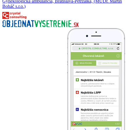
Gynekologická ambulancia, Bratislava-Petržalka, (MUDr. Martin
Boháč s.r.o.)