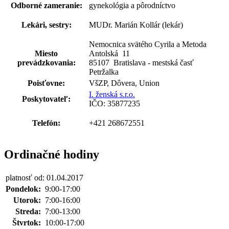
Odborné zameranie:
gynekológia a pôrodníctvo
Lekári, sestry:
MUDr. Marián Kollár (lekár)
Nemocnica svätého Cyrila a Metoda
Miesto
Antolská
11
prevádzkovania:
85107 Bratislava - mestská časť
Petržalka
Poisťovne:
VšZP, Dôvera, Union
I. ženská s.r.o.
Poskytovateľ:
IČO: 35877235
Telefón:
+421 268672551
Ordinačné hodiny
platnosť od: 01.04.2017
Pondelok:
9:00-17:00
Utorok:
7:00-16:00
Streda:
7:00-13:00
Štvrtok:
10:00-17:00