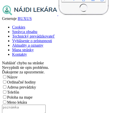
Generuje
BUXUS
Cookies
Správca obsahu
Technický prevádzkovateľ
Vyhlásenie o prístupnosti
Aktuality a oznamy
Mapa stránky
Kontakty
Nahlásiť chybu na stránke
Nevyplnili ste opis problému.
Ďakujeme za upozornenie.
Názov
Ordinačné hodiny
Adresa prevádzky
Telefón
Poloha na mape
Meno lekára