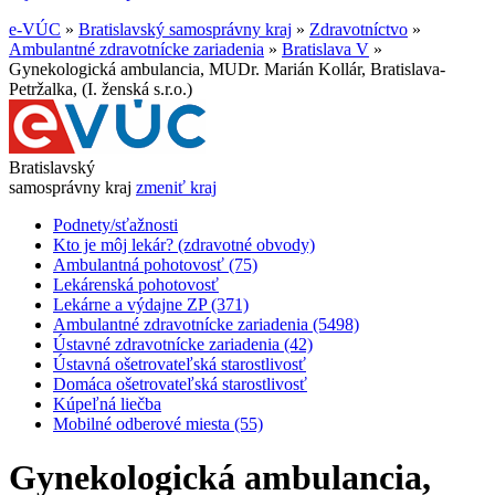
e-VÚC
»
Bratislavský samosprávny kraj
»
Zdravotníctvo
»
Ambulantné zdravotnícke zariadenia
»
Bratislava V
»
Gynekologická ambulancia, MUDr. Marián Kollár, Bratislava-
Petržalka, (I. ženská s.r.o.)
Bratislavský
samosprávny kraj
zmeniť kraj
Podnety/sťažnosti
Kto je môj lekár? (zdravotné obvody)
Ambulantná pohotovosť (75)
Lekárenská pohotovosť
Lekárne a výdajne ZP (371)
Ambulantné zdravotnícke zariadenia (5498)
Ústavné zdravotnícke zariadenia (42)
Ústavná ošetrovateľská starostlivosť
Domáca ošetrovateľská starostlivosť
Kúpeľná liečba
Mobilné odberové miesta (55)
Gynekologická ambulancia,