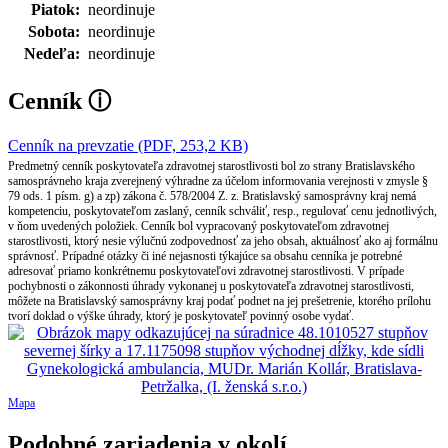
Piatok:
neordinuje
Sobota:
neordinuje
Nedeľa:
neordinuje
Cenník
ⓘ
Cenník na prevzatie (PDF, 253,2 KB)
Predmetný cenník poskytovateľa zdravotnej starostlivosti bol zo strany Bratislavského
samosprávneho kraja zverejnený výhradne za účelom informovania verejnosti v zmysle §
79 ods. 1 písm. g) a zp) zákona č. 578/2004 Z. z. Bratislavský samosprávny kraj nemá
kompetenciu, poskytovateľom zaslaný, cenník schváliť, resp., regulovať cenu jednotlivých,
v ňom uvedených položiek. Cenník bol vypracovaný poskytovateľom zdravotnej
starostlivosti, ktorý nesie výlučnú zodpovednosť za jeho obsah, aktuálnosť ako aj formálnu
správnosť. Prípadné otázky či iné nejasnosti týkajúce sa obsahu cenníka je potrebné
adresovať priamo konkrétnemu poskytovateľovi zdravotnej starostlivosti. V prípade
pochybnosti o zákonnosti úhrady vykonanej u poskytovateľa zdravotnej starostlivosti,
môžete na Bratislavský samosprávny kraj podať podnet na jej prešetrenie, ktorého prílohu
tvorí doklad o výške úhrady, ktorý je poskytovateľ povinný osobe vydať.
Mapa
Podobné zariadenia v okolí