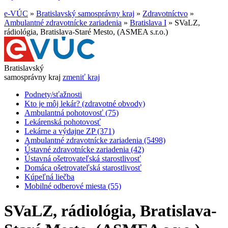
e-VÚC
»
Bratislavský samosprávny kraj
»
Zdravotníctvo
»
Ambulantné zdravotnícke zariadenia
»
Bratislava I
»
SVaLZ,
rádiológia, Bratislava-Staré Mesto, (ASMEA s.r.o.)
Bratislavský
samosprávny kraj
zmeniť kraj
Podnety/sťažnosti
Kto je môj lekár? (zdravotné obvody)
Ambulantná pohotovosť (75)
Lekárenská pohotovosť
Lekárne a výdajne ZP (371)
Ambulantné zdravotnícke zariadenia (5498)
Ústavné zdravotnícke zariadenia (42)
Ústavná ošetrovateľská starostlivosť
Domáca ošetrovateľská starostlivosť
Kúpeľná liečba
Mobilné odberové miesta (55)
SVaLZ, rádiológia, Bratislava-