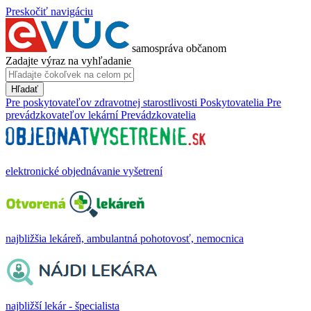
Preskočiť navigáciu
samospráva občanom
Zadajte výraz na vyhľadanie
Hľadať
Pre poskytovateľov zdravotnej starostlivosti
Poskytovatelia
Pre
prevádzkovateľov lekární
Prevádzkovatelia
elektronické objednávanie vyšetrení
najbližšia lekáreň, ambulantná pohotovosť, nemocnica
najbližší lekár - špecialista