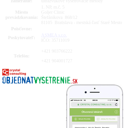
zameranie:
ultrazvukové vyšetrovacie metódy
1. NP, m.č. 5
Miesto
Goljer Clinic
prevádzkovania:
Štefánikova 868
/
12
81105 Bratislava - mestská časť Staré Mesto
Poisťovne:
ASMEA s.r.o.
Poskytovateľ:
IČO: 35711019
+421 903766222
Telefón:
+421 904001727