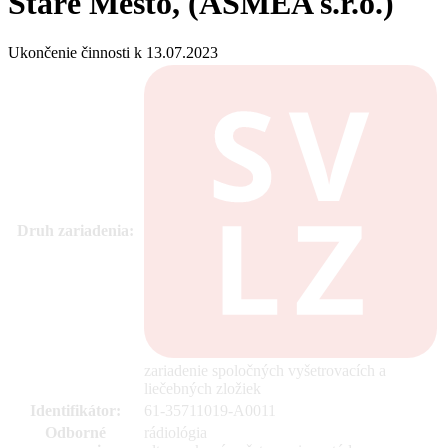
Staré Mesto, (ASMEA s.r.o.)
Ukončenie činnosti k 13.07.2023
Druh zariadenia:
zariadenie spoločných vyšetrovacích a
liečebných zložiek
Identifikátor:
61-35711019-A0011
Odborné
rádiológia