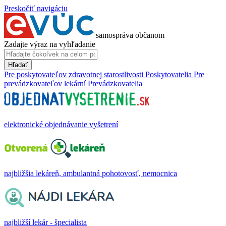
Preskočiť navigáciu
samospráva občanom
Zadajte výraz na vyhľadanie
Hľadať
Pre poskytovateľov zdravotnej starostlivosti
Poskytovatelia
Pre
prevádzkovateľov lekární
Prevádzkovatelia
elektronické objednávanie vyšetrení
najbližšia lekáreň, ambulantná pohotovosť, nemocnica
najbližší lekár - špecialista