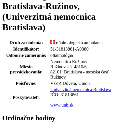
Bratislava-Ružinov,
(Univerzitná nemocnica
Bratislava)
Druh zariadenia:
oftalmologická ambulancia
Identifikátor:
51-31813861-A0380
Odborné zameranie:
oftalmológia
Nemocnica Ružinov
Miesto
Ružinovská 4810
/
6
prevádzkovania:
82101 Bratislava - mestská časť
Ružinov
Poisťovne:
VšZP, Dôvera, Union
Univerzitná nemocnica Bratislava
IČO: 31813861
Poskytovateľ:
www.unb.sk
Ordinačné hodiny