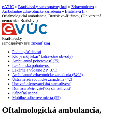
e-VÚC
»
Bratislavský samosprávny kraj
»
Zdravotníctvo
»
Ambulantné zdravotnícke zariadenia
»
Bratislava II
»
Oftalmologická ambulancia, Bratislava-Ružinov, (Univerzitná
nemocnica Bratislava)
Bratislavský
samosprávny kraj
zmeniť kraj
Podnety/sťažnosti
Kto je môj lekár? (zdravotné obvody)
Ambulantná pohotovosť (75)
Lekárenská pohotovosť
Lekárne a výdajne ZP (371)
Ambulantné zdravotnícke zariadenia (5498)
Ústavné zdravotnícke zariadenia (42)
Ústavná ošetrovateľská starostlivosť
Domáca ošetrovateľská starostlivosť
Kúpeľná liečba
Mobilné odberové miesta (55)
Oftalmologická ambulancia,