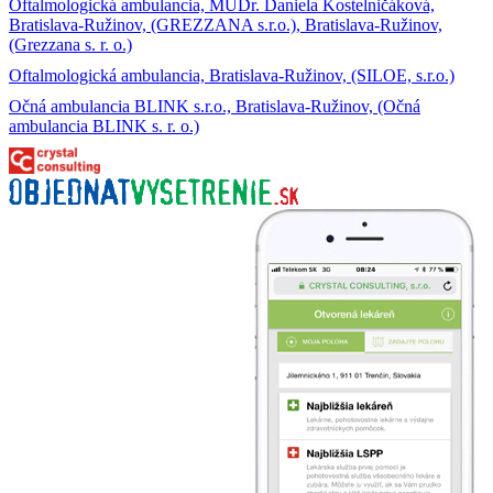
Oftalmologická ambulancia, MUDr. Daniela Kostelničáková,
Bratislava-Ružinov, (GREZZANA s.r.o.), Bratislava-Ružinov,
(Grezzana s. r. o.)
Oftalmologická ambulancia, Bratislava-Ružinov, (SILOE, s.r.o.)
Očná ambulancia BLINK s.r.o., Bratislava-Ružinov, (Očná
ambulancia BLINK s. r. o.)