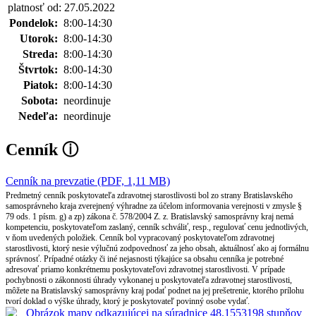
platnosť od: 27.05.2022
Pondelok:
8:00-14:30
Utorok:
8:00-14:30
Streda:
8:00-14:30
Štvrtok:
8:00-14:30
Piatok:
8:00-14:30
Sobota:
neordinuje
Nedeľa:
neordinuje
Cenník
ⓘ
Cenník na prevzatie (PDF, 1,11 MB)
Predmetný cenník poskytovateľa zdravotnej starostlivosti bol zo strany Bratislavského
samosprávneho kraja zverejnený výhradne za účelom informovania verejnosti v zmysle §
79 ods. 1 písm. g) a zp) zákona č. 578/2004 Z. z. Bratislavský samosprávny kraj nemá
kompetenciu, poskytovateľom zaslaný, cenník schváliť, resp., regulovať cenu jednotlivých,
v ňom uvedených položiek. Cenník bol vypracovaný poskytovateľom zdravotnej
starostlivosti, ktorý nesie výlučnú zodpovednosť za jeho obsah, aktuálnosť ako aj formálnu
správnosť. Prípadné otázky či iné nejasnosti týkajúce sa obsahu cenníka je potrebné
adresovať priamo konkrétnemu poskytovateľovi zdravotnej starostlivosti. V prípade
pochybnosti o zákonnosti úhrady vykonanej u poskytovateľa zdravotnej starostlivosti,
môžete na Bratislavský samosprávny kraj podať podnet na jej prešetrenie, ktorého prílohu
tvorí doklad o výške úhrady, ktorý je poskytovateľ povinný osobe vydať.