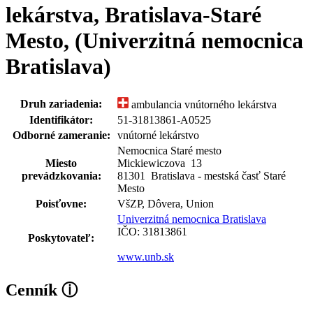
lekárstva, Bratislava-Staré
Mesto, (Univerzitná nemocnica
Bratislava)
Druh zariadenia:
ambulancia vnútorného lekárstva
Identifikátor:
51-31813861-A0525
Odborné zameranie:
vnútorné lekárstvo
Nemocnica Staré mesto
Miesto
Mickiewiczova
13
prevádzkovania:
81301 Bratislava - mestská časť Staré
Mesto
Poisťovne:
VšZP, Dôvera, Union
Univerzitná nemocnica Bratislava
IČO: 31813861
Poskytovateľ:
www.unb.sk
Cenník
ⓘ