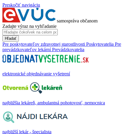
Preskočiť navigáciu
samospráva občanom
Zadajte výraz na vyhľadanie
Hľadať
Pre poskytovateľov zdravotnej starostlivosti
Poskytovatelia
Pre
prevádzkovateľov lekární
Prevádzkovatelia
elektronické objednávanie vyšetrení
najbližšia lekáreň, ambulantná pohotovosť, nemocnica
najbližší lekár - špecialista