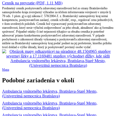
Cenník na prevzatie (PDF, 1.11 MB)
Predmetný cenník poskytovateľa zdravotnej starostlivosti bol zo strany Bratislavského
samosprávneho kraja zverejnený výhradne za účelom informovania verejnosti v zmysle §
79 ods. 1 písm. g) a zp) zákona č. 578/2004 Z. z. Bratislavský samosprávny kraj nemá
kompetenciu, poskytovateľom zaslaný, cenník schváliť, resp., regulovať cenu jednotlivých,
v ňom uvedených položiek. Cenník bol vypracovaný poskytovateľom zdravotnej
starostlivosti, ktorý nesie výlučnú zodpovednosť za jeho obsah, aktuálnosť ako aj formálnu
správnosť. Prípadné otázky či iné nejasnosti týkajúce sa obsahu cenníka je potrebné
adresovať priamo konkrétnemu poskytovateľovi zdravotnej starostlivosti. V prípade
pochybnosti o zákonnosti úhrady vykonanej u poskytovateľa zdravotnej starostlivosti,
môžete na Bratislavský samosprávny kraj podať podnet na jej prešetrenie, ktorého prílohu
tvorí doklad o výške úhrady, ktorý je poskytovateľ povinný osobe vydať.
Mapa
Podobné zariadenia v okolí
Ambulancia vnútorného lekárstva, Bratislava-Staré Mesto,
(Univerzitná nemocnica Bratislava)
Ambulancia vnútorného lekárstva, Bratislava-Staré Mesto,
(Univerzitná nemocnica Bratislava)
Ambulancia vnútorného lekárstva, Bratislava-Staré Mesto,