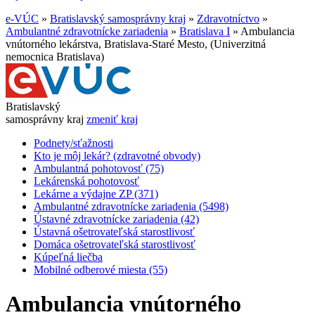
e-VÚC
»
Bratislavský samosprávny kraj
»
Zdravotníctvo
»
Ambulantné zdravotnícke zariadenia
»
Bratislava I
»
Ambulancia
vnútorného lekárstva, Bratislava-Staré Mesto, (Univerzitná
nemocnica Bratislava)
Bratislavský
samosprávny kraj
zmeniť kraj
Podnety/sťažnosti
Kto je môj lekár? (zdravotné obvody)
Ambulantná pohotovosť (75)
Lekárenská pohotovosť
Lekárne a výdajne ZP (371)
Ambulantné zdravotnícke zariadenia (5498)
Ústavné zdravotnícke zariadenia (42)
Ústavná ošetrovateľská starostlivosť
Domáca ošetrovateľská starostlivosť
Kúpeľná liečba
Mobilné odberové miesta (55)
Ambulancia vnútorného