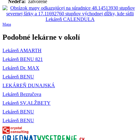
Nedeľa:
zatvorené
Mapa
Podobné lekárne v okolí
Lekáreň AMARTH
Lekáreň BENU 821
Lekáreň Dr. MAX
Lekáreň BENU
LEKÁREŇ DUNAJSKÁ
Lekáreň Bezručova
Lekáreň SV.ALŽBETY
Lekáreň BENU
Lekáreň BENU