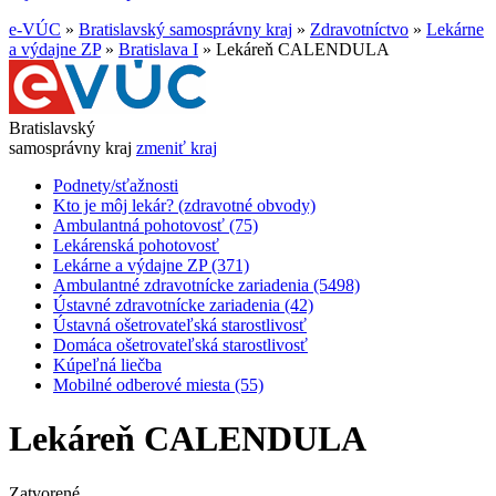
e-VÚC
»
Bratislavský samosprávny kraj
»
Zdravotníctvo
»
Lekárne
a výdajne ZP
»
Bratislava I
»
Lekáreň CALENDULA
Bratislavský
samosprávny kraj
zmeniť kraj
Podnety/sťažnosti
Kto je môj lekár? (zdravotné obvody)
Ambulantná pohotovosť (75)
Lekárenská pohotovosť
Lekárne a výdajne ZP (371)
Ambulantné zdravotnícke zariadenia (5498)
Ústavné zdravotnícke zariadenia (42)
Ústavná ošetrovateľská starostlivosť
Domáca ošetrovateľská starostlivosť
Kúpeľná liečba
Mobilné odberové miesta (55)
Lekáreň CALENDULA
Zatvorené