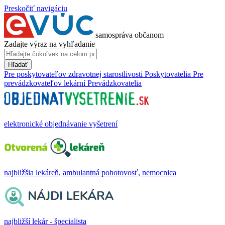
Preskočiť navigáciu
samospráva občanom
Zadajte výraz na vyhľadanie
Hľadať
Pre poskytovateľov zdravotnej starostlivosti
Poskytovatelia
Pre
prevádzkovateľov lekární
Prevádzkovatelia
elektronické objednávanie vyšetrení
najbližšia lekáreň, ambulantná pohotovosť, nemocnica
najbližší lekár - špecialista