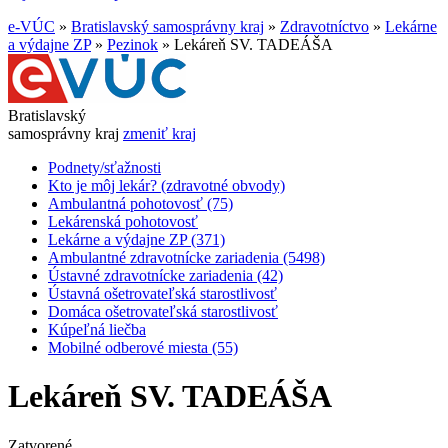
e-VÚC
»
Bratislavský samosprávny kraj
»
Zdravotníctvo
»
Lekárne
a výdajne ZP
»
Pezinok
»
Lekáreň SV. TADEÁŠA
Bratislavský
samosprávny kraj
zmeniť kraj
Podnety/sťažnosti
Kto je môj lekár? (zdravotné obvody)
Ambulantná pohotovosť (75)
Lekárenská pohotovosť
Lekárne a výdajne ZP (371)
Ambulantné zdravotnícke zariadenia (5498)
Ústavné zdravotnícke zariadenia (42)
Ústavná ošetrovateľská starostlivosť
Domáca ošetrovateľská starostlivosť
Kúpeľná liečba
Mobilné odberové miesta (55)
Lekáreň SV. TADEÁŠA
Zatvorené