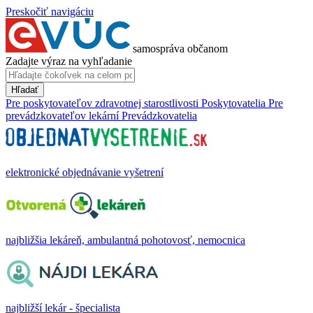
Preskočiť navigáciu
samospráva občanom
Zadajte výraz na vyhľadanie
Hľadať
Pre poskytovateľov zdravotnej starostlivosti
Poskytovatelia
Pre
prevádzkovateľov lekární
Prevádzkovatelia
elektronické objednávanie vyšetrení
najbližšia lekáreň, ambulantná pohotovosť, nemocnica
najbližší lekár - špecialista