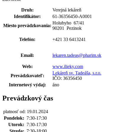
Druh:
Verejná lekáreň
Identifikátor:
61-36356450-A0001
Holubyho 67
/
41
Miesto prevádzkovania:
90201 Pezinok
Telefón:
+421 33 6413241
Email:
lekaren.tadeas@pharim.sk
Web:
www.ilieky.com
Lekáreň sv. Tadeáša, s.r.o.
Prevádzkovateľ:
IČO: 36356450
Internetový výdaj:
áno
Prevádzkový čas
platnosť od: 19.01.2024
Pondelok:
7:30-17:30
Utorok:
7:30-17:30
Streda:
7:30-18:00