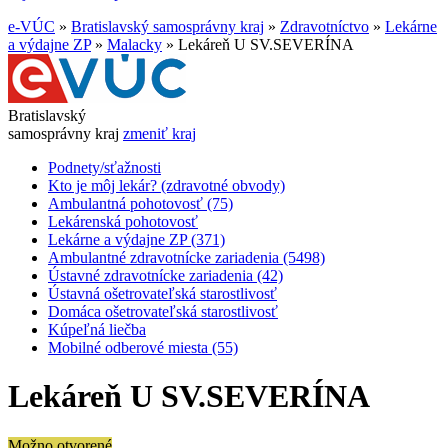
e-VÚC
»
Bratislavský samosprávny kraj
»
Zdravotníctvo
»
Lekárne
a výdajne ZP
»
Malacky
»
Lekáreň U SV.SEVERÍNA
Bratislavský
samosprávny kraj
zmeniť kraj
Podnety/sťažnosti
Kto je môj lekár? (zdravotné obvody)
Ambulantná pohotovosť (75)
Lekárenská pohotovosť
Lekárne a výdajne ZP (371)
Ambulantné zdravotnícke zariadenia (5498)
Ústavné zdravotnícke zariadenia (42)
Ústavná ošetrovateľská starostlivosť
Domáca ošetrovateľská starostlivosť
Kúpeľná liečba
Mobilné odberové miesta (55)
Lekáreň U SV.SEVERÍNA
Možno otvorené