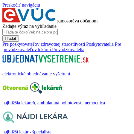
Preskočiť navigáciu
samospráva občanom
Zadajte výraz na vyhľadanie
Hľadať
Pre poskytovateľov zdravotnej starostlivosti
Poskytovatelia
Pre
prevádzkovateľov lekární
Prevádzkovatelia
elektronické objednávanie vyšetrení
najbližšia lekáreň, ambulantná pohotovosť, nemocnica
najbližší lekár - špecialista