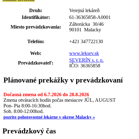
Druh:
Verejná lekáreň
Identifikátor:
61-36365858-A0001
Záhorácka 30
/
46
Miesto prevádzkovania:
90101 Malacky
Telefón:
+421 347722130
Web:
www.leksev.sk
SEVERÍN s. r. o.
Prevádzkovateľ:
IČO: 36365858
Plánované prekážky v prevádzkovaní
Dočasná zmena od 6.7.2026 do 28.8.2026
Zmena otváracích hodín počas mesiacov JÚL, AUGUST
Pon- Pia 8:00-16:30hod.
Sob. 8:00-12:00hod.
pozrite pohotovostné lekárne v okrese Malacky »
Prevádzkový čas