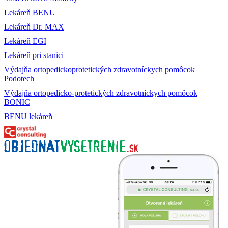
Lekáreň BENU
Lekáreň Dr. MAX
Lekáreň EGI
Lekáreň pri stanici
Výdajňa ortopedickoprotetických zdravotníckych pomôcok
Podotech
Výdajňa ortopedicko-protetických zdravotníckych pomôcok
BONIC
BENU lekáreň