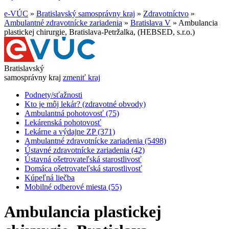
e-VÚC
»
Bratislavský samosprávny kraj
»
Zdravotníctvo
»
Ambulantné zdravotnícke zariadenia
»
Bratislava V
»
Ambulancia
plastickej chirurgie, Bratislava-Petržalka, (HEBSED, s.r.o.)
Bratislavský
samosprávny kraj
zmeniť kraj
Podnety/sťažnosti
Kto je môj lekár? (zdravotné obvody)
Ambulantná pohotovosť (75)
Lekárenská pohotovosť
Lekárne a výdajne ZP (371)
Ambulantné zdravotnícke zariadenia (5498)
Ústavné zdravotnícke zariadenia (42)
Ústavná ošetrovateľská starostlivosť
Domáca ošetrovateľská starostlivosť
Kúpeľná liečba
Mobilné odberové miesta (55)
Ambulancia plastickej