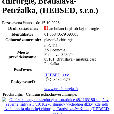
chirurgie, Bratislava-
Petržalka, (HEBSED, s.r.o.)
Pozastavená činnosť do 15.10.2026
Druh zariadenia:
ambulancia plastickej chirurgie
Identifikátor:
61-35840579-A0005
Odborné zameranie:
plastická chirurgia
m.č. 111
ZS Fedinova
Miesto
Fedinova 3289
/
9
prevádzkovania:
85101 Bratislava - mestská časť
Petržalka
Poisťovne:
HEBSED, s.r.o.
IČO: 35840579
Poskytovateľ:
www.prochirurgia.sk
Prochirurgia - Centrum jednodňovej chirurgie.