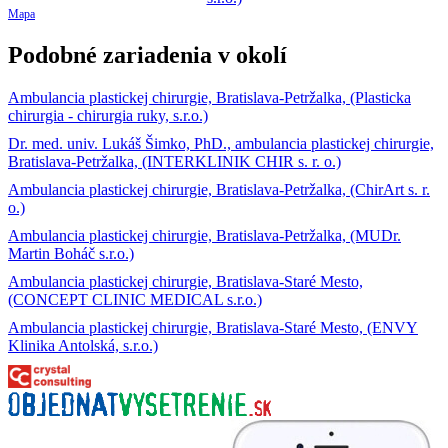
Mapa
Podobné zariadenia v okolí
Ambulancia plastickej chirurgie, Bratislava-Petržalka, (Plasticka
chirurgia - chirurgia ruky, s.r.o.)
Dr. med. univ. Lukáš Šimko, PhD., ambulancia plastickej chirurgie,
Bratislava-Petržalka, (INTERKLINIK CHIR s. r. o.)
Ambulancia plastickej chirurgie, Bratislava-Petržalka, (ChirArt s. r.
o.)
Ambulancia plastickej chirurgie, Bratislava-Petržalka, (MUDr.
Martin Boháč s.r.o.)
Ambulancia plastickej chirurgie, Bratislava-Staré Mesto,
(CONCEPT CLINIC MEDICAL s.r.o.)
Ambulancia plastickej chirurgie, Bratislava-Staré Mesto, (ENVY
Klinika Antolská, s.r.o.)