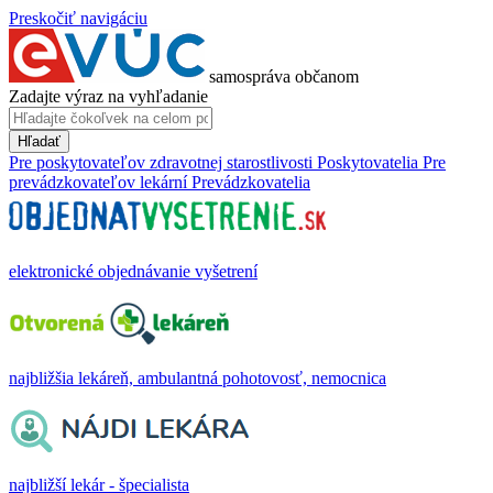
Preskočiť navigáciu
samospráva občanom
Zadajte výraz na vyhľadanie
Hľadať
Pre poskytovateľov zdravotnej starostlivosti
Poskytovatelia
Pre
prevádzkovateľov lekární
Prevádzkovatelia
elektronické objednávanie vyšetrení
najbližšia lekáreň, ambulantná pohotovosť, nemocnica
najbližší lekár - špecialista