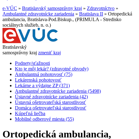
e-VÚC
»
Bratislavský samosprávny kraj
»
Zdravotníctvo
»
Ambulantné zdravotnícke zariadenia
»
Bratislava II
»
Ortopedická
ambulancia, Bratislava-Pod.Biskup., (PRIMULA - Stredisko
sociálnych služieb, n. o.)
Bratislavský
samosprávny kraj
zmeniť kraj
Podnety/sťažnosti
Kto je môj lekár? (zdravotné obvody)
Ambulantná pohotovosť (75)
Lekárenská pohotovosť
Lekárne a výdajne ZP (371)
Ambulantné zdravotnícke zariadenia (5498)
Ústavné zdravotnícke zariadenia (42)
Ústavná ošetrovateľská starostlivosť
Domáca ošetrovateľská starostlivosť
Kúpeľná liečba
Mobilné odberové miesta (55)
Ortopedická ambulancia,