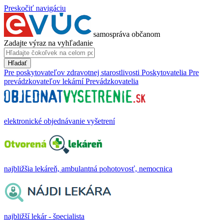
Preskočiť navigáciu
samospráva občanom
Zadajte výraz na vyhľadanie
Hľadať
Pre poskytovateľov zdravotnej starostlivosti
Poskytovatelia
Pre
prevádzkovateľov lekární
Prevádzkovatelia
elektronické objednávanie vyšetrení
najbližšia lekáreň, ambulantná pohotovosť, nemocnica
najbližší lekár - špecialista