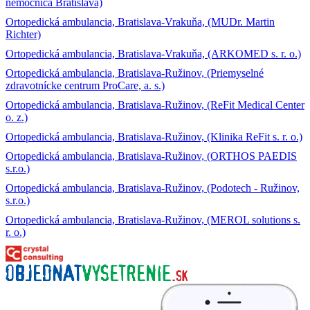
nemocnica Bratislava)
Ortopedická ambulancia, Bratislava-Vrakuňa, (MUDr. Martin
Richter)
Ortopedická ambulancia, Bratislava-Vrakuňa, (ARKOMED s. r. o.)
Ortopedická ambulancia, Bratislava-Ružinov, (Priemyselné
zdravotnícke centrum ProCare, a. s.)
Ortopedická ambulancia, Bratislava-Ružinov, (ReFit Medical Center
o. z.)
Ortopedická ambulancia, Bratislava-Ružinov, (Klinika ReFit s. r. o.)
Ortopedická ambulancia, Bratislava-Ružinov, (ORTHOS PAEDIS
s.r.o.)
Ortopedická ambulancia, Bratislava-Ružinov, (Podotech - Ružinov,
s.r.o.)
Ortopedická ambulancia, Bratislava-Ružinov, (MEROL solutions s.
r. o.)