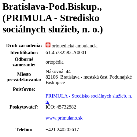
Bratislava-Pod.Biskup.,
(PRIMULA - Stredisko
sociálnych služieb, n. o.)
Druh zariadenia:
ortopedická ambulancia
Identifikátor:
61-45732582-A0001
Odborné
ortopédia
zameranie:
Nákovná
44
Miesto
82106 Bratislava - mestská časť Podunajské
prevádzkovania:
Biskupice
Poisťovne:
PRIMULA - Stredisko sociálnych služieb, n.
o.
Poskytovateľ:
IČO: 45732582
www.primulano.sk
Telefón:
+421 240202617