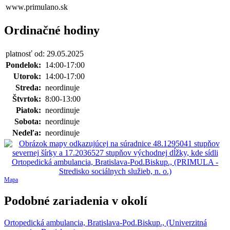
www.primulano.sk
Ordinačné hodiny
platnosť od: 29.05.2025
Pondelok:
14:00-17:00
Utorok:
14:00-17:00
Streda:
neordinuje
Štvrtok:
8:00-13:00
Piatok:
neordinuje
Sobota:
neordinuje
Nedeľa:
neordinuje
Mapa
Podobné zariadenia v okolí
Ortopedická ambulancia, Bratislava-Pod.Biskup., (Univerzitná