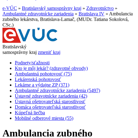
e-VÚC
»
Bratislavský samosprávny kraj
»
Zdravotníctvo
»
Ambulantné zdravotnícke zariadenia
»
Bratislava IV
»
Ambulancia
zubného lekárstva, Bratislava-Lamač, (MUDr. Tatiana Sokolová,
CSc.)
Bratislavský
samosprávny kraj
zmeniť kraj
Podnety/sťažnosti
Kto je môj lekár? (zdravotné obvody)
Ambulantná pohotovosť (75)
Lekárenská pohotovosť
Lekárne a výdajne ZP (371)
Ambulantné zdravotnícke zariadenia (5497)
Ústavné zdravotnícke zariadenia (42)
Ústavná ošetrovateľská starostlivosť
Domáca ošetrovateľská starostlivosť
Kúpeľná liečba
Mobilné odberové miesta (55)
Ambulancia zubného