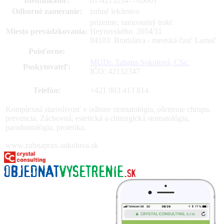
Identifikátor:
61-42132347-A0001
Odborné zameranie:
zubné lekárstvo
prízemie, samostatný trakt
Miesto prevádzkovania:
Heyrovského 2054
/
11
84103 Bratislava - mestská časť Lamač
Poisťovne:
MUDr. Tatiana Sokolová, CSc.
Poskytovateľ:
IČO: 42132347
Telefón:
+421 903 413 814
Komplexná staroslivosť v odbore stomatológia, ošetrenie chrupu,
prevencia. Záchovná, estetická a chirurgická stomatológia,
paradontológia, protetika.
www.zubnaprax-sokolova.sk