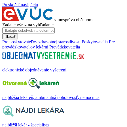
Preskočiť navigáciu
samospráva občanom
Zadajte výraz na vyhľadanie
Hľadať
Pre poskytovateľov zdravotnej starostlivosti
Poskytovatelia
Pre
prevádzkovateľov lekární
Prevádzkovatelia
elektronické objednávanie vyšetrení
najbližšia lekáreň, ambulantná pohotovosť, nemocnica
najbližší lekár - špecialista