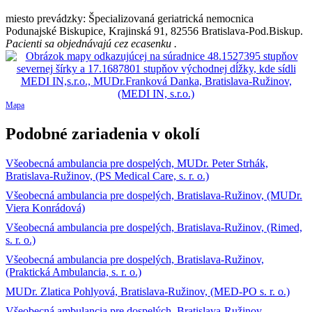
miesto prevádzky: Špecializovaná geriatrická nemocnica
Podunajské Biskupice, Krajinská 91, 82556 Bratislava-Pod.Biskup.
Pacienti sa objednávajú cez ecasenku .
Mapa
Podobné zariadenia v okolí
Všeobecná ambulancia pre dospelých, MUDr. Peter Strhák,
Bratislava-Ružinov, (PS Medical Care, s. r. o.)
Všeobecná ambulancia pre dospelých, Bratislava-Ružinov, (MUDr.
Viera Konrádová)
Všeobecná ambulancia pre dospelých, Bratislava-Ružinov, (Rimed,
s. r. o.)
Všeobecná ambulancia pre dospelých, Bratislava-Ružinov,
(Praktická Ambulancia, s. r. o.)
MUDr. Zlatica Pohlyová, Bratislava-Ružinov, (MED-PO s. r. o.)
Všeobecná ambulancia pre dospelých, Bratislava-Ružinov,