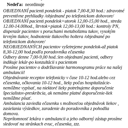
Nedeľa:
neordinuje
OBJEDNANÍ pacienti pondelok - piatok 7,00-8,30 hod.: zdravotné
preventívne prehliadky /objednané po telefonickom dohovore/
OBJEDNANÍ pacienti pondelok+utorok 12,00-15,00 hod., streda
12.00-14.00hod., štrvtok+piatok 12,00-13,00 hod.: kontroly PN,
dispenzár pacientov s poruchami metabolizmu tukov, vysokým
krvným tlakov, hodnotenie tlakového holtera /objednané po
telefonickom dohovore/
NEOBJEDNANÝCH pacientov vyšetrejeme pondelok-až piatok
8,30-12,00 hod.podľa poradovníka ečasenka
Odbery denne 7,00-9,00 hod.:len objednaní pacienti, odbery
indikuje lekár-po konzultácii s pacientom
Prosíme pacientov o dodržiavanie harmonogramu práce na našej
ambulancii!
Objednávanie receptov telefonicky v čase 10-12 hod.alebo cez
ečasenka, očkovania 10-12 hod., lieky počas hospitalizácie-
nemôžme vypísať, na niektoré lieky potrebujeme doporučenie
špecialistov-preskribcia, ak nemáme platné doporučenie-liek
nemôžme písať.
Ambulancia zaviedla ečasenku s možnosťou objednávok liekov ,
zasielania výsledkov, zaradenie do poradovníka z pohodlia
domova.
Neprítomnosť lekára v ambulancii a jeho odborný zástup prosíme
sledovať na stránkach evuc, ečasenka, zzz.