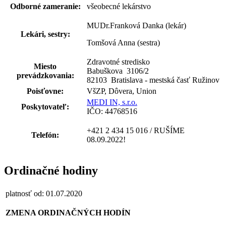
Odborné zameranie:
všeobecné lekárstvo
MUDr.Franková Danka (lekár)
Lekári, sestry:
Tomšová Anna (sestra)
Zdravotné stredisko
Miesto
Babuškova 3106
/
2
prevádzkovania:
82103 Bratislava - mestská časť Ružinov
Poisťovne:
VšZP, Dôvera, Union
MEDI IN, s.r.o.
Poskytovateľ:
IČO: 44768516
+421 2 434 15 016 / RUŠÍME
Telefón:
08.09.2022!
Ordinačné hodiny
platnosť od: 01.07.2020
ZMENA ORDINAČNÝCH HODÍN