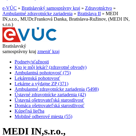
e-VÚC
»
Bratislavský samosprávny kraj
»
Zdravotníctvo
»
Ambulantné zdravotnícke zariadenia
»
Bratislava II
»
MEDI
IN,s.r.o., MUDr.Franková Danka, Bratislava-Ružinov, (MEDI IN,
s.r.o.)
Bratislavský
samosprávny kraj
zmeniť kraj
Podnety/sťažnosti
Kto je môj lekár? (zdravotné obvody)
Ambulantná pohotovosť (75)
Lekárenská pohotovosť
Lekárne a výdajne ZP (371)
Ambulantné zdravotnícke zariadenia (5498)
Ústavné zdravotnícke zariadenia (42)
Ústavná ošetrovateľská starostlivosť
Domáca ošetrovateľská starostlivosť
Kúpeľná liečba
Mobilné odberové miesta (55)
MEDI IN,s.r.o.,