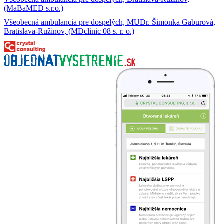
(MaBaMED s.r.o.)
Všeobecná ambulancia pre dospelých, MUDr. Šimonka Gaburová,
Bratislava-Ružinov, (MDclinic 08 s. r. o.)