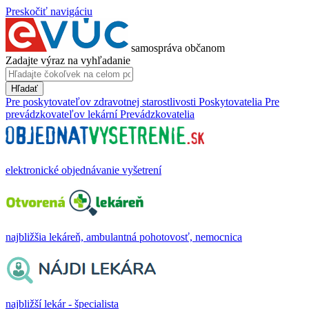
Preskočiť navigáciu
samospráva občanom
Zadajte výraz na vyhľadanie
Hľadať
Pre poskytovateľov zdravotnej starostlivosti
Poskytovatelia
Pre
prevádzkovateľov lekární
Prevádzkovatelia
elektronické objednávanie vyšetrení
najbližšia lekáreň, ambulantná pohotovosť, nemocnica
najbližší lekár - špecialista