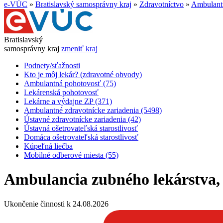
e-VÚC
»
Bratislavský samosprávny kraj
»
Zdravotníctvo
»
Ambulantn
Bratislavský
samosprávny kraj
zmeniť kraj
Podnety/sťažnosti
Kto je môj lekár? (zdravotné obvody)
Ambulantná pohotovosť (75)
Lekárenská pohotovosť
Lekárne a výdajne ZP (371)
Ambulantné zdravotnícke zariadenia (5498)
Ústavné zdravotnícke zariadenia (42)
Ústavná ošetrovateľská starostlivosť
Domáca ošetrovateľská starostlivosť
Kúpeľná liečba
Mobilné odberové miesta (55)
Ambulancia zubného lekárstva, 
Ukončenie činnosti k 24.08.2026