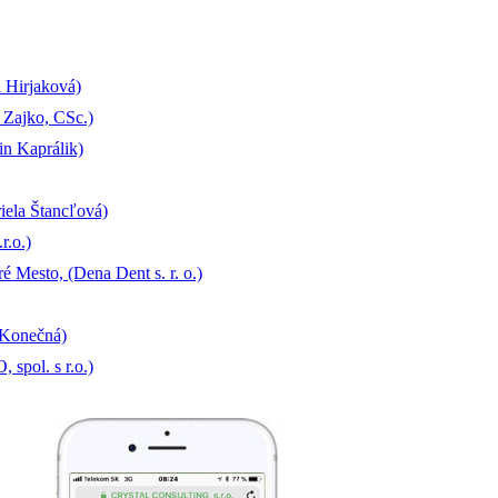
 Hirjaková)
 Zajko, CSc.)
in Kaprálik)
iela Štancľová)
r.o.)
 Mesto, (Dena Dent s. r. o.)
 Konečná)
spol. s r.o.)