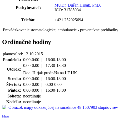
MUDr. Dušan Hirjak, PhD.
Poskytovateľ:
IČO: 31785034
Telefón:
+421 252925694
Prevádzkovanie stomatologickej ambulancie - preventívne prehliadk
Ordinačné hodiny
platnosť od: 12.10.2015
Pondelok:
0:00-0:00
||
16:00-18:00
0:00-0:00
||
17:30-18:30
Utorok:
Doc. Hirjak prednáša na LF UK
Streda:
0:00-0:00
||
16:00-18:00
Štvrtok:
0:00-0:00
||
0:00-0:00
Piatok:
0:00-0:00
||
16:00-18:00
Sobota:
neordinuje
Nedeľa:
neordinuje
Mapa