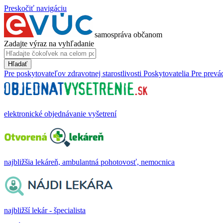
Preskočiť navigáciu
samospráva občanom
Zadajte výraz na vyhľadanie
Hľadať
Pre poskytovateľov zdravotnej starostlivosti
Poskytovatelia
Pre prevá
elektronické objednávanie vyšetrení
najbližšia lekáreň, ambulantná pohotovosť, nemocnica
najbližší lekár - špecialista