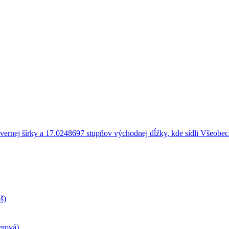
š)
erová)