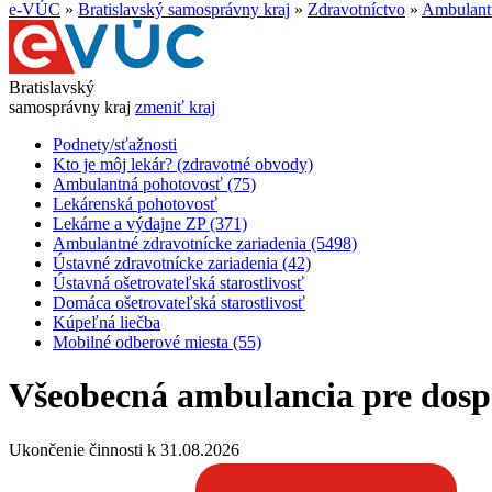
e-VÚC
»
Bratislavský samosprávny kraj
»
Zdravotníctvo
»
Ambulantn
Bratislavský
samosprávny kraj
zmeniť kraj
Podnety/sťažnosti
Kto je môj lekár? (zdravotné obvody)
Ambulantná pohotovosť (75)
Lekárenská pohotovosť
Lekárne a výdajne ZP (371)
Ambulantné zdravotnícke zariadenia (5498)
Ústavné zdravotnícke zariadenia (42)
Ústavná ošetrovateľská starostlivosť
Domáca ošetrovateľská starostlivosť
Kúpeľná liečba
Mobilné odberové miesta (55)
Všeobecná ambulancia pre dosp
Ukončenie činnosti k 31.08.2026