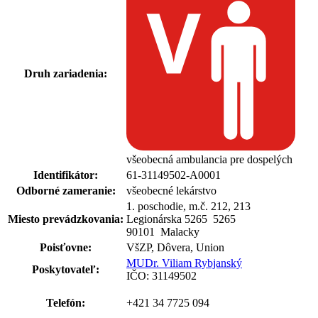
Druh zariadenia:
všeobecná ambulancia pre dospelých
Identifikátor:
61-31149502-A0001
Odborné zameranie:
všeobecné lekárstvo
1. poschodie, m.č. 212, 213
Miesto prevádzkovania:
Legionárska 5265 5265
90101 Malacky
Poisťovne:
VšZP, Dôvera, Union
MUDr. Viliam Rybjanský
Poskytovateľ:
IČO: 31149502
Telefón:
+421 34 7725 094