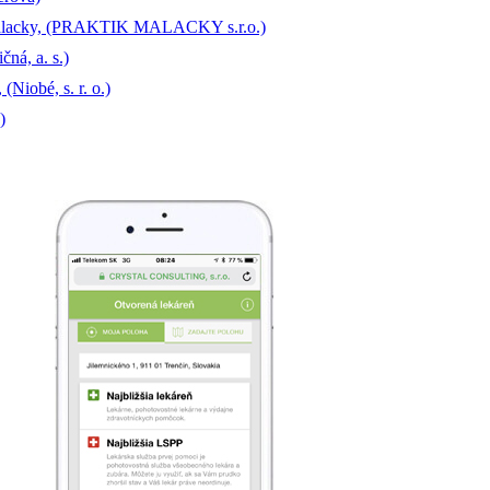
 Malacky, (PRAKTIK MALACKY s.r.o.)
ná, a. s.)
Niobé, s. r. o.)
)