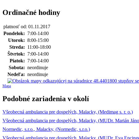
Ordinačné hodiny
platnosť od: 01.11.2017
Pondelok:
7:00-14:00
Utorok:
8:00-15:00
Streda:
11:00-18:00
Štvrtok:
7:00-14:00
Piatok:
7:00-14:00
Sobota:
neordinuje
Nedeľa:
neordinuje
Mapa
Podobné zariadenia v okolí
Všeobecná ambulancia pre dospelých, Malacky, (Medimag s. r. o.)
Všeobecná ambulancia pre dospelých, Malacky, (MUDr. Marián Jáno
Normedic, s.r.o., Malacky, (Normedic, s.r.o.)
Všeobecná ambulancia pre dospelých, Malacky, (MUDr. Eva Encing