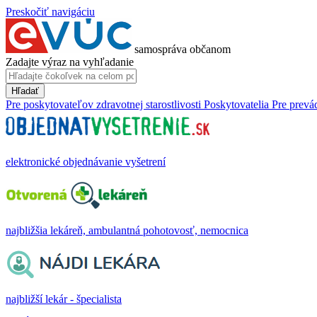
Preskočiť navigáciu
samospráva občanom
Zadajte výraz na vyhľadanie
Hľadať
Pre poskytovateľov zdravotnej starostlivosti
Poskytovatelia
Pre prevá
elektronické objednávanie vyšetrení
najbližšia lekáreň, ambulantná pohotovosť, nemocnica
najbližší lekár - špecialista