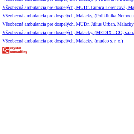
Všeobecná ambulancia pre dospelých, MUDr. Ľubica Lorencová,
Všeobecná ambulancia pre dospelých, Malacky, (Poliklinika Nemocnič
Všeobecná ambulancia pre dospelých, MUDr. Július Urban, Malacky, (
Všeobecná ambulancia pre dospelých, Malacky, (MEDIX - CO, s.r.o.
Všeobecná ambulancia pre dospelých, Malacky, (mudeo s. r. o.)