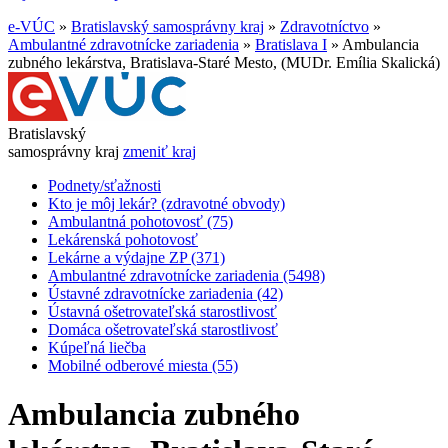
e-VÚC
»
Bratislavský samosprávny kraj
»
Zdravotníctvo
»
Ambulantné zdravotnícke zariadenia
»
Bratislava I
»
Ambulancia
zubného lekárstva, Bratislava-Staré Mesto, (MUDr. Emília Skalická)
Bratislavský
samosprávny kraj
zmeniť kraj
Podnety/sťažnosti
Kto je môj lekár? (zdravotné obvody)
Ambulantná pohotovosť (75)
Lekárenská pohotovosť
Lekárne a výdajne ZP (371)
Ambulantné zdravotnícke zariadenia (5498)
Ústavné zdravotnícke zariadenia (42)
Ústavná ošetrovateľská starostlivosť
Domáca ošetrovateľská starostlivosť
Kúpeľná liečba
Mobilné odberové miesta (55)
Ambulancia zubného