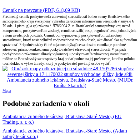
Cenník na prevzatie (PDF, 618,69 KB)
Predmetný cenník poskytovateľa zdravotnej starostlivosti bol zo strany Bratislavského
samosprávneho kraja zverejnený výhradne za účelom informovania verejnosti v zmysle §
79 ods. 1 písm. g) a zp) zákona č. 578/2004 Z. z. Bratislavský samosprávny kraj nemá
kompetenciu, poskytovateľom zaslaný, cenník schváliť, resp., regulovať cenu jednotlivých,
v ňom uvedených položiek. Cenník bol vypracovaný poskytovateľom zdravotnej
starostlivosti, ktorý nesie výlučnú zodpovednosť za jeho obsah, aktuálnosť ako aj formálnu
správnosť. Prípadné otázky či iné nejasnosti týkajúce sa obsahu cenníka je potrebné
adresovať priamo konkrétnemu poskytovateľovi zdravotnej starostlivosti. V prípade
pochybnosti o zákonnosti úhrady vykonanej u poskytovateľa zdravotnej starostlivosti,
môžete na Bratislavský samosprávny kraj podať podnet na jej prešetrenie, ktorého prílohu
tvorí doklad o výške úhrady, ktorý je poskytovateľ povinný osobe vydať.
Mapa
Podobné zariadenia v okolí
Ambulancia zubného lekárstva, Bratislava-Staré Mesto, (EU
Trading, s. r. o.)
Ambulancia zubného lekárstva, Bratislava-Staré Mesto, (Adam
zubný lekár s.r.o.)