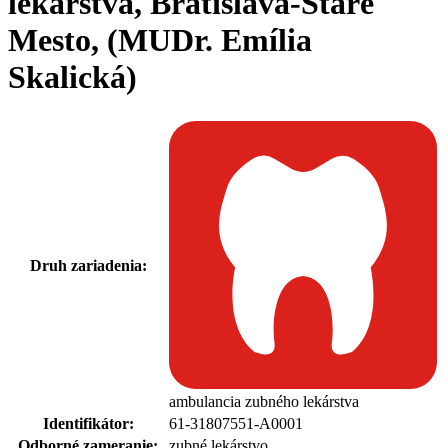
lekárstva, Bratislava-Staré
Mesto, (MUDr. Emília
Skalická)
Druh zariadenia:
ambulancia zubného lekárstva
Identifikátor:
61-31807551-A0001
Odborné zameranie:
zubné lekárstvo