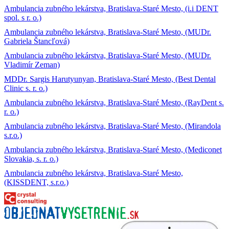
Ambulancia zubného lekárstva, Bratislava-Staré Mesto, (i.i DENT
spol. s r. o.)
Ambulancia zubného lekárstva, Bratislava-Staré Mesto, (MUDr.
Gabriela Štancľová)
Ambulancia zubného lekárstva, Bratislava-Staré Mesto, (MUDr.
Vladimír Zeman)
MDDr. Sargis Harutyunyan, Bratislava-Staré Mesto, (Best Dental
Clinic s. r. o.)
Ambulancia zubného lekárstva, Bratislava-Staré Mesto, (RayDent s.
r. o.)
Ambulancia zubného lekárstva, Bratislava-Staré Mesto, (Mirandola
s.r.o.)
Ambulancia zubného lekárstva, Bratislava-Staré Mesto, (Mediconet
Slovakia, s. r. o.)
Ambulancia zubného lekárstva, Bratislava-Staré Mesto,
(KISSDENT, s.r.o.)