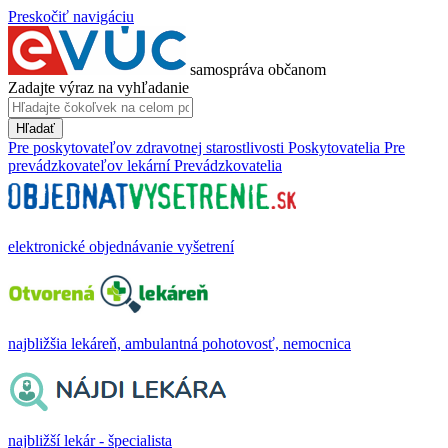
Preskočiť navigáciu
samospráva občanom
Zadajte výraz na vyhľadanie
Hľadať
Pre poskytovateľov zdravotnej starostlivosti
Poskytovatelia
Pre
prevádzkovateľov lekární
Prevádzkovatelia
elektronické objednávanie vyšetrení
najbližšia lekáreň, ambulantná pohotovosť, nemocnica
najbližší lekár - špecialista