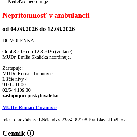
Nedeľa:
neordinuje
Neprítomnosť v ambulancii
od 04.08.2026
do 12.08.2026
DOVOLENKA
Od 4.8.2026 do 12.8.2026 (vrátane)
MUDr. Emília Skalická neordinuje.
Zastupuje:
MUDr. Roman Turanovič
Líščie nivy 4
9:00 - 11:00
02/544 109 30
zastupujúci poskytovatelia:
MUDr. Roman Turanovič
miesto prevádzky: Líščie nivy 238/4, 82108 Bratislava-Ružinov
Cenník
ⓘ