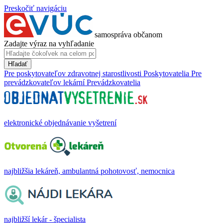
Preskočiť navigáciu
samospráva občanom
Zadajte výraz na vyhľadanie
Hľadať
Pre poskytovateľov zdravotnej starostlivosti
Poskytovatelia
Pre
prevádzkovateľov lekární
Prevádzkovatelia
elektronické objednávanie vyšetrení
najbližšia lekáreň, ambulantná pohotovosť, nemocnica
najbližší lekár - špecialista