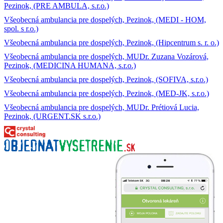
Pezinok, (PRE AMBULA, s.r.o.)
Všeobecná ambulancia pre dospelých, Pezinok, (MEDI - HOM,
spol. s r.o.)
Všeobecná ambulancia pre dospelých, Pezinok, (Hipcentrum s. r. o.)
Všeobecná ambulancia pre dospelých, MUDr. Zuzana Vozárová,
Pezinok, (MEDICINA HUMANA, s.r.o.)
Všeobecná ambulancia pre dospelých, Pezinok, (SOFIVA, s.r.o.)
Všeobecná ambulancia pre dospelých, Pezinok, (MED-JK, s.r.o.)
Všeobecná ambulancia pre dospelých, MUDr. Prétiová Lucia,
Pezinok, (URGENT.SK s.r.o.)