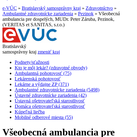
e-VÚC
»
Bratislavský samosprávny kraj
»
Zdravotníctvo
»
Ambulantné zdravotnícke zariadenia
»
Pezinok
»
Všeobecná
ambulancia pre dospelých, MUDr. Peter Záruba, Pezinok,
(VERITAS et SANITAS, s.r.o.)
Bratislavský
samosprávny kraj
zmeniť kraj
Podnety/sťažnosti
Kto je môj lekár? (zdravotné obvody)
Ambulantná pohotovosť (75)
Lekárenská pohotovosť
Lekárne a výdajne ZP (371)
Ambulantné zdravotnícke zariadenia (5498)
Ústavné zdravotnícke zariadenia (42)
Ústavná ošetrovateľská starostlivosť
Domáca ošetrovateľská starostlivosť
Kúpeľná liečba
Mobilné odberové miesta (55)
Všeobecná ambulancia pre