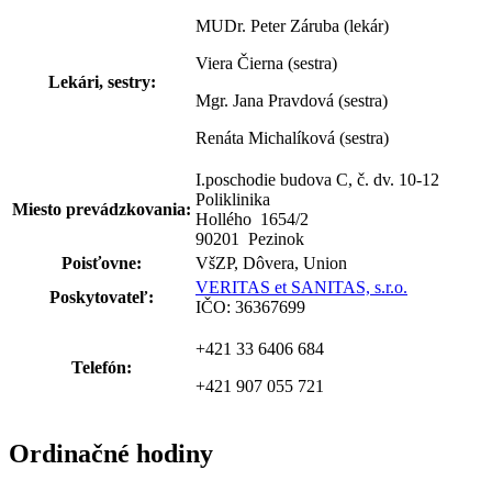
MUDr. Peter Záruba (lekár)
Viera Čierna (sestra)
Lekári, sestry:
Mgr. Jana Pravdová (sestra)
Renáta Michalíková (sestra)
I.poschodie budova C, č. dv. 10-12
Poliklinika
Miesto prevádzkovania:
Hollého 1654
/
2
90201 Pezinok
Poisťovne:
VšZP, Dôvera, Union
VERITAS et SANITAS, s.r.o.
Poskytovateľ:
IČO: 36367699
+421 33 6406 684
Telefón:
+421 907 055 721
Ordinačné hodiny