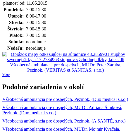
platnosť od: 11.05.2015
Pondelok:
7:00-15:30
Utorok:
8:00-17:00
Streda:
7:00-15:30
Štvrtok:
7:00-15:30
Piatok:
7:00-15:30
Sobota:
neordinuje
Nedeľa:
neordinuje
Mapa
Podobné zariadenia v okolí
Všeobecná ambulancia pre dospelých, Pezinok, (Duo medical s.r.o.)
Všeobecná ambulancia pre dospelých, MUDr. Adriana Šimková,
Pezinok, (Duo medical s.r.o.)
Všeobecná ambulancia pre dospelých, Pezinok, (A SANTÉ, s.r.o.)
Všeobecná ambulancia pre dospelých, MUDr. Mojmír Kvačala,