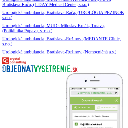
Bratislava-Rača, (1-DAY Medical Center, s.r.o.)
Urologická ambulancia, Bratislava-Rača, (UROLÓGIA PEZINOK
s.r.o.)
Urologická ambulancia, MUDr. Miloslav Kuták, Trnava,
(Poliklinika Púpava, s. r. o.)
Urologická ambulancia, Bratislava-Ružinov, (MEDANTE Clinic,
s.r.o.)
Urologická ambulancia, Bratislava-Ružinov, (Nemocničná a.s.)