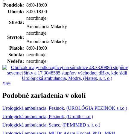
Pondelok:
8:00-18:00
Utorok:
8:00-18:00
neordinuje
Streda:
Ambulancia Malacky
neordinuje
Štvrtok:
Ambulancia Malacky
Piatok:
8:00-18:00
Sobota:
neordinuje
Nedeľa:
neordinuje
Mapa
Podobné zariadenia v okolí
Urologická ambulancia, Pezinok, (UROLÓGIA PEZINOK s.r.o.)
Urologická ambulancia, Pezinok, (Urolith s.r.o.)
Urologická ambulancia, Senec, (PEMIMED s. r. o.)
Urologická ambulancia, MUDr. Adam Hochel, PhD., MPH,