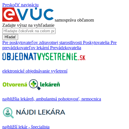
Preskočiť navigáciu
samospráva občanom
Zadajte výraz na vyhľadanie
Hľadať
Pre poskytovateľov zdravotnej starostlivosti
Poskytovatelia
Pre
prevádzkovateľov lekární
Prevádzkovatelia
elektronické objednávanie vyšetrení
najbližšia lekáreň, ambulantná pohotovosť, nemocnica
najbližší lekár - špecialista