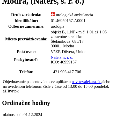
Modra, (Naters, s. r. o.)
Druh zariadenia:
urologická ambulancia
Identifikátor:
61-46959157-A0001
Odborné zameranie:
urológia
objekt B, 1.NP - m.č. 1.01 až 1.05
zdravotné stredisko
Miesto prevádzkovania:
Štefánikova 685
/
17
90001 Modra
Poisťovne:
VšZP, Dôvera, Union
Naters, s. r. o.
Poskytovateľ:
IČO: 46959157
Telefón:
+421 903 417 706
Objednávanie pacientov len cez aplikáciu
navstevalekara.sk
alebo
na uvedenom telefónom čísle v čase od 13.00 do 15.00 pondelok
až štvrtok
Ordinačné hodiny
platnosť od: 01.12.2024