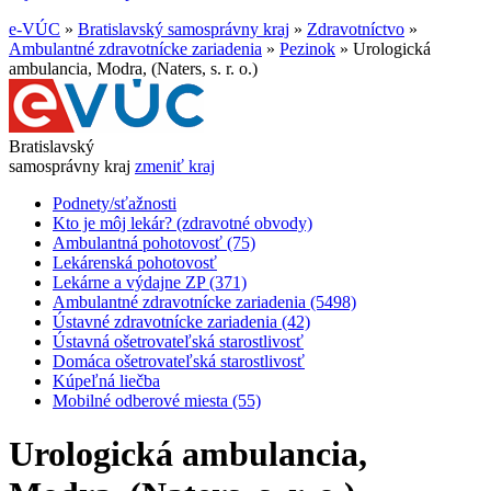
e-VÚC
»
Bratislavský samosprávny kraj
»
Zdravotníctvo
»
Ambulantné zdravotnícke zariadenia
»
Pezinok
»
Urologická
ambulancia, Modra, (Naters, s. r. o.)
Bratislavský
samosprávny kraj
zmeniť kraj
Podnety/sťažnosti
Kto je môj lekár? (zdravotné obvody)
Ambulantná pohotovosť (75)
Lekárenská pohotovosť
Lekárne a výdajne ZP (371)
Ambulantné zdravotnícke zariadenia (5498)
Ústavné zdravotnícke zariadenia (42)
Ústavná ošetrovateľská starostlivosť
Domáca ošetrovateľská starostlivosť
Kúpeľná liečba
Mobilné odberové miesta (55)
Urologická ambulancia,